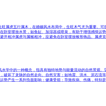
五行生旺属虎五行属木，在婚姻风水布局中，生旺木气尤为重要。
在卧室摆放水景，如鱼缸、加湿器或喷泉，有助于增强感情运势
避开相冲属虎与属猴相冲，应避免在卧室摆放猴形饰品。属虎克
是风水学中的一种概念，指具有独特地势与能量流动的自然景观
，破坏了龙脉的自然走向。自然灾害：如地震、洪水、泥石流等
运势产生一系列负面影响：健康受损：导致疾病、伤痛，特别是