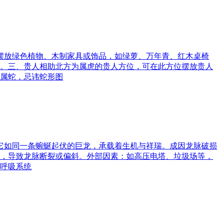
可摆放绿色植物、木制家具或饰品，如绿萝、万年青、红木桌椅
。三、贵人相助北方为属虎的贵人方位，可在此方位摆放贵人
属蛇，忌讳蛇形图
。它如同一条蜿蜒起伏的巨龙，承载着生机与祥瑞。成因龙脉破损
，导致龙脉断裂或偏斜。外部因素：如高压电塔、垃圾场等，
呼吸系统