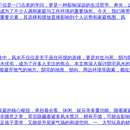
水不仅是一门古老的学问，更是一种影响深远的生活哲学。寿光，
成为了不少人调和家庭与工作环境的重要场所。今天，我们将带
重要元素，其选择和摆放直接影响到个人运势和家庭氛围。风
文化中，风水不仅仅是关于居住环境的选择，更是对生与死、阴
水优劣，成为了许多人关注的焦点。本文将深入探讨阴宅风水的
又能避开煞气的地方。阴宅的地形、朝向、周边环境等因素，都在
为家庭的核心枢纽，承担着会客、休闲、娱乐等多重功能。随着
非随意之举，背后隐藏着诸多风水禁忌，稍有不慎，可能会影响
足孩子需求，又能提升居家气场的和谐空间。一、大型玩具的材