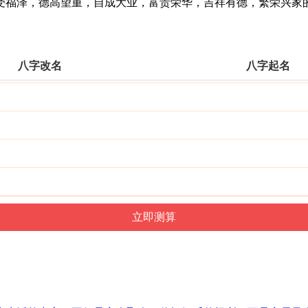
福泽，德高望重，自成大业，富贵荣华，吉祥有德，繁荣兴家
八字改名
八字起名