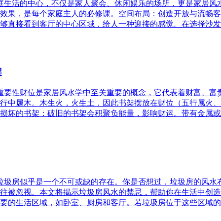
家庭生活的中心，不仅是家人聚会、休闲娱乐的场所，更是家居
效果，是每个家庭主人的必修课。空间布局：创造开放与流畅客
够直接看到客厅的中心区域，给人一种迎接的感觉。在选择沙发
架
的重要性财位是家居风水学中至关重要的概念，它代表着财富、
行中属木。木生火，火生土，因此书架摆放在财位（五行属火、
损坏的书架：破旧的书架会积聚负能量，影响财运。带有金属或
，垃圾房似乎是一个不可或缺的存在。你是否想过，垃圾房的风
往被忽视。本文将揭示垃圾房风水的禁忌，帮助你在生活中创造
要的生活区域，如卧室、厨房和客厅。若垃圾房位于这些区域的