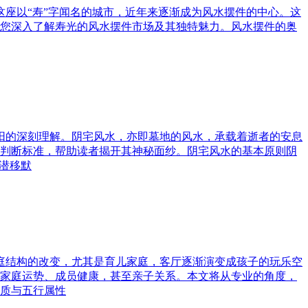
这座以“寿”字闻名的城市，近年来逐渐成为风水摆件的中心。这
您深入了解寿光的风水摆件市场及其独特魅力。风水摆件的奥
与阳的深刻理解。阴宅风水，亦即墓地的风水，承载着逝者的安息
判断标准，帮助读者揭开其神秘面纱。阴宅风水的基本原则阴
潜移默
家庭结构的改变，尤其是育儿家庭，客厅逐渐演变成孩子的玩乐空
家庭运势、成员健康，甚至亲子关系。本文将从专业的角度，
质与五行属性