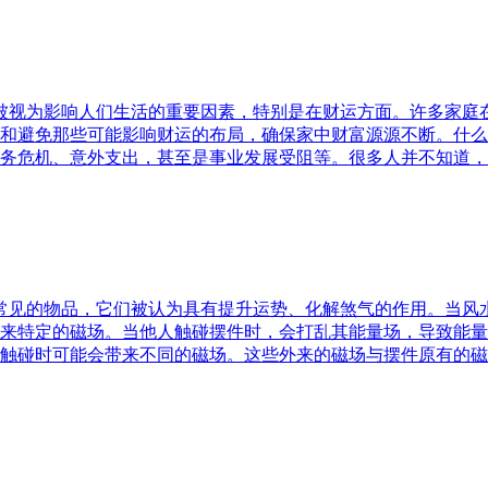
水被视为影响人们生活的重要因素，特别是在财运方面。许多家
和避免那些可能影响财运的布局，确保家中财富源源不断。什么
务危机、意外支出，甚至是事业发展受阻等。很多人并不知道，
中常见的物品，它们被认为具有提升运势、化解煞气的作用。当
来特定的磁场。当他人触碰摆件时，会打乱其能量场，导致能量
触碰时可能会带来不同的磁场。这些外来的磁场与摆件原有的磁