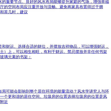
风水的重要节点。良好的风水布局能够提升家庭的气场，增强幸福
厅的空间布局应注重开放与流畅。避免将家具布置得过于拥
和茶几时，建议
富贵和财运。选择合适的财位，并摆放吉祥物品，可以增强财运，
土）上，可以相生相旺，有利于财运。禁忌摆放并非任何书架
玻璃元素的书架：
水布局可能会影响到整个居住环境的能量流动？风水学讲究人与环
一个更和谐的居住空间。垃圾房的位置选择垃圾房的位置是风
附近