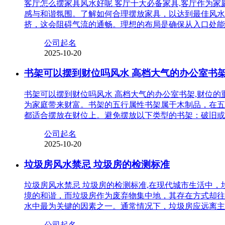
客厅怎么摆家具风水好呢 客厅十大必备家具,客厅作为
感与和谐氛围。了解如何合理摆放家具，以达到最佳风水
挤，这会阻碍气流的通畅。理想的布局是确保从入口处能
公司起名
2025-10-20
书架可以摆到财位吗风水 高档大气的办公室书
书架可以摆到财位吗风水 高档大气的办公室书架,财位
为家庭带来财富。书架的五行属性书架属于木制品，在五
都适合摆放在财位上。避免摆放以下类型的书架：破旧或
公司起名
2025-10-20
垃圾房风水禁忌 垃圾房的检测标准
垃圾房风水禁忌 垃圾房的检测标准,在现代城市生活中
境的和谐，而垃圾房作为废弃物集中地，其存在方式却往
水中最为关键的因素之一。通常情况下，垃圾房应远离主
公司起名