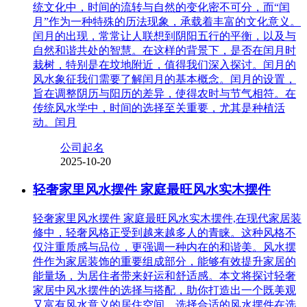
统文化中，时间的流转与自然的变化密不可分，而“闰
月”作为一种特殊的历法现象，承载着丰富的文化意义。
闰月的出现，常常让人联想到阴阳五行的平衡，以及与
自然和谐共处的智慧。在这样的背景下，是否在闰月时
栽树，特别是在坟地附近，值得我们深入探讨。闰月的
风水象征我们需要了解闰月的基本概念。闰月的设置，
旨在调整阴历与阳历的差异，使得农时与节气相符。在
传统风水学中，时间的选择至关重要，尤其是种植活
动。闰月
公司起名
2025-10-20
轻奢家里风水摆件 家庭最旺风水实木摆件
轻奢家里风水摆件 家庭最旺风水实木摆件,在现代家居装
修中，轻奢风格正受到越来越多人的青睐。这种风格不
仅注重质感与品位，更强调一种内在的和谐美。风水摆
件作为家居装饰的重要组成部分，能够有效提升家居的
能量场，为居住者带来好运和舒适感。本文将探讨轻奢
家居中风水摆件的选择与搭配，助你打造出一个既美观
又富有风水意义的居住空间。选择合适的风水摆件在选