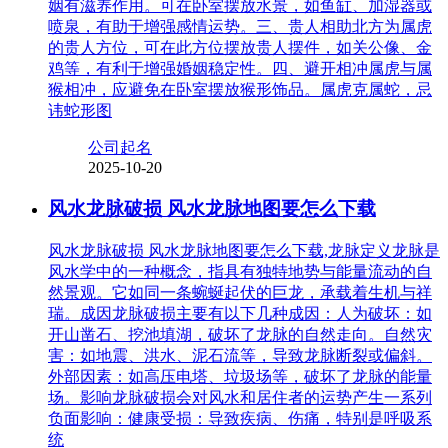
姻有滋养作用。可在卧室摆放水景，如鱼缸、加湿器或
喷泉，有助于增强感情运势。三、贵人相助北方为属虎
的贵人方位，可在此方位摆放贵人摆件，如关公像、金
鸡等，有利于增强婚姻稳定性。四、避开相冲属虎与属
猴相冲，应避免在卧室摆放猴形饰品。属虎克属蛇，忌
讳蛇形图
公司起名
2025-10-20
风水龙脉破损 风水龙脉地图要怎么下载
风水龙脉破损 风水龙脉地图要怎么下载,龙脉定义龙脉是
风水学中的一种概念，指具有独特地势与能量流动的自
然景观。它如同一条蜿蜒起伏的巨龙，承载着生机与祥
瑞。成因龙脉破损主要有以下几种成因：人为破坏：如
开山凿石、挖池填湖，破坏了龙脉的自然走向。自然灾
害：如地震、洪水、泥石流等，导致龙脉断裂或偏斜。
外部因素：如高压电塔、垃圾场等，破坏了龙脉的能量
场。影响龙脉破损会对风水和居住者的运势产生一系列
负面影响：健康受损：导致疾病、伤痛，特别是呼吸系
统