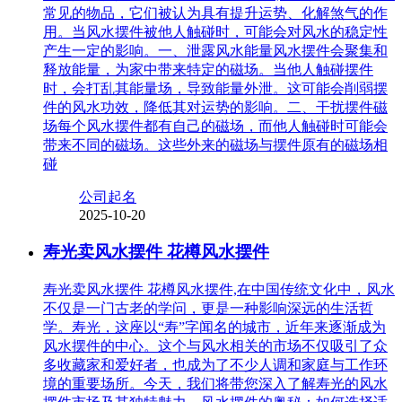
常见的物品，它们被认为具有提升运势、化解煞气的作
用。当风水摆件被他人触碰时，可能会对风水的稳定性
产生一定的影响。一、泄露风水能量风水摆件会聚集和
释放能量，为家中带来特定的磁场。当他人触碰摆件
时，会打乱其能量场，导致能量外泄。这可能会削弱摆
件的风水功效，降低其对运势的影响。二、干扰摆件磁
场每个风水摆件都有自己的磁场，而他人触碰时可能会
带来不同的磁场。这些外来的磁场与摆件原有的磁场相
碰
公司起名
2025-10-20
寿光卖风水摆件 花樽风水摆件
寿光卖风水摆件 花樽风水摆件,在中国传统文化中，风水
不仅是一门古老的学问，更是一种影响深远的生活哲
学。寿光，这座以“寿”字闻名的城市，近年来逐渐成为
风水摆件的中心。这个与风水相关的市场不仅吸引了众
多收藏家和爱好者，也成为了不少人调和家庭与工作环
境的重要场所。今天，我们将带您深入了解寿光的风水