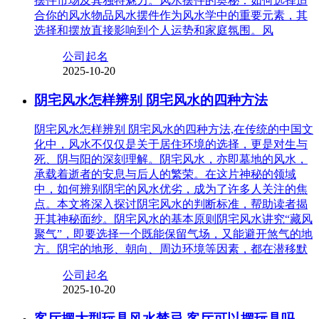
摆件市场及其独特魅力。风水摆件的奥秘：如何选择适
合你的风水物品风水摆件作为风水学中的重要元素，其
选择和摆放直接影响到个人运势和家庭氛围。风
公司起名
2025-10-20
阴宅风水怎样辨别 阴宅风水的四种方法
阴宅风水怎样辨别 阴宅风水的四种方法,在传统的中国文
化中，风水不仅仅是关于居住环境的选择，更是对生与
死、阴与阳的深刻理解。阴宅风水，亦即墓地的风水，
承载着逝者的安息与后人的繁荣。在这片神秘的领域
中，如何辨别阴宅的风水优劣，成为了许多人关注的焦
点。本文将深入探讨阴宅风水的判断标准，帮助读者揭
开其神秘面纱。阴宅风水的基本原则阴宅风水讲究“藏风
聚气”，即要选择一个既能保留气场，又能避开煞气的地
方。阴宅的地形、朝向、周边环境等因素，都在潜移默
公司起名
2025-10-20
客厅摆大型玩具风水禁忌 客厅可以摆玩具吗