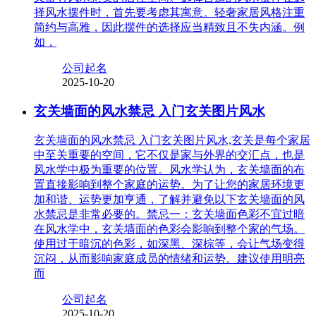
择风水摆件时，首先要考虑其寓意。轻奢家居风格注重
简约与高雅，因此摆件的选择应当精致且不失内涵。例
如，
公司起名
2025-10-20
玄关墙面的风水禁忌 入门玄关图片风水
玄关墙面的风水禁忌 入门玄关图片风水,玄关是每个家居
中至关重要的空间，它不仅是家与外界的交汇点，也是
风水学中极为重要的位置。风水学认为，玄关墙面的布
置直接影响到整个家庭的运势。为了让您的家居环境更
加和谐、运势更加亨通，了解并避免以下玄关墙面的风
水禁忌是非常必要的。禁忌一：玄关墙面色彩不宜过暗
在风水学中，玄关墙面的色彩会影响到整个家的气场。
使用过于暗沉的色彩，如深黑、深棕等，会让气场变得
沉闷，从而影响家庭成员的情绪和运势。建议使用明亮
而
公司起名
2025-10-20