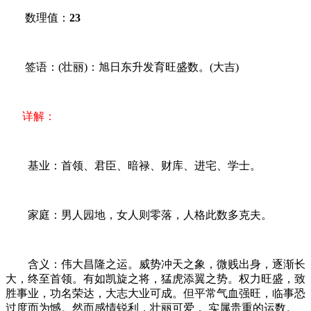
数理值：
23
签语：(壮丽)：旭日东升发育旺盛数。(大吉)
详解：
基业：首领、君臣、暗禄、财库、进宅、学士。
家庭：男人园地，女人则零落，人格此数多克夫。
含义：伟大昌隆之运。威势冲天之象，微贱出身，逐渐长
大，终至首领。有如凯旋之将，猛虎添翼之势。权力旺盛，致
胜事业，功名荣达，大志大业可成。但平常气血强旺，临事恐
过度而为憾。然而感情锐利，壮丽可爱， 实属贵重的运数。