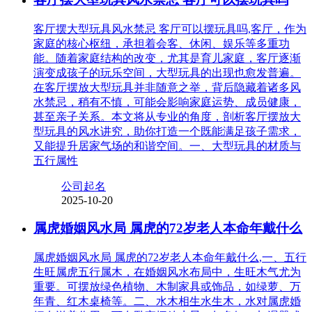
客厅摆大型玩具风水禁忌 客厅可以摆玩具吗,客厅，作为
家庭的核心枢纽，承担着会客、休闲、娱乐等多重功
能。随着家庭结构的改变，尤其是育儿家庭，客厅逐渐
演变成孩子的玩乐空间，大型玩具的出现也愈发普遍。
在客厅摆放大型玩具并非随意之举，背后隐藏着诸多风
水禁忌，稍有不慎，可能会影响家庭运势、成员健康，
甚至亲子关系。本文将从专业的角度，剖析客厅摆放大
型玩具的风水讲究，助你打造一个既能满足孩子需求，
又能提升居家气场的和谐空间。一、大型玩具的材质与
五行属性
公司起名
2025-10-20
属虎婚姻风水局 属虎的72岁老人本命年戴什么
属虎婚姻风水局 属虎的72岁老人本命年戴什么,一、五行
生旺属虎五行属木，在婚姻风水布局中，生旺木气尤为
重要。可摆放绿色植物、木制家具或饰品，如绿萝、万
年青、红木桌椅等。二、水木相生水生木，水对属虎婚