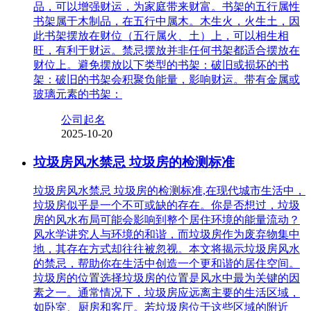
品，可以增强财运，为家庭带来财富。书架的五行属性
书架属于木制品，在五行中属木。木生火，火生土，因
此书架摆放在财位（五行属火、土）上，可以相生相
旺，有利于财运。禁忌摆放并非任何书架都适合摆放在
财位上。避免摆放以下类型的书架：破旧或损坏的书
架：破旧的书架会积聚负能量，影响财运。带有金属或
玻璃元素的书架：
公司起名
2025-10-20
垃圾房风水禁忌 垃圾房的检测标准
垃圾房风水禁忌 垃圾房的检测标准,在现代城市生活中，
垃圾房似乎是一个不可或缺的存在。你是否想过，垃圾
房的风水布局可能会影响到整个居住环境的能量流动？
风水学讲究人与环境的和谐，而垃圾房作为废弃物集中
地，其存在方式却往往被忽视。本文将揭示垃圾房风水
的禁忌，帮助你在生活中创造一个更和谐的居住空间。
垃圾房的位置选择垃圾房的位置是风水中最为关键的因
素之一。通常情况下，垃圾房应远离主要的生活区域，
如卧室、厨房和客厅。若垃圾房位于这些区域的附近