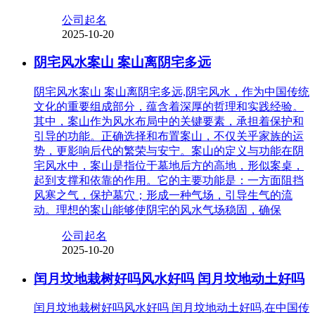
公司起名
2025-10-20
阴宅风水案山 案山离阴宅多远
阴宅风水案山 案山离阴宅多远,阴宅风水，作为中国传统
文化的重要组成部分，蕴含着深厚的哲理和实践经验。
其中，案山作为风水布局中的关键要素，承担着保护和
引导的功能。正确选择和布置案山，不仅关乎家族的运
势，更影响后代的繁荣与安宁。案山的定义与功能在阴
宅风水中，案山是指位于墓地后方的高地，形似案桌，
起到支撑和依靠的作用。它的主要功能是：一方面阻挡
风寒之气，保护墓穴；形成一种气场，引导生气的流
动。理想的案山能够使阴宅的风水气场稳固，确保
公司起名
2025-10-20
闰月坟地栽树好吗风水好吗 闰月坟地动土好吗
闰月坟地栽树好吗风水好吗 闰月坟地动土好吗,在中国传