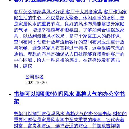
客厅怎么摆家具风水好呢 客厅十大必备家具,客厅作为家
庭生活的中心，不仅是家人聚会、休闲娱乐的场所，更
是家居风水的重要节点。良好的风水布局能够提升家庭
的气场，增强幸福感与和谐氛围。了解如何合理摆放家
具，以达到最佳风水效果，是每个家庭主人的必修课。
空间布局：创造开放与流畅客厅的空间布局应注重开放
与流畅。避免将家具布置得过于拥挤，这会阻碍气流的
通畅。理想的布局是确保从入口处能够直接看到客厅的
中心区域，给人一种迎接的感觉。在选择沙发和茶几
时，建议
公司起名
2025-10-20
书架可以摆到财位吗风水 高档大气的办公室书
架
书架可以摆到财位吗风水 高档大气的办公室书架,财位的
重要性财位是家居风水学中至关重要的概念，它代表着
财富、富贵和财运。选择合适的财位，并摆放吉祥物