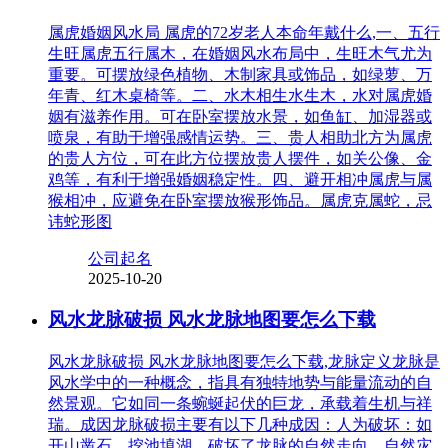
属虎婚姻风水局 属虎的72岁老人本命年戴什么,一、五行
生旺属虎五行属木，在婚姻风水布局中，生旺木气尤为
重要。可摆放绿色植物、木制家具或饰品，如绿萝、万
年青、红木桌椅等。二、水木相生水生木，水对属虎婚
姻有滋养作用。可在卧室摆放水景，如鱼缸、加湿器或
喷泉，有助于增强感情运势。三、贵人相助北方为属虎
的贵人方位，可在此方位摆放贵人摆件，如关公像、金
鸡等，有利于增强婚姻稳定性。四、避开相冲属虎与属
猴相冲，应避免在卧室摆放猴形饰品。属虎克属蛇，忌
讳蛇形图
公司起名
2025-10-20
风水龙脉破损 风水龙脉地图要怎么下载
风水龙脉破损 风水龙脉地图要怎么下载,龙脉定义龙脉是
风水学中的一种概念，指具有独特地势与能量流动的自
然景观。它如同一条蜿蜒起伏的巨龙，承载着生机与祥
瑞。成因龙脉破损主要有以下几种成因：人为破坏：如
开山凿石、挖池填湖，破坏了龙脉的自然走向。自然灾