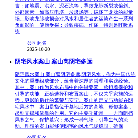
害：如地震、洪水、泥石流等，导致龙脉断裂或偏斜。
外部因素：如高压电塔、垃圾场等，破坏了龙脉的能量
场。影响龙脉破损会对风水和居住者的运势产生一系列
负面影响：健康受损：导致疾病、伤痛，特别是呼吸系
统
公司起名
2025-10-20
阴宅风水案山 案山离阴宅多远
阴宅风水案山 案山离阴宅多远,阴宅风水，作为中国传统
文化的重要组成部分，蕴含着深厚的哲理和实践经验。
其中，案山作为风水布局中的关键要素，承担着保护和
引导的功能。正确选择和布置案山，不仅关乎家族的运
势，更影响后代的繁荣与安宁。案山的定义与功能在阴
宅风水中，案山是指位于墓地后方的高地，形似案桌，
起到支撑和依靠的作用。它的主要功能是：一方面阻挡
风寒之气，保护墓穴；形成一种气场，引导生气的流
动。理想的案山能够使阴宅的风水气场稳固，确保
公司起名