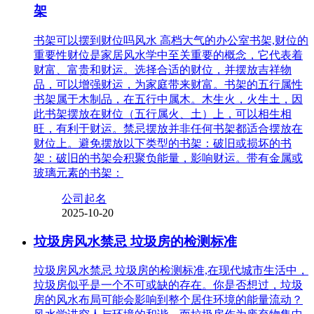
架
书架可以摆到财位吗风水 高档大气的办公室书架,财位的
重要性财位是家居风水学中至关重要的概念，它代表着
财富、富贵和财运。选择合适的财位，并摆放吉祥物
品，可以增强财运，为家庭带来财富。书架的五行属性
书架属于木制品，在五行中属木。木生火，火生土，因
此书架摆放在财位（五行属火、土）上，可以相生相
旺，有利于财运。禁忌摆放并非任何书架都适合摆放在
财位上。避免摆放以下类型的书架：破旧或损坏的书
架：破旧的书架会积聚负能量，影响财运。带有金属或
玻璃元素的书架：
公司起名
2025-10-20
垃圾房风水禁忌 垃圾房的检测标准
垃圾房风水禁忌 垃圾房的检测标准,在现代城市生活中，
垃圾房似乎是一个不可或缺的存在。你是否想过，垃圾
房的风水布局可能会影响到整个居住环境的能量流动？