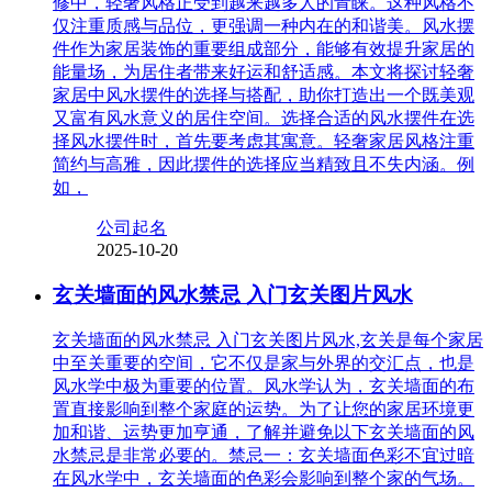
修中，轻奢风格正受到越来越多人的青睐。这种风格不
仅注重质感与品位，更强调一种内在的和谐美。风水摆
件作为家居装饰的重要组成部分，能够有效提升家居的
能量场，为居住者带来好运和舒适感。本文将探讨轻奢
家居中风水摆件的选择与搭配，助你打造出一个既美观
又富有风水意义的居住空间。选择合适的风水摆件在选
择风水摆件时，首先要考虑其寓意。轻奢家居风格注重
简约与高雅，因此摆件的选择应当精致且不失内涵。例
如，
公司起名
2025-10-20
玄关墙面的风水禁忌 入门玄关图片风水
玄关墙面的风水禁忌 入门玄关图片风水,玄关是每个家居
中至关重要的空间，它不仅是家与外界的交汇点，也是
风水学中极为重要的位置。风水学认为，玄关墙面的布
置直接影响到整个家庭的运势。为了让您的家居环境更
加和谐、运势更加亨通，了解并避免以下玄关墙面的风
水禁忌是非常必要的。禁忌一：玄关墙面色彩不宜过暗
在风水学中，玄关墙面的色彩会影响到整个家的气场。