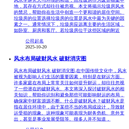
风水学讲究人与环境的和谐，而垃圾房作为废弃物集中
地，其存在方式却往往被忽视。本文将揭示垃圾房风水
的禁忌，帮助你在生活中创造一个更和谐的居住空间。
垃圾房的位置选择垃圾房的位置是风水中最为关键的因
素之一。通常情况下，垃圾房应远离主要的生活区域，
如卧室、厨房和客厅。若垃圾房位于这些区域的附近
公司起名
2025-10-20
风水布局破财风水 破财消灾图
风水布局破财风水 破财消灾图,在中国传统文化中，风水
被视为影响人们生活的重要因素，特别是在财运方面。
许多家庭在布局上常常关注如何提升财运，却往往忽视
了一些潜在的破财风水。本文将深入探讨破财风水的相
关知识，帮助你识别和避免那些可能影响财运的布局，
确保家中财富源源不断。什么是破财风水？破财风水是
指在居住环境中，由于某些不当的布局或设计，导致财
运受损的现象。这种现象可能表现为财务危机、意外支
出，甚至是事业发展受阻等。很多人并不知道，