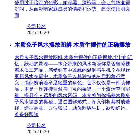
使用过于暗沉的色彩，如深黑、深棕等，会让气场变得
沉闷，从而影响家庭成员的情绪和运势。建议使用明亮
而
公司起名
2025-10-20
木质兔子风水摆放图解 木质牛摆件的正确摆放
木质兔子风水摆放图解 木质牛摆件的正确摆放,尘封的记
忆，跃动的灵魂——木兔带来的风水新境你是否曾凝视
着木质工艺品，感受到其中蕴藏的温润与生机？在现代
家居风水布局中，木质兔子以其独特的材质和象征意
义，悄然扮演着举足轻重的角色。它不仅仅是一件装饰
品，更是一座连接自然与心灵的桥梁，一个激活空间能
量、提升个人运势的风水密码。本文将为你揭秘木质兔
子风水摆放的奥秘，通过图解形式，深入剖析其材质选
择、造型寓意、方位禁忌，助你雕琢生机，跃动好运。
准备好跟随
公司起名
2025-10-20