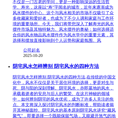
不仅是一门古老的学问，更是一种影响深远的生活哲
学。寿光，这座以“寿”字闻名的城市，近年来逐渐成为
风水摆件的中心。这个与风水相关的市场不仅吸引了众
多收藏家和爱好者，也成为了不少人调和家庭与工作环
境的重要场所。今天，我们将带您深入了解寿光的风水
摆件市场及其独特魅力。风水摆件的奥秘：如何选择适
合你的风水物品风水摆件作为风水学中的重要元素，其
选择和摆放直接影响到个人运势和家庭氛围。风
公司起名
2025-10-20
阴宅风水怎样辨别 阴宅风水的四种方法
阴宅风水怎样辨别 阴宅风水的四种方法,在传统的中国文
化中，风水不仅仅是关于居住环境的选择，更是对生与
死、阴与阳的深刻理解。阴宅风水，亦即墓地的风水，
承载着逝者的安息与后人的繁荣。在这片神秘的领域
中，如何辨别阴宅的风水优劣，成为了许多人关注的焦
点。本文将深入探讨阴宅风水的判断标准，帮助读者揭
开其神秘面纱。阴宅风水的基本原则阴宅风水讲究“藏风
聚气”，即要选择一个既能保留气场，又能避开煞气的地