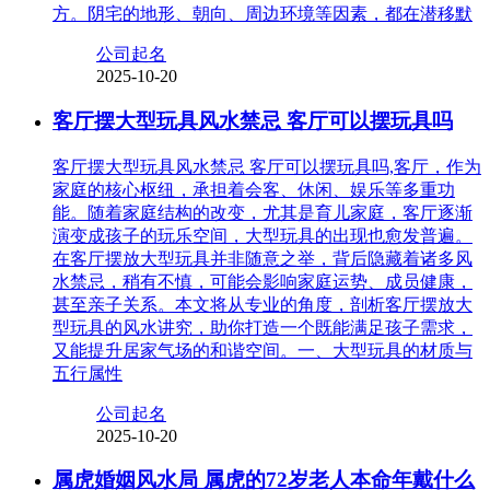
方。阴宅的地形、朝向、周边环境等因素，都在潜移默
公司起名
2025-10-20
客厅摆大型玩具风水禁忌 客厅可以摆玩具吗
客厅摆大型玩具风水禁忌 客厅可以摆玩具吗,客厅，作为
家庭的核心枢纽，承担着会客、休闲、娱乐等多重功
能。随着家庭结构的改变，尤其是育儿家庭，客厅逐渐
演变成孩子的玩乐空间，大型玩具的出现也愈发普遍。
在客厅摆放大型玩具并非随意之举，背后隐藏着诸多风
水禁忌，稍有不慎，可能会影响家庭运势、成员健康，
甚至亲子关系。本文将从专业的角度，剖析客厅摆放大
型玩具的风水讲究，助你打造一个既能满足孩子需求，
又能提升居家气场的和谐空间。一、大型玩具的材质与
五行属性
公司起名
2025-10-20
属虎婚姻风水局 属虎的72岁老人本命年戴什么