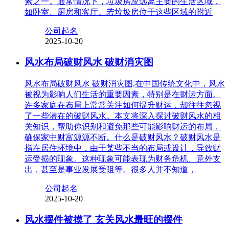
素之一。通常情况下，垃圾房应远离主要的生活区域，
如卧室、厨房和客厅。若垃圾房位于这些区域的附近
公司起名
2025-10-20
风水布局破财风水 破财消灾图
风水布局破财风水 破财消灾图,在中国传统文化中，风水
被视为影响人们生活的重要因素，特别是在财运方面。
许多家庭在布局上常常关注如何提升财运，却往往忽视
了一些潜在的破财风水。本文将深入探讨破财风水的相
关知识，帮助你识别和避免那些可能影响财运的布局，
确保家中财富源源不断。什么是破财风水？破财风水是
指在居住环境中，由于某些不当的布局或设计，导致财
运受损的现象。这种现象可能表现为财务危机、意外支
出，甚至是事业发展受阻等。很多人并不知道，
公司起名
2025-10-20
风水摆件被摸了 玄关风水最旺的摆件