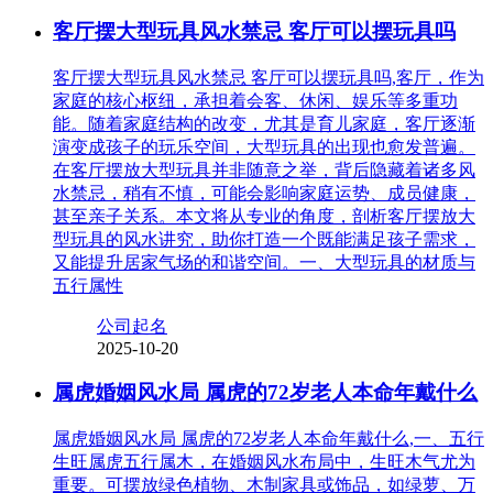
客厅摆大型玩具风水禁忌 客厅可以摆玩具吗
客厅摆大型玩具风水禁忌 客厅可以摆玩具吗,客厅，作为
家庭的核心枢纽，承担着会客、休闲、娱乐等多重功
能。随着家庭结构的改变，尤其是育儿家庭，客厅逐渐
演变成孩子的玩乐空间，大型玩具的出现也愈发普遍。
在客厅摆放大型玩具并非随意之举，背后隐藏着诸多风
水禁忌，稍有不慎，可能会影响家庭运势、成员健康，
甚至亲子关系。本文将从专业的角度，剖析客厅摆放大
型玩具的风水讲究，助你打造一个既能满足孩子需求，
又能提升居家气场的和谐空间。一、大型玩具的材质与
五行属性
公司起名
2025-10-20
属虎婚姻风水局 属虎的72岁老人本命年戴什么
属虎婚姻风水局 属虎的72岁老人本命年戴什么,一、五行
生旺属虎五行属木，在婚姻风水布局中，生旺木气尤为
重要。可摆放绿色植物、木制家具或饰品，如绿萝、万