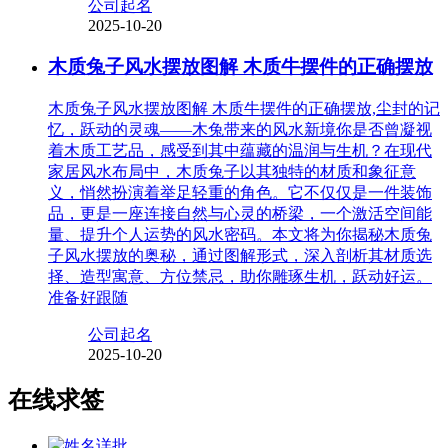
公司起名
2025-10-20
木质兔子风水摆放图解 木质牛摆件的正确摆放
木质兔子风水摆放图解 木质牛摆件的正确摆放,尘封的记
忆，跃动的灵魂——木兔带来的风水新境你是否曾凝视
着木质工艺品，感受到其中蕴藏的温润与生机？在现代
家居风水布局中，木质兔子以其独特的材质和象征意
义，悄然扮演着举足轻重的角色。它不仅仅是一件装饰
品，更是一座连接自然与心灵的桥梁，一个激活空间能
量、提升个人运势的风水密码。本文将为你揭秘木质兔
子风水摆放的奥秘，通过图解形式，深入剖析其材质选
择、造型寓意、方位禁忌，助你雕琢生机，跃动好运。
准备好跟随
公司起名
2025-10-20
在线求签