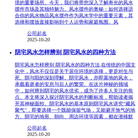
境的重要场所。今天，我们将带您深入了解寿光的风水
摆件市场及其独特魅力。风水摆件的奥秘：如何选择适
合你的风水物品风水摆件作为风水学中的重要元素，其
选择和摆放直接影响到个人运势和家庭氛围。风
公司起名
2025-10-20
阴宅风水怎样辨别 阴宅风水的四种方法
阴宅风水怎样辨别 阴宅风水的四种方法,在传统的中国文
化中，风水不仅仅是关于居住环境的选择，更是对生与
死、阴与阳的深刻理解。阴宅风水，亦即墓地的风水，
承载着逝者的安息与后人的繁荣。在这片神秘的领域
中，如何辨别阴宅的风水优劣，成为了许多人关注的焦
点。本文将深入探讨阴宅风水的判断标准，帮助读者揭
开其神秘面纱。阴宅风水的基本原则阴宅风水讲究“藏风
聚气”，即要选择一个既能保留气场，又能避开煞气的地
方。阴宅的地形、朝向、周边环境等因素，都在潜移默
公司起名
2025-10-20