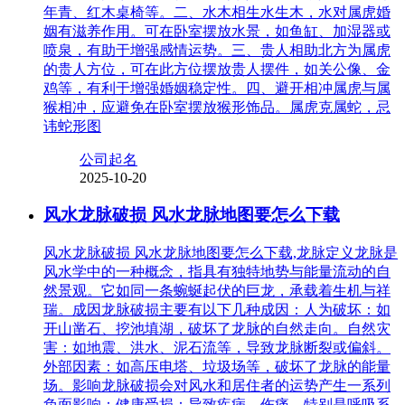
年青、红木桌椅等。二、水木相生水生木，水对属虎婚
姻有滋养作用。可在卧室摆放水景，如鱼缸、加湿器或
喷泉，有助于增强感情运势。三、贵人相助北方为属虎
的贵人方位，可在此方位摆放贵人摆件，如关公像、金
鸡等，有利于增强婚姻稳定性。四、避开相冲属虎与属
猴相冲，应避免在卧室摆放猴形饰品。属虎克属蛇，忌
讳蛇形图
公司起名
2025-10-20
风水龙脉破损 风水龙脉地图要怎么下载
风水龙脉破损 风水龙脉地图要怎么下载,龙脉定义龙脉是
风水学中的一种概念，指具有独特地势与能量流动的自
然景观。它如同一条蜿蜒起伏的巨龙，承载着生机与祥
瑞。成因龙脉破损主要有以下几种成因：人为破坏：如
开山凿石、挖池填湖，破坏了龙脉的自然走向。自然灾
害：如地震、洪水、泥石流等，导致龙脉断裂或偏斜。
外部因素：如高压电塔、垃圾场等，破坏了龙脉的能量
场。影响龙脉破损会对风水和居住者的运势产生一系列
负面影响：健康受损：导致疾病、伤痛，特别是呼吸系