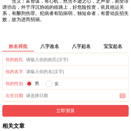
含义：富智谋，有心机，然含不逊之心，乏声望，易受诽
谤功击，外于浮沉协凶的歧路上，好危险投资，依其他运关
系，有酿刑伤罪。犯病者有陷病弱，独短命者，有爱动反招失
败，故为进而招祸。
姓名祥批
八字改名
八字起名
宝宝起名
你的姓氏
你的名字
你的性别
男
女
出生日期
相关文章