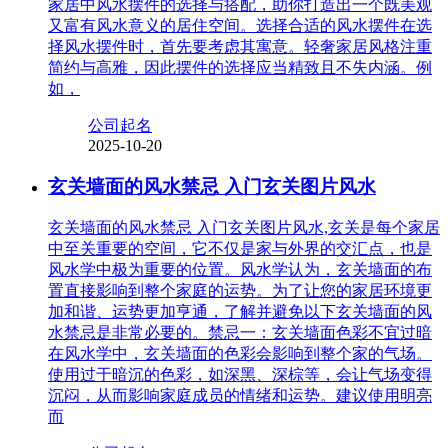
家居中风水摆件的选择与搭配，助你打造出一个既美观
又富有风水意义的居住空间。选择合适的风水摆件在选
择风水摆件时，首先要考虑其寓意。轻奢家居风格注重
简约与高雅，因此摆件的选择应当精致且不失内涵。例
如，
公司起名
2025-10-20
玄关墙面的风水禁忌 入门玄关图片风水
玄关墙面的风水禁忌 入门玄关图片风水,玄关是每个家居
中至关重要的空间，它不仅是家与外界的交汇点，也是
风水学中极为重要的位置。风水学认为，玄关墙面的布
置直接影响到整个家庭的运势。为了让您的家居环境更
加和谐、运势更加亨通，了解并避免以下玄关墙面的风
水禁忌是非常必要的。禁忌一：玄关墙面色彩不宜过暗
在风水学中，玄关墙面的色彩会影响到整个家的气场。
使用过于暗沉的色彩，如深黑、深棕等，会让气场变得
沉闷，从而影响家庭成员的情绪和运势。建议使用明亮
而