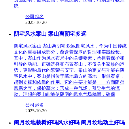
统
公司起名
2025-10-20
阴宅风水案山 案山离阴宅多远
阴宅风水案山 案山离阴宅多远,阴宅风水，作为中国传统
文化的重要组成部分，蕴含着深厚的哲理和实践经验。
其中，案山作为风水布局中的关键要素，承担着保护和
引导的功能。正确选择和布置案山，不仅关乎家族的运
势，更影响后代的繁荣与安宁。案山的定义与功能在阴
宅风水中，案山是指位于墓地后方的高地，形似案桌，
起到支撑和依靠的作用。它的主要功能是：一方面阻挡
风寒之气，保护墓穴；形成一种气场，引导生气的流
动。理想的案山能够使阴宅的风水气场稳固，确保
公司起名
2025-10-20
闰月坟地栽树好吗风水好吗 闰月坟地动土好吗