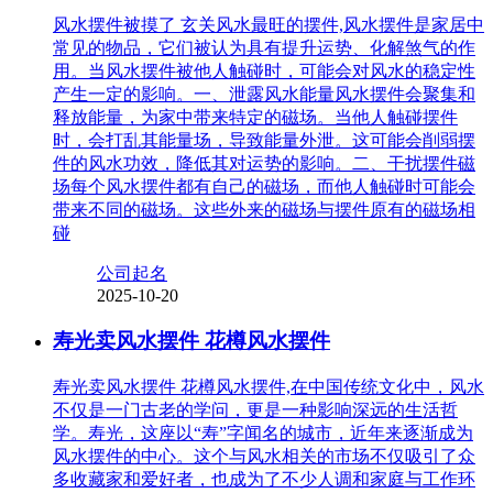
风水摆件被摸了 玄关风水最旺的摆件,风水摆件是家居中
常见的物品，它们被认为具有提升运势、化解煞气的作
用。当风水摆件被他人触碰时，可能会对风水的稳定性
产生一定的影响。一、泄露风水能量风水摆件会聚集和
释放能量，为家中带来特定的磁场。当他人触碰摆件
时，会打乱其能量场，导致能量外泄。这可能会削弱摆
件的风水功效，降低其对运势的影响。二、干扰摆件磁
场每个风水摆件都有自己的磁场，而他人触碰时可能会
带来不同的磁场。这些外来的磁场与摆件原有的磁场相
碰
公司起名
2025-10-20
寿光卖风水摆件 花樽风水摆件
寿光卖风水摆件 花樽风水摆件,在中国传统文化中，风水
不仅是一门古老的学问，更是一种影响深远的生活哲
学。寿光，这座以“寿”字闻名的城市，近年来逐渐成为
风水摆件的中心。这个与风水相关的市场不仅吸引了众
多收藏家和爱好者，也成为了不少人调和家庭与工作环