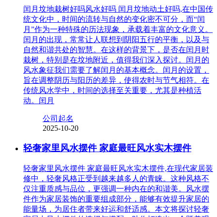
闰月坟地栽树好吗风水好吗 闰月坟地动土好吗,在中国传
统文化中，时间的流转与自然的变化密不可分，而“闰
月”作为一种特殊的历法现象，承载着丰富的文化意义。
闰月的出现，常常让人联想到阴阳五行的平衡，以及与
自然和谐共处的智慧。在这样的背景下，是否在闰月时
栽树，特别是在坟地附近，值得我们深入探讨。闰月的
风水象征我们需要了解闰月的基本概念。闰月的设置，
旨在调整阴历与阳历的差异，使得农时与节气相符。在
传统风水学中，时间的选择至关重要，尤其是种植活
动。闰月
公司起名
2025-10-20
轻奢家里风水摆件 家庭最旺风水实木摆件
轻奢家里风水摆件 家庭最旺风水实木摆件,在现代家居装
修中，轻奢风格正受到越来越多人的青睐。这种风格不
仅注重质感与品位，更强调一种内在的和谐美。风水摆
件作为家居装饰的重要组成部分，能够有效提升家居的
能量场，为居住者带来好运和舒适感。本文将探讨轻奢