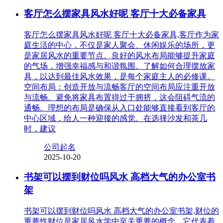
客厅怎么摆家具风水好呢 客厅十大必备家具
客厅怎么摆家具风水好呢 客厅十大必备家具,客厅作为家
庭生活的中心，不仅是家人聚会、休闲娱乐的场所，更
是家居风水的重要节点。良好的风水布局能够提升家庭
的气场，增强幸福感与和谐氛围。了解如何合理摆放家
具，以达到最佳风水效果，是每个家庭主人的必修课。
空间布局：创造开放与流畅客厅的空间布局应注重开放
与流畅。避免将家具布置得过于拥挤，这会阻碍气流的
通畅。理想的布局是确保从入口处能够直接看到客厅的
中心区域，给人一种迎接的感觉。在选择沙发和茶几
时，建议
公司起名
2025-10-20
书架可以摆到财位吗风水 高档大气的办公室书
架
书架可以摆到财位吗风水 高档大气的办公室书架,财位的
重要性财位是家居风水学中至关重要的概念，它代表着