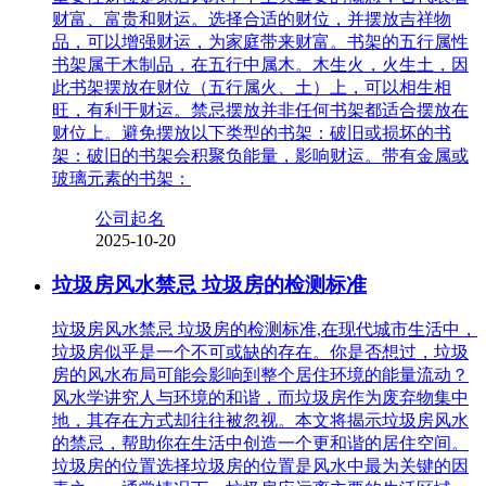
财富、富贵和财运。选择合适的财位，并摆放吉祥物
品，可以增强财运，为家庭带来财富。书架的五行属性
书架属于木制品，在五行中属木。木生火，火生土，因
此书架摆放在财位（五行属火、土）上，可以相生相
旺，有利于财运。禁忌摆放并非任何书架都适合摆放在
财位上。避免摆放以下类型的书架：破旧或损坏的书
架：破旧的书架会积聚负能量，影响财运。带有金属或
玻璃元素的书架：
公司起名
2025-10-20
垃圾房风水禁忌 垃圾房的检测标准
垃圾房风水禁忌 垃圾房的检测标准,在现代城市生活中，
垃圾房似乎是一个不可或缺的存在。你是否想过，垃圾
房的风水布局可能会影响到整个居住环境的能量流动？
风水学讲究人与环境的和谐，而垃圾房作为废弃物集中
地，其存在方式却往往被忽视。本文将揭示垃圾房风水
的禁忌，帮助你在生活中创造一个更和谐的居住空间。
垃圾房的位置选择垃圾房的位置是风水中最为关键的因