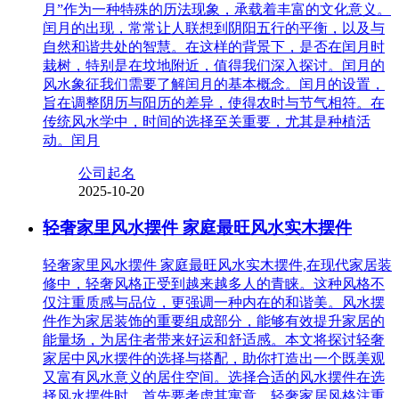
月”作为一种特殊的历法现象，承载着丰富的文化意义。
闰月的出现，常常让人联想到阴阳五行的平衡，以及与
自然和谐共处的智慧。在这样的背景下，是否在闰月时
栽树，特别是在坟地附近，值得我们深入探讨。闰月的
风水象征我们需要了解闰月的基本概念。闰月的设置，
旨在调整阴历与阳历的差异，使得农时与节气相符。在
传统风水学中，时间的选择至关重要，尤其是种植活
动。闰月
公司起名
2025-10-20
轻奢家里风水摆件 家庭最旺风水实木摆件
轻奢家里风水摆件 家庭最旺风水实木摆件,在现代家居装
修中，轻奢风格正受到越来越多人的青睐。这种风格不
仅注重质感与品位，更强调一种内在的和谐美。风水摆
件作为家居装饰的重要组成部分，能够有效提升家居的
能量场，为居住者带来好运和舒适感。本文将探讨轻奢
家居中风水摆件的选择与搭配，助你打造出一个既美观
又富有风水意义的居住空间。选择合适的风水摆件在选
择风水摆件时，首先要考虑其寓意。轻奢家居风格注重