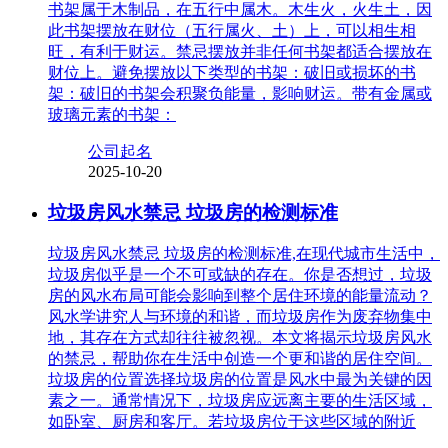
书架属于木制品，在五行中属木。木生火，火生土，因
此书架摆放在财位（五行属火、土）上，可以相生相
旺，有利于财运。禁忌摆放并非任何书架都适合摆放在
财位上。避免摆放以下类型的书架：破旧或损坏的书
架：破旧的书架会积聚负能量，影响财运。带有金属或
玻璃元素的书架：
公司起名
2025-10-20
垃圾房风水禁忌 垃圾房的检测标准
垃圾房风水禁忌 垃圾房的检测标准,在现代城市生活中，
垃圾房似乎是一个不可或缺的存在。你是否想过，垃圾
房的风水布局可能会影响到整个居住环境的能量流动？
风水学讲究人与环境的和谐，而垃圾房作为废弃物集中
地，其存在方式却往往被忽视。本文将揭示垃圾房风水
的禁忌，帮助你在生活中创造一个更和谐的居住空间。
垃圾房的位置选择垃圾房的位置是风水中最为关键的因
素之一。通常情况下，垃圾房应远离主要的生活区域，
如卧室、厨房和客厅。若垃圾房位于这些区域的附近