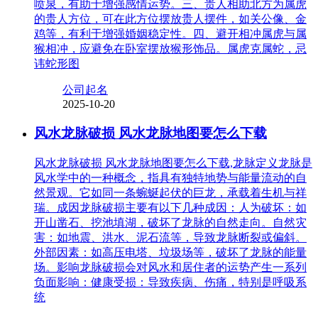
喷泉，有助于增强感情运势。三、贵人相助北方为属虎
的贵人方位，可在此方位摆放贵人摆件，如关公像、金
鸡等，有利于增强婚姻稳定性。四、避开相冲属虎与属
猴相冲，应避免在卧室摆放猴形饰品。属虎克属蛇，忌
讳蛇形图
公司起名
2025-10-20
风水龙脉破损 风水龙脉地图要怎么下载
风水龙脉破损 风水龙脉地图要怎么下载,龙脉定义龙脉是
风水学中的一种概念，指具有独特地势与能量流动的自
然景观。它如同一条蜿蜒起伏的巨龙，承载着生机与祥
瑞。成因龙脉破损主要有以下几种成因：人为破坏：如
开山凿石、挖池填湖，破坏了龙脉的自然走向。自然灾
害：如地震、洪水、泥石流等，导致龙脉断裂或偏斜。
外部因素：如高压电塔、垃圾场等，破坏了龙脉的能量
场。影响龙脉破损会对风水和居住者的运势产生一系列
负面影响：健康受损：导致疾病、伤痛，特别是呼吸系
统