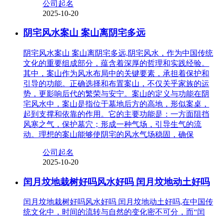
公司起名
2025-10-20
阴宅风水案山 案山离阴宅多远
阴宅风水案山 案山离阴宅多远,阴宅风水，作为中国传统
文化的重要组成部分，蕴含着深厚的哲理和实践经验。
其中，案山作为风水布局中的关键要素，承担着保护和
引导的功能。正确选择和布置案山，不仅关乎家族的运
势，更影响后代的繁荣与安宁。案山的定义与功能在阴
宅风水中，案山是指位于墓地后方的高地，形似案桌，
起到支撑和依靠的作用。它的主要功能是：一方面阻挡
风寒之气，保护墓穴；形成一种气场，引导生气的流
动。理想的案山能够使阴宅的风水气场稳固，确保
公司起名
2025-10-20
闰月坟地栽树好吗风水好吗 闰月坟地动土好吗
闰月坟地栽树好吗风水好吗 闰月坟地动土好吗,在中国传
统文化中，时间的流转与自然的变化密不可分，而“闰