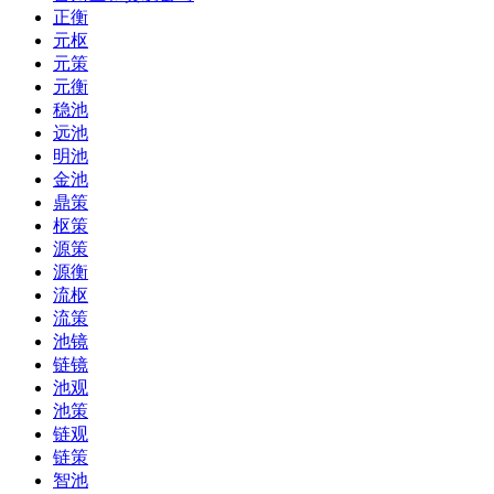
正衡
元枢
元策
元衡
稳池
远池
明池
金池
鼎策
枢策
源策
源衡
流枢
流策
池镜
链镜
池观
池策
链观
链策
智池