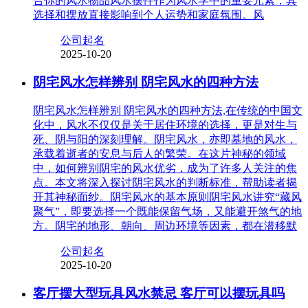
合你的风水物品风水摆件作为风水学中的重要元素，其
选择和摆放直接影响到个人运势和家庭氛围。风
公司起名
2025-10-20
阴宅风水怎样辨别 阴宅风水的四种方法
阴宅风水怎样辨别 阴宅风水的四种方法,在传统的中国文
化中，风水不仅仅是关于居住环境的选择，更是对生与
死、阴与阳的深刻理解。阴宅风水，亦即墓地的风水，
承载着逝者的安息与后人的繁荣。在这片神秘的领域
中，如何辨别阴宅的风水优劣，成为了许多人关注的焦
点。本文将深入探讨阴宅风水的判断标准，帮助读者揭
开其神秘面纱。阴宅风水的基本原则阴宅风水讲究“藏风
聚气”，即要选择一个既能保留气场，又能避开煞气的地
方。阴宅的地形、朝向、周边环境等因素，都在潜移默
公司起名
2025-10-20
客厅摆大型玩具风水禁忌 客厅可以摆玩具吗