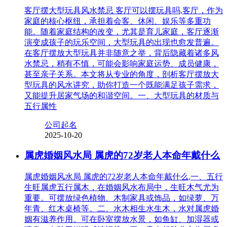
客厅摆大型玩具风水禁忌 客厅可以摆玩具吗,客厅，作为
家庭的核心枢纽，承担着会客、休闲、娱乐等多重功
能。随着家庭结构的改变，尤其是育儿家庭，客厅逐渐
演变成孩子的玩乐空间，大型玩具的出现也愈发普遍。
在客厅摆放大型玩具并非随意之举，背后隐藏着诸多风
水禁忌，稍有不慎，可能会影响家庭运势、成员健康，
甚至亲子关系。本文将从专业的角度，剖析客厅摆放大
型玩具的风水讲究，助你打造一个既能满足孩子需求，
又能提升居家气场的和谐空间。一、大型玩具的材质与
五行属性
公司起名
2025-10-20
属虎婚姻风水局 属虎的72岁老人本命年戴什么
属虎婚姻风水局 属虎的72岁老人本命年戴什么,一、五行
生旺属虎五行属木，在婚姻风水布局中，生旺木气尤为
重要。可摆放绿色植物、木制家具或饰品，如绿萝、万
年青、红木桌椅等。二、水木相生水生木，水对属虎婚
姻有滋养作用。可在卧室摆放水景，如鱼缸、加湿器或