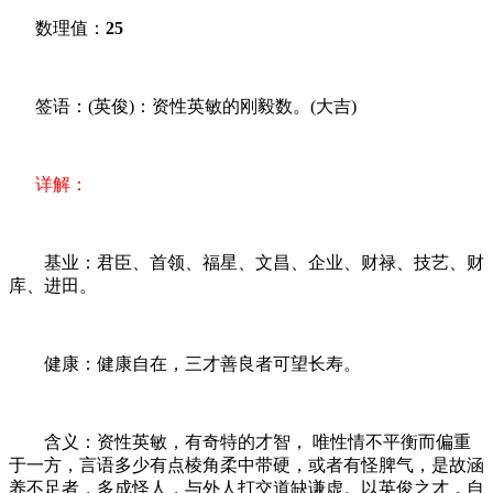
数理值：
25
签语：(英俊)：资性英敏的刚毅数。(大吉)
详解：
基业：君臣、首领、福星、文昌、企业、财禄、技艺、财
库、进田。
健康：健康自在，三才善良者可望长寿。
含义：资性英敏，有奇特的才智， 唯性情不平衡而偏重
于一方，言语多少有点棱角柔中带硬，或者有怪脾气，是故涵
养不足者，多成怪人，与外人打交道缺谦虚。以英俊之才，自