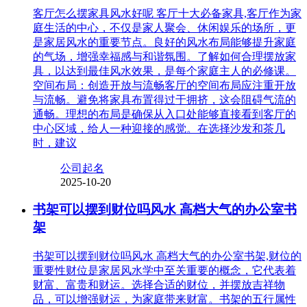
客厅怎么摆家具风水好呢 客厅十大必备家具,客厅作为家
庭生活的中心，不仅是家人聚会、休闲娱乐的场所，更
是家居风水的重要节点。良好的风水布局能够提升家庭
的气场，增强幸福感与和谐氛围。了解如何合理摆放家
具，以达到最佳风水效果，是每个家庭主人的必修课。
空间布局：创造开放与流畅客厅的空间布局应注重开放
与流畅。避免将家具布置得过于拥挤，这会阻碍气流的
通畅。理想的布局是确保从入口处能够直接看到客厅的
中心区域，给人一种迎接的感觉。在选择沙发和茶几
时，建议
公司起名
2025-10-20
书架可以摆到财位吗风水 高档大气的办公室书
架
书架可以摆到财位吗风水 高档大气的办公室书架,财位的
重要性财位是家居风水学中至关重要的概念，它代表着
财富、富贵和财运。选择合适的财位，并摆放吉祥物
品，可以增强财运，为家庭带来财富。书架的五行属性