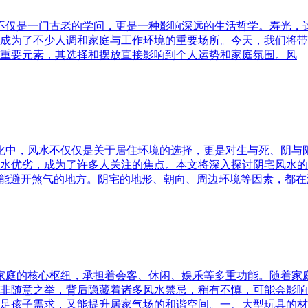
水不仅是一门古老的学问，更是一种影响深远的生活哲学。寿光，
成为了不少人调和家庭与工作环境的重要场所。今天，我们将带
重要元素，其选择和摆放直接影响到个人运势和家庭氛围。风
文化中，风水不仅仅是关于居住环境的选择，更是对生与死、阴
水优劣，成为了许多人关注的焦点。本文将深入探讨阴宅风水的
又能避开煞气的地方。阴宅的地形、朝向、周边环境等因素，都在
为家庭的核心枢纽，承担着会客、休闲、娱乐等多重功能。随着
非随意之举，背后隐藏着诸多风水禁忌，稍有不慎，可能会影响
足孩子需求，又能提升居家气场的和谐空间。一、大型玩具的材