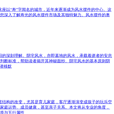
这座以“寿”字闻名的城市，近年来逐渐成为风水摆件的中心。这
您深入了解寿光的风水摆件市场及其独特魅力。风水摆件的奥
与阳的深刻理解。阴宅风水，亦即墓地的风水，承载着逝者的安息
判断标准，帮助读者揭开其神秘面纱。阴宅风水的基本原则阴
潜移默
家庭结构的改变，尤其是育儿家庭，客厅逐渐演变成孩子的玩乐空
家庭运势、成员健康，甚至亲子关系。本文将从专业的角度，
质与五行属性