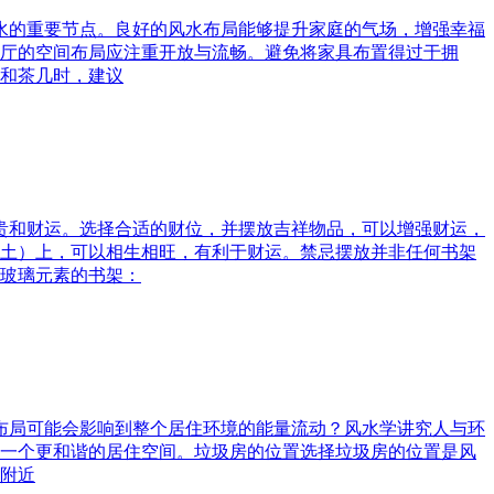
风水的重要节点。良好的风水布局能够提升家庭的气场，增强幸福
厅的空间布局应注重开放与流畅。避免将家具布置得过于拥
和茶几时，建议
富贵和财运。选择合适的财位，并摆放吉祥物品，可以增强财运，
土）上，可以相生相旺，有利于财运。禁忌摆放并非任何书架
玻璃元素的书架：
水布局可能会影响到整个居住环境的能量流动？风水学讲究人与环
一个更和谐的居住空间。垃圾房的位置选择垃圾房的位置是风
附近