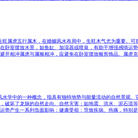
五行生旺属虎五行属木，在婚姻风水布局中，生旺木气尤为重要。
在卧室摆放水景，如鱼缸、加湿器或喷泉，有助于增强感情运势
避开相冲属虎与属猴相冲，应避免在卧室摆放猴形饰品。属虎克
是风水学中的一种概念，指具有独特地势与能量流动的自然景观
，破坏了龙脉的自然走向。自然灾害：如地震、洪水、泥石流等
运势产生一系列负面影响：健康受损：导致疾病、伤痛，特别是