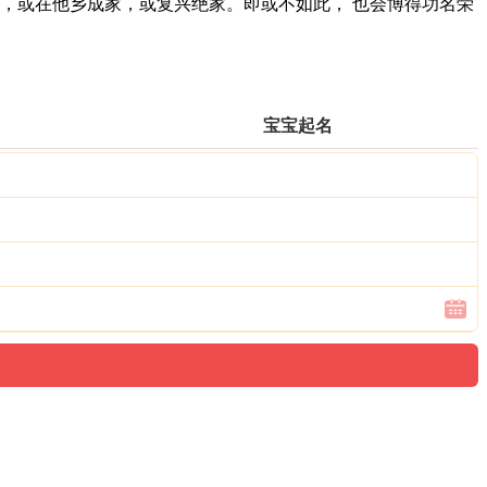
，或在他乡成家，或复兴绝家。即或不如此， 也会博得功名荣
宝宝起名