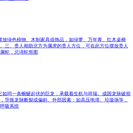
可摆放绿色植物、木制家具或饰品，如绿萝、万年青、红木桌椅
。三、贵人相助北方为属虎的贵人方位，可在此方位摆放贵人
属蛇，忌讳蛇形图
。它如同一条蜿蜒起伏的巨龙，承载着生机与祥瑞。成因龙脉破损
，导致龙脉断裂或偏斜。外部因素：如高压电塔、垃圾场等，
呼吸系统