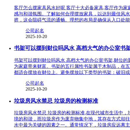
客厅怎么摆家具风水好呢 客厅十大必备家具,客厅作为
感与和谐氛围。了解如何合理摆放家具，以达到最佳风水
挤，这会阻碍气流的通畅。理想的布局是确保从入口处能
公司起名
2025-10-20
书架可以摆到财位吗风水 高档大气的办公室书
书架可以摆到财位吗风水 高档大气的办公室书架,财位
为家庭带来财富。书架的五行属性书架属于木制品，在五
都适合摆放在财位上。避免摆放以下类型的书架：破旧或
公司起名
2025-10-20
垃圾房风水禁忌 垃圾房的检测标准
垃圾房风水禁忌 垃圾房的检测标准,在现代城市生活中
境的和谐，而垃圾房作为废弃物集中地，其存在方式却往
水中最为关键的因素之一。通常情况下，垃圾房应远离主