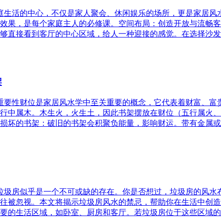
家庭生活的中心，不仅是家人聚会、休闲娱乐的场所，更是家居
效果，是每个家庭主人的必修课。空间布局：创造开放与流畅客
够直接看到客厅的中心区域，给人一种迎接的感觉。在选择沙发
架
的重要性财位是家居风水学中至关重要的概念，它代表着财富、
行中属木。木生火，火生土，因此书架摆放在财位（五行属火、
损坏的书架：破旧的书架会积聚负能量，影响财运。带有金属或
，垃圾房似乎是一个不可或缺的存在。你是否想过，垃圾房的风
往被忽视。本文将揭示垃圾房风水的禁忌，帮助你在生活中创造
要的生活区域，如卧室、厨房和客厅。若垃圾房位于这些区域的