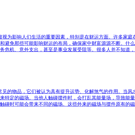
水被视为影响人们生活的重要因素，特别是在财运方面。许多家
和避免那些可能影响财运的布局，确保家中财富源源不断。什么
务危机、意外支出，甚至是事业发展受阻等。很多人并不知道，
中常见的物品，它们被认为具有提升运势、化解煞气的作用。当
来特定的磁场。当他人触碰摆件时，会打乱其能量场，导致能量
触碰时可能会带来不同的磁场。这些外来的磁场与摆件原有的磁