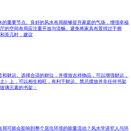
风水的重要节点。良好的风水布局能够提升家庭的气场，增强幸福
厅的空间布局应注重开放与流畅。避免将家具布置得过于拥
和茶几时，建议
富贵和财运。选择合适的财位，并摆放吉祥物品，可以增强财运，
土）上，可以相生相旺，有利于财运。禁忌摆放并非任何书架
玻璃元素的书架：
水布局可能会影响到整个居住环境的能量流动？风水学讲究人与环