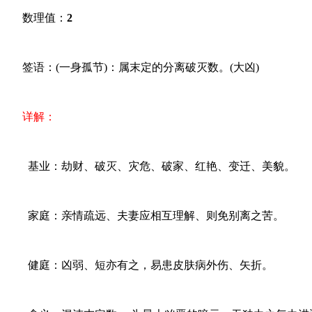
数理值：
2
签语：(一身孤节)：属末定的分离破灭数。(大凶)
详解：
基业：劫财、破灭、灾危、破家、红艳、变迁、美貌。
家庭：亲情疏远、夫妻应相互理解、则免别离之苦。
健庭：凶弱、短亦有之，易患皮肤病外伤、矢折。