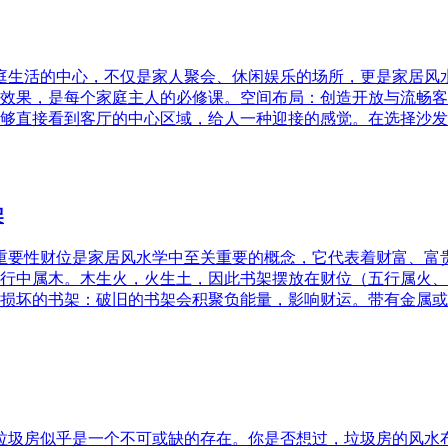
家庭生活的中心，不仅是家人聚会、休闲娱乐的场所，更是家居
效果，是每个家庭主人的必修课。空间布局：创造开放与流畅客
够直接看到客厅的中心区域，给人一种迎接的感觉。在选择沙发
架
的重要性财位是家居风水学中至关重要的概念，它代表着财富、
行中属木。木生火，火生土，因此书架摆放在财位（五行属火、
损坏的书架：破旧的书架会积聚负能量，影响财运。带有金属或
，垃圾房似乎是一个不可或缺的存在。你是否想过，垃圾房的风