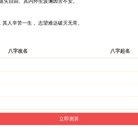
退失自由、其内外生波澜因苦不安。
其人辛苦一生， 志望难达破灭无常。
八字改名
八字起名