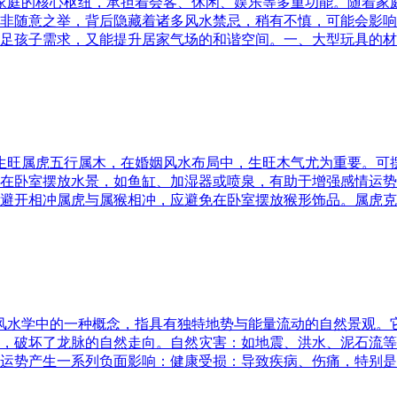
为家庭的核心枢纽，承担着会客、休闲、娱乐等多重功能。随着
非随意之举，背后隐藏着诸多风水禁忌，稍有不慎，可能会影响
足孩子需求，又能提升居家气场的和谐空间。一、大型玩具的材
五行生旺属虎五行属木，在婚姻风水布局中，生旺木气尤为重要。
在卧室摆放水景，如鱼缸、加湿器或喷泉，有助于增强感情运势
避开相冲属虎与属猴相冲，应避免在卧室摆放猴形饰品。属虎克
是风水学中的一种概念，指具有独特地势与能量流动的自然景观
，破坏了龙脉的自然走向。自然灾害：如地震、洪水、泥石流等
运势产生一系列负面影响：健康受损：导致疾病、伤痛，特别是