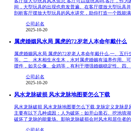
客厅摆大型玩具风水禁忌 客厅可以摆玩具吗,客厅，作
间，大型玩具的出现也愈发普遍。在客厅摆放大型玩具并
剖析客厅摆放大型玩具的风水讲究，助你打造一个既能满
公司起名
2025-10-20
属虎婚姻风水局 属虎的72岁老人本命年戴什么
属虎婚姻风水局 属虎的72岁老人本命年戴什么,一、
等。二、水木相生水生木，水对属虎婚姻有滋养作用。可
摆件，如关公像、金鸡等，有利于增强婚姻稳定性。四、
公司起名
2025-10-20
风水龙脉破损 风水龙脉地图要怎么下载
风水龙脉破损 风水龙脉地图要怎么下载,龙脉定义龙脉
主要有以下几种成因：人为破坏：如开山凿石、挖池填湖
破坏了龙脉的能量场。影响龙脉破损会对风水和居住者的
公司起名