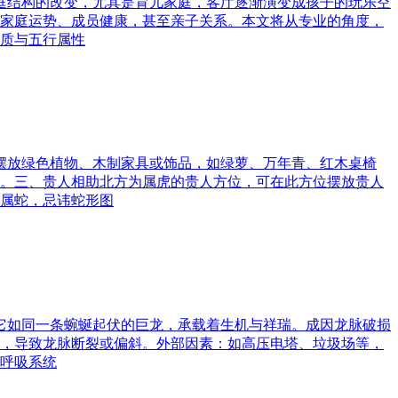
家庭结构的改变，尤其是育儿家庭，客厅逐渐演变成孩子的玩乐空
家庭运势、成员健康，甚至亲子关系。本文将从专业的角度，
质与五行属性
可摆放绿色植物、木制家具或饰品，如绿萝、万年青、红木桌椅
。三、贵人相助北方为属虎的贵人方位，可在此方位摆放贵人
属蛇，忌讳蛇形图
。它如同一条蜿蜒起伏的巨龙，承载着生机与祥瑞。成因龙脉破损
，导致龙脉断裂或偏斜。外部因素：如高压电塔、垃圾场等，
呼吸系统