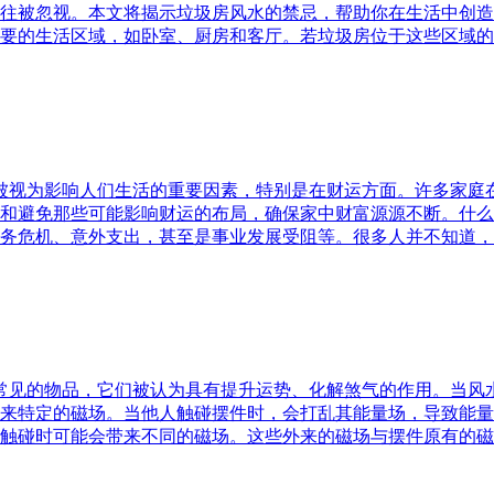
往被忽视。本文将揭示垃圾房风水的禁忌，帮助你在生活中创造
要的生活区域，如卧室、厨房和客厅。若垃圾房位于这些区域的
水被视为影响人们生活的重要因素，特别是在财运方面。许多家
和避免那些可能影响财运的布局，确保家中财富源源不断。什么
务危机、意外支出，甚至是事业发展受阻等。很多人并不知道，
中常见的物品，它们被认为具有提升运势、化解煞气的作用。当
来特定的磁场。当他人触碰摆件时，会打乱其能量场，导致能量
触碰时可能会带来不同的磁场。这些外来的磁场与摆件原有的磁