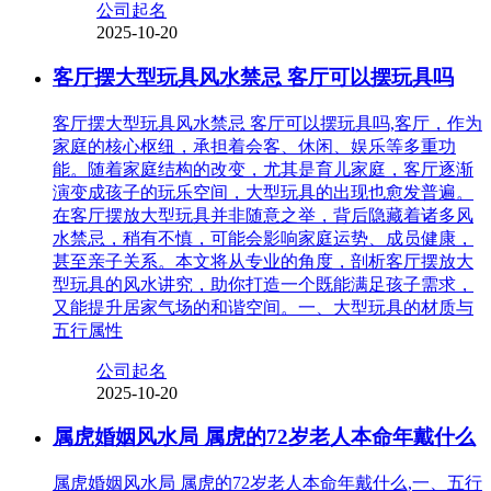
公司起名
2025-10-20
客厅摆大型玩具风水禁忌 客厅可以摆玩具吗
客厅摆大型玩具风水禁忌 客厅可以摆玩具吗,客厅，作为
家庭的核心枢纽，承担着会客、休闲、娱乐等多重功
能。随着家庭结构的改变，尤其是育儿家庭，客厅逐渐
演变成孩子的玩乐空间，大型玩具的出现也愈发普遍。
在客厅摆放大型玩具并非随意之举，背后隐藏着诸多风
水禁忌，稍有不慎，可能会影响家庭运势、成员健康，
甚至亲子关系。本文将从专业的角度，剖析客厅摆放大
型玩具的风水讲究，助你打造一个既能满足孩子需求，
又能提升居家气场的和谐空间。一、大型玩具的材质与
五行属性
公司起名
2025-10-20
属虎婚姻风水局 属虎的72岁老人本命年戴什么
属虎婚姻风水局 属虎的72岁老人本命年戴什么,一、五行