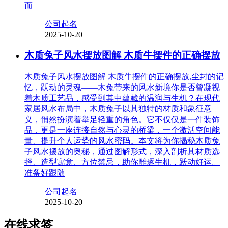
而
公司起名
2025-10-20
木质兔子风水摆放图解 木质牛摆件的正确摆放
木质兔子风水摆放图解 木质牛摆件的正确摆放,尘封的记
忆，跃动的灵魂——木兔带来的风水新境你是否曾凝视
着木质工艺品，感受到其中蕴藏的温润与生机？在现代
家居风水布局中，木质兔子以其独特的材质和象征意
义，悄然扮演着举足轻重的角色。它不仅仅是一件装饰
品，更是一座连接自然与心灵的桥梁，一个激活空间能
量、提升个人运势的风水密码。本文将为你揭秘木质兔
子风水摆放的奥秘，通过图解形式，深入剖析其材质选
择、造型寓意、方位禁忌，助你雕琢生机，跃动好运。
准备好跟随
公司起名
2025-10-20
在线求签