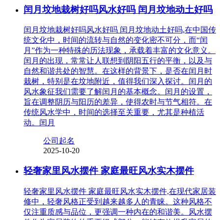
闰月坟地栽树好吗风水好吗 闰月坟地动土好吗
闰月坟地栽树好吗风水好吗 闰月坟地动土好吗,在中国传
统文化中，时间的流转与自然的变化密不可分，而“闰
月”作为一种特殊的历法现象，承载着丰富的文化意义。
闰月的出现，常常让人联想到阴阳五行的平衡，以及与
自然和谐共处的智慧。在这样的背景下，是否在闰月时
栽树，特别是在坟地附近，值得我们深入探讨。闰月的
风水象征我们需要了解闰月的基本概念。闰月的设置，
旨在调整阴历与阳历的差异，使得农时与节气相符。在
传统风水学中，时间的选择至关重要，尤其是种植活
动。闰月
公司起名
2025-10-20
轻奢家里风水摆件 家庭最旺风水实木摆件
轻奢家里风水摆件 家庭最旺风水实木摆件,在现代家居装
修中，轻奢风格正受到越来越多人的青睐。这种风格不
仅注重质感与品位，更强调一种内在的和谐美。风水摆