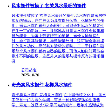
风水摆件被摸了 玄关风水最旺的摆件
风水摆件被摸了 玄关风水最旺的摆件,风水摆件是家居中
常见的物品，它们被认为具有提升运势、化解煞气的作
用。当风水摆件被他人触碰时，可能会对风水的稳定性
产生一定的影响。一、泄露风水能量风水摆件会聚集和
释放能量，为家中带来特定的磁场。当他人触碰摆件
时，会打乱其能量场，导致能量外泄。这可能会削弱摆
件的风水功效，降低其对运势的影响。二、干扰摆件磁
场每个风水摆件都有自己的磁场，而他人触碰时可能会
带来不同的磁场。这些外来的磁场与摆件原有的磁场相
碰
公司起名
2025-10-20
寿光卖风水摆件 花樽风水摆件
寿光卖风水摆件 花樽风水摆件,在中国传统文化中，风水
不仅是一门古老的学问，更是一种影响深远的生活哲
学。寿光，这座以“寿”字闻名的城市，近年来逐渐成为