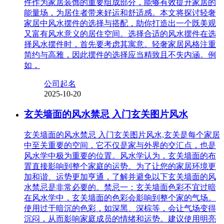
件作为家居装饰的重要组成部分，能够有效提升家居的
能量场，为居住者带来好运和舒适感。本文将探讨轻奢
家居中风水摆件的选择与搭配，助你打造出一个既美观
又富有风水意义的居住空间。选择合适的风水摆件在选
择风水摆件时，首先要考虑其寓意。轻奢家居风格注重
简约与高雅，因此摆件的选择应当精致且不失内涵。例
如，
公司起名
2025-10-20
玄关墙面的风水禁忌 入门玄关图片风水
玄关墙面的风水禁忌 入门玄关图片风水,玄关是每个家居
中至关重要的空间，它不仅是家与外界的交汇点，也是
风水学中极为重要的位置。风水学认为，玄关墙面的布
置直接影响到整个家庭的运势。为了让您的家居环境更
加和谐、运势更加亨通，了解并避免以下玄关墙面的风
水禁忌是非常必要的。禁忌一：玄关墙面色彩不宜过暗
在风水学中，玄关墙面的色彩会影响到整个家的气场。
使用过于暗沉的色彩，如深黑、深棕等，会让气场变得
沉闷，从而影响家庭成员的情绪和运势。建议使用明亮