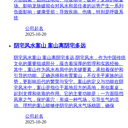
场。影响龙脉破损会对风水和居住者的运势产生一系列
负面影响：健康受损：导致疾病、伤痛，特别是呼吸系
统
公司起名
2025-10-20
阴宅风水案山 案山离阴宅多远
阴宅风水案山 案山离阴宅多远,阴宅风水，作为中国传统
文化的重要组成部分，蕴含着深厚的哲理和实践经验。
其中，案山作为风水布局中的关键要素，承担着保护和
引导的功能。正确选择和布置案山，不仅关乎家族的运
势，更影响后代的繁荣与安宁。案山的定义与功能在阴
宅风水中，案山是指位于墓地后方的高地，形似案桌，
起到支撑和依靠的作用。它的主要功能是：一方面阻挡
风寒之气，保护墓穴；形成一种气场，引导生气的流
动。理想的案山能够使阴宅的风水气场稳固，确保
公司起名
2025-10-20