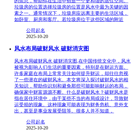
的禁忌，帮助你在生活中创造一个更和谐的居住空间。
垃圾房的位置选择垃圾房的位置是风水中最为关键的因
素之一。通常情况下，垃圾房应远离主要的生活区域，
如卧室、厨房和客厅。若垃圾房位于这些区域的附近
公司起名
2025-10-20
风水布局破财风水 破财消灾图
风水布局破财风水 破财消灾图,在中国传统文化中，风水
被视为影响人们生活的重要因素，特别是在财运方面。
许多家庭在布局上常常关注如何提升财运，却往往忽视
了一些潜在的破财风水。本文将深入探讨破财风水的相
关知识，帮助你识别和避免那些可能影响财运的布局，
确保家中财富源源不断。什么是破财风水？破财风水是
指在居住环境中，由于某些不当的布局或设计，导致财
运受损的现象。这种现象可能表现为财务危机、意外支
出，甚至是事业发展受阻等。很多人并不知道，
公司起名
2025-10-20