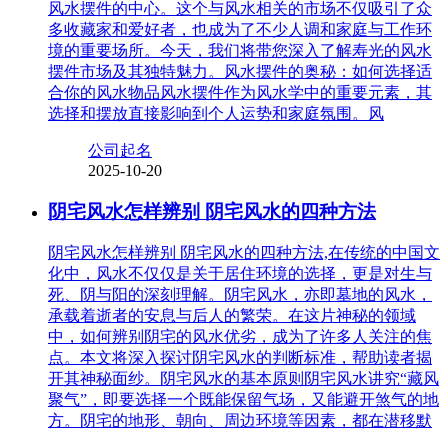
风水摆件的中心。这个与风水相关的市场不仅吸引了众
多收藏家和爱好者，也成为了不少人调和家庭与工作环
境的重要场所。今天，我们将带您深入了解寿光的风水
摆件市场及其独特魅力。风水摆件的奥秘：如何选择适
合你的风水物品风水摆件作为风水学中的重要元素，其
选择和摆放直接影响到个人运势和家庭氛围。风
公司起名
2025-10-20
阴宅风水怎样辨别 阴宅风水的四种方法
阴宅风水怎样辨别 阴宅风水的四种方法,在传统的中国文
化中，风水不仅仅是关于居住环境的选择，更是对生与
死、阴与阳的深刻理解。阴宅风水，亦即墓地的风水，
承载着逝者的安息与后人的繁荣。在这片神秘的领域
中，如何辨别阴宅的风水优劣，成为了许多人关注的焦
点。本文将深入探讨阴宅风水的判断标准，帮助读者揭
开其神秘面纱。阴宅风水的基本原则阴宅风水讲究“藏风
聚气”，即要选择一个既能保留气场，又能避开煞气的地
方。阴宅的地形、朝向、周边环境等因素，都在潜移默