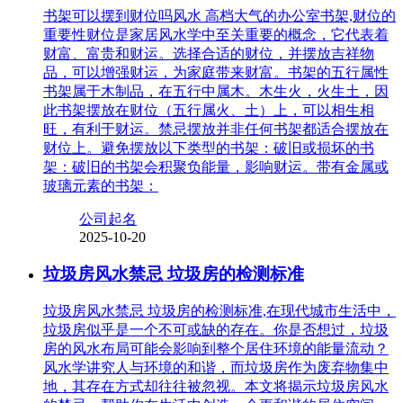
书架可以摆到财位吗风水 高档大气的办公室书架,财位的
重要性财位是家居风水学中至关重要的概念，它代表着
财富、富贵和财运。选择合适的财位，并摆放吉祥物
品，可以增强财运，为家庭带来财富。书架的五行属性
书架属于木制品，在五行中属木。木生火，火生土，因
此书架摆放在财位（五行属火、土）上，可以相生相
旺，有利于财运。禁忌摆放并非任何书架都适合摆放在
财位上。避免摆放以下类型的书架：破旧或损坏的书
架：破旧的书架会积聚负能量，影响财运。带有金属或
玻璃元素的书架：
公司起名
2025-10-20
垃圾房风水禁忌 垃圾房的检测标准
垃圾房风水禁忌 垃圾房的检测标准,在现代城市生活中，
垃圾房似乎是一个不可或缺的存在。你是否想过，垃圾
房的风水布局可能会影响到整个居住环境的能量流动？
风水学讲究人与环境的和谐，而垃圾房作为废弃物集中
地，其存在方式却往往被忽视。本文将揭示垃圾房风水