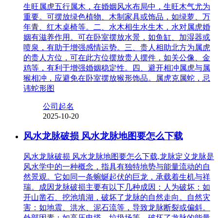
生旺属虎五行属木，在婚姻风水布局中，生旺木气尤为
重要。可摆放绿色植物、木制家具或饰品，如绿萝、万
年青、红木桌椅等。二、水木相生水生木，水对属虎婚
姻有滋养作用。可在卧室摆放水景，如鱼缸、加湿器或
喷泉，有助于增强感情运势。三、贵人相助北方为属虎
的贵人方位，可在此方位摆放贵人摆件，如关公像、金
鸡等，有利于增强婚姻稳定性。四、避开相冲属虎与属
猴相冲，应避免在卧室摆放猴形饰品。属虎克属蛇，忌
讳蛇形图
公司起名
2025-10-20
风水龙脉破损 风水龙脉地图要怎么下载
风水龙脉破损 风水龙脉地图要怎么下载,龙脉定义龙脉是
风水学中的一种概念，指具有独特地势与能量流动的自
然景观。它如同一条蜿蜒起伏的巨龙，承载着生机与祥
瑞。成因龙脉破损主要有以下几种成因：人为破坏：如
开山凿石、挖池填湖，破坏了龙脉的自然走向。自然灾
害：如地震、洪水、泥石流等，导致龙脉断裂或偏斜。
外部因素：如高压电塔、垃圾场等，破坏了龙脉的能量