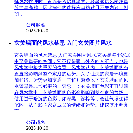
择风水摆件时，首先要考虑其寓意。轻奢家居风格注重
简约与高雅，因此摆件的选择应当精致且不失内涵。例
如，
公司起名
2025-10-20
玄关墙面的风水禁忌 入门玄关图片风水
玄关墙面的风水禁忌 入门玄关图片风水,玄关是每个家居
中至关重要的空间，它不仅是家与外界的交汇点，也是
风水学中极为重要的位置。风水学认为，玄关墙面的布
置直接影响到整个家庭的运势。为了让您的家居环境更
加和谐、运势更加亨通，了解并避免以下玄关墙面的风
水禁忌是非常必要的。禁忌一：玄关墙面色彩不宜过暗
在风水学中，玄关墙面的色彩会影响到整个家的气场。
使用过于暗沉的色彩，如深黑、深棕等，会让气场变得
沉闷，从而影响家庭成员的情绪和运势。建议使用明亮
而
公司起名
2025-10-20