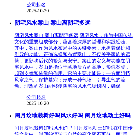
公司起名
2025-10-20
阴宅风水案山 案山离阴宅多远
阴宅风水案山 案山离阴宅多远,阴宅风水，作为中国传统
文化的重要组成部分，蕴含着深厚的哲理和实践经验。
其中，案山作为风水布局中的关键要素，承担着保护和
引导的功能。正确选择和布置案山，不仅关乎家族的运
势，更影响后代的繁荣与安宁。案山的定义与功能在阴
宅风水中，案山是指位于墓地后方的高地，形似案桌，
起到支撑和依靠的作用。它的主要功能是：一方面阻挡
风寒之气，保护墓穴；形成一种气场，引导生气的流
动。理想的案山能够使阴宅的风水气场稳固，确保
公司起名
2025-10-20
闰月坟地栽树好吗风水好吗 闰月坟地动土好吗
闰月坟地栽树好吗风水好吗 闰月坟地动土好吗,在中国传
统文化中，时间的流转与自然的变化密不可分，而“闰