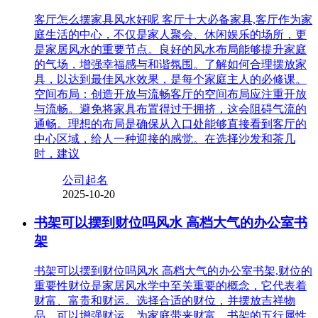
客厅怎么摆家具风水好呢 客厅十大必备家具,客厅作为家
庭生活的中心，不仅是家人聚会、休闲娱乐的场所，更
是家居风水的重要节点。良好的风水布局能够提升家庭
的气场，增强幸福感与和谐氛围。了解如何合理摆放家
具，以达到最佳风水效果，是每个家庭主人的必修课。
空间布局：创造开放与流畅客厅的空间布局应注重开放
与流畅。避免将家具布置得过于拥挤，这会阻碍气流的
通畅。理想的布局是确保从入口处能够直接看到客厅的
中心区域，给人一种迎接的感觉。在选择沙发和茶几
时，建议
公司起名
2025-10-20
书架可以摆到财位吗风水 高档大气的办公室书
架
书架可以摆到财位吗风水 高档大气的办公室书架,财位的
重要性财位是家居风水学中至关重要的概念，它代表着
财富、富贵和财运。选择合适的财位，并摆放吉祥物
品，可以增强财运，为家庭带来财富。书架的五行属性