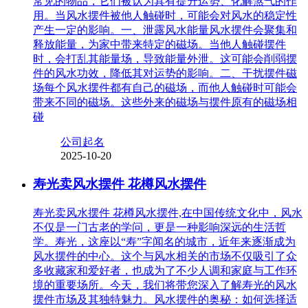
常见的物品，它们被认为具有提升运势、化解煞气的作
用。当风水摆件被他人触碰时，可能会对风水的稳定性
产生一定的影响。一、泄露风水能量风水摆件会聚集和
释放能量，为家中带来特定的磁场。当他人触碰摆件
时，会打乱其能量场，导致能量外泄。这可能会削弱摆
件的风水功效，降低其对运势的影响。二、干扰摆件磁
场每个风水摆件都有自己的磁场，而他人触碰时可能会
带来不同的磁场。这些外来的磁场与摆件原有的磁场相
碰
公司起名
2025-10-20
寿光卖风水摆件 花樽风水摆件
寿光卖风水摆件 花樽风水摆件,在中国传统文化中，风水
不仅是一门古老的学问，更是一种影响深远的生活哲
学。寿光，这座以“寿”字闻名的城市，近年来逐渐成为
风水摆件的中心。这个与风水相关的市场不仅吸引了众
多收藏家和爱好者，也成为了不少人调和家庭与工作环
境的重要场所。今天，我们将带您深入了解寿光的风水
摆件市场及其独特魅力。风水摆件的奥秘：如何选择适