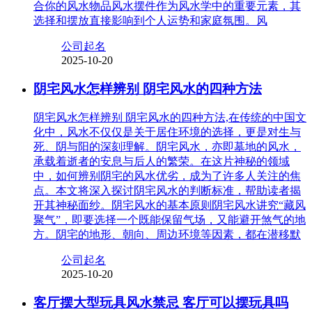
合你的风水物品风水摆件作为风水学中的重要元素，其
选择和摆放直接影响到个人运势和家庭氛围。风
公司起名
2025-10-20
阴宅风水怎样辨别 阴宅风水的四种方法
阴宅风水怎样辨别 阴宅风水的四种方法,在传统的中国文
化中，风水不仅仅是关于居住环境的选择，更是对生与
死、阴与阳的深刻理解。阴宅风水，亦即墓地的风水，
承载着逝者的安息与后人的繁荣。在这片神秘的领域
中，如何辨别阴宅的风水优劣，成为了许多人关注的焦
点。本文将深入探讨阴宅风水的判断标准，帮助读者揭
开其神秘面纱。阴宅风水的基本原则阴宅风水讲究“藏风
聚气”，即要选择一个既能保留气场，又能避开煞气的地
方。阴宅的地形、朝向、周边环境等因素，都在潜移默
公司起名
2025-10-20
客厅摆大型玩具风水禁忌 客厅可以摆玩具吗