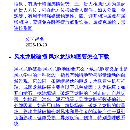
喷泉，有助于增强感情运势。三、贵人相助北方为属虎
的贵人方位，可在此方位摆放贵人摆件，如关公像、金
鸡等，有利于增强婚姻稳定性。四、避开相冲属虎与属
猴相冲，应避免在卧室摆放猴形饰品。属虎克属蛇，忌
讳蛇形图
公司起名
2025-10-20
风水龙脉破损 风水龙脉地图要怎么下载
风水龙脉破损 风水龙脉地图要怎么下载,龙脉定义龙脉是
风水学中的一种概念，指具有独特地势与能量流动的自
然景观。它如同一条蜿蜒起伏的巨龙，承载着生机与祥
瑞。成因龙脉破损主要有以下几种成因：人为破坏：如
开山凿石、挖池填湖，破坏了龙脉的自然走向。自然灾
害：如地震、洪水、泥石流等，导致龙脉断裂或偏斜。
外部因素：如高压电塔、垃圾场等，破坏了龙脉的能量
场。影响龙脉破损会对风水和居住者的运势产生一系列
负面影响：健康受损：导致疾病、伤痛，特别是呼吸系
统