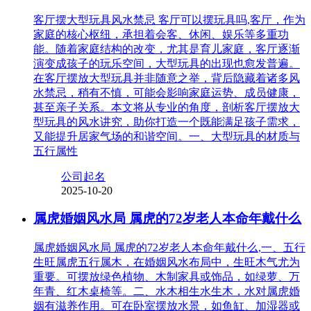
客厅摆大型玩具风水禁忌 客厅可以摆玩具吗,客厅，作为
家庭的核心枢纽，承担着会客、休闲、娱乐等多重功
能。随着家庭结构的改变，尤其是育儿家庭，客厅逐渐
演变成孩子的玩乐空间，大型玩具的出现也愈发普遍。
在客厅摆放大型玩具并非随意之举，背后隐藏着诸多风
水禁忌，稍有不慎，可能会影响家庭运势、成员健康，
甚至亲子关系。本文将从专业的角度，剖析客厅摆放大
型玩具的风水讲究，助你打造一个既能满足孩子需求，
又能提升居家气场的和谐空间。一、大型玩具的材质与
五行属性
公司起名
2025-10-20
属虎婚姻风水局 属虎的72岁老人本命年戴什么
属虎婚姻风水局 属虎的72岁老人本命年戴什么,一、五行
生旺属虎五行属木，在婚姻风水布局中，生旺木气尤为
重要。可摆放绿色植物、木制家具或饰品，如绿萝、万
年青、红木桌椅等。二、水木相生水生木，水对属虎婚
姻有滋养作用。可在卧室摆放水景，如鱼缸、加湿器或