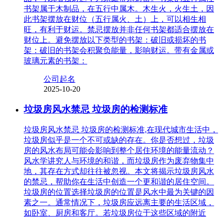
书架属于木制品，在五行中属木。木生火，火生土，因
此书架摆放在财位（五行属火、土）上，可以相生相
旺，有利于财运。禁忌摆放并非任何书架都适合摆放在
财位上。避免摆放以下类型的书架：破旧或损坏的书
架：破旧的书架会积聚负能量，影响财运。带有金属或
玻璃元素的书架：
公司起名
2025-10-20
垃圾房风水禁忌 垃圾房的检测标准
垃圾房风水禁忌 垃圾房的检测标准,在现代城市生活中，
垃圾房似乎是一个不可或缺的存在。你是否想过，垃圾
房的风水布局可能会影响到整个居住环境的能量流动？
风水学讲究人与环境的和谐，而垃圾房作为废弃物集中
地，其存在方式却往往被忽视。本文将揭示垃圾房风水
的禁忌，帮助你在生活中创造一个更和谐的居住空间。
垃圾房的位置选择垃圾房的位置是风水中最为关键的因
素之一。通常情况下，垃圾房应远离主要的生活区域，
如卧室、厨房和客厅。若垃圾房位于这些区域的附近