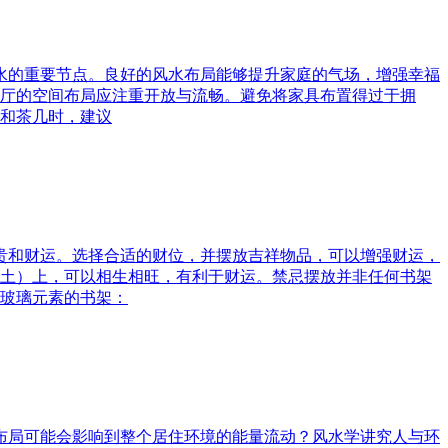
风水的重要节点。良好的风水布局能够提升家庭的气场，增强幸福
厅的空间布局应注重开放与流畅。避免将家具布置得过于拥
和茶几时，建议
富贵和财运。选择合适的财位，并摆放吉祥物品，可以增强财运，
土）上，可以相生相旺，有利于财运。禁忌摆放并非任何书架
玻璃元素的书架：
水布局可能会影响到整个居住环境的能量流动？风水学讲究人与环