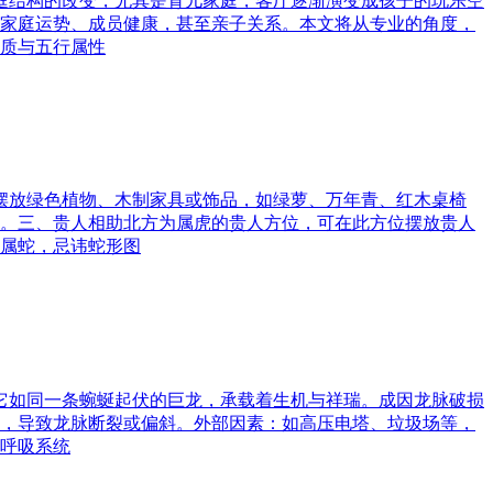
家庭结构的改变，尤其是育儿家庭，客厅逐渐演变成孩子的玩乐空
家庭运势、成员健康，甚至亲子关系。本文将从专业的角度，
质与五行属性
可摆放绿色植物、木制家具或饰品，如绿萝、万年青、红木桌椅
。三、贵人相助北方为属虎的贵人方位，可在此方位摆放贵人
属蛇，忌讳蛇形图
。它如同一条蜿蜒起伏的巨龙，承载着生机与祥瑞。成因龙脉破损
，导致龙脉断裂或偏斜。外部因素：如高压电塔、垃圾场等，
呼吸系统