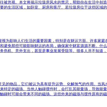
往被忽视。本文将揭示垃圾房风水的禁忌，帮助你在生活中创造
要的生活区域，如卧室、厨房和客厅。若垃圾房位于这些区域的
水被视为影响人们生活的重要因素，特别是在财运方面。许多家
和避免那些可能影响财运的布局，确保家中财富源源不断。什么
务危机、意外支出，甚至是事业发展受阻等。很多人并不知道，
中常见的物品，它们被认为具有提升运势、化解煞气的作用。当
来特定的磁场。当他人触碰摆件时，会打乱其能量场，导致能量
触碰时可能会带来不同的磁场。这些外来的磁场与摆件原有的磁