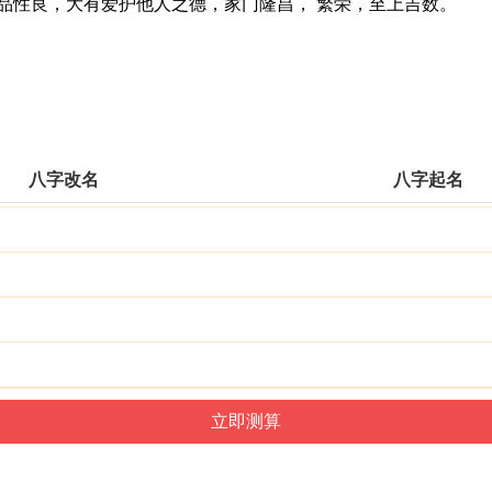
性良，大有爱护他人之德，家门隆昌， 繁荣，至上吉数。
八字改名
八字起名