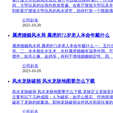
客厅摆大型玩具风水禁忌 客厅可以摆玩具吗,客厅，作
间，大型玩具的出现也愈发普遍。在客厅摆放大型玩具并
剖析客厅摆放大型玩具的风水讲究，助你打造一个既能满
公司起名
2025-10-20
属虎婚姻风水局 属虎的72岁老人本命年戴什么
属虎婚姻风水局 属虎的72岁老人本命年戴什么,一、
等。二、水木相生水生木，水对属虎婚姻有滋养作用。可
摆件，如关公像、金鸡等，有利于增强婚姻稳定性。四、
公司起名
2025-10-20
风水龙脉破损 风水龙脉地图要怎么下载
风水龙脉破损 风水龙脉地图要怎么下载,龙脉定义龙脉
主要有以下几种成因：人为破坏：如开山凿石、挖池填湖
破坏了龙脉的能量场。影响龙脉破损会对风水和居住者的
公司起名