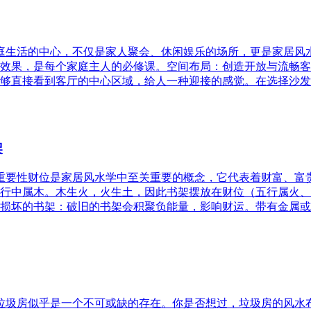
家庭生活的中心，不仅是家人聚会、休闲娱乐的场所，更是家居
效果，是每个家庭主人的必修课。空间布局：创造开放与流畅客
够直接看到客厅的中心区域，给人一种迎接的感觉。在选择沙发
架
的重要性财位是家居风水学中至关重要的概念，它代表着财富、
行中属木。木生火，火生土，因此书架摆放在财位（五行属火、
损坏的书架：破旧的书架会积聚负能量，影响财运。带有金属或
，垃圾房似乎是一个不可或缺的存在。你是否想过，垃圾房的风