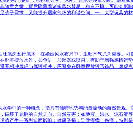
为家庭的核心枢纽，承担着会客、休闲、娱乐等多重功能。随着
非随意之举，背后隐藏着诸多风水禁忌，稍有不慎，可能会影响
足孩子需求，又能提升居家气场的和谐空间。一、大型玩具的材
五行生旺属虎五行属木，在婚姻风水布局中，生旺木气尤为重要。
在卧室摆放水景，如鱼缸、加湿器或喷泉，有助于增强感情运势
避开相冲属虎与属猴相冲，应避免在卧室摆放猴形饰品。属虎克
是风水学中的一种概念，指具有独特地势与能量流动的自然景观
，破坏了龙脉的自然走向。自然灾害：如地震、洪水、泥石流等
运势产生一系列负面影响：健康受损：导致疾病、伤痛，特别是