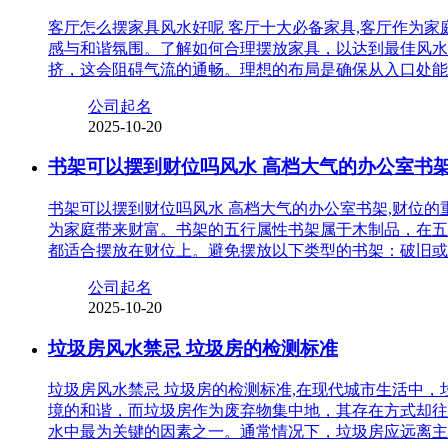
客厅怎么摆家具风水好呢 客厅十大必备家具,客厅作为
感与和谐氛围。了解如何合理摆放家具，以达到最佳风水
挤，这会阻碍气流的通畅。理想的布局是确保从入口处能
公司起名
2025-10-20
书架可以摆到财位吗风水 高档大气的办公室书
书架可以摆到财位吗风水 高档大气的办公室书架,财位
为家庭带来财富。书架的五行属性书架属于木制品，在五
都适合摆放在财位上。避免摆放以下类型的书架：破旧或
公司起名
2025-10-20
垃圾房风水禁忌 垃圾房的检测标准
垃圾房风水禁忌 垃圾房的检测标准,在现代城市生活中
境的和谐，而垃圾房作为废弃物集中地，其存在方式却往
水中最为关键的因素之一。通常情况下，垃圾房应远离主