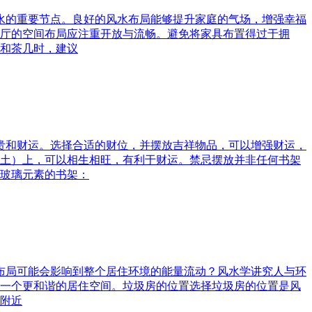
风水的重要节点。良好的风水布局能够提升家庭的气场，增强幸福
厅的空间布局应注重开放与流畅。避免将家具布置得过于拥
和茶几时，建议
富贵和财运。选择合适的财位，并摆放吉祥物品，可以增强财运，
土）上，可以相生相旺，有利于财运。禁忌摆放并非任何书架
玻璃元素的书架：
水布局可能会影响到整个居住环境的能量流动？风水学讲究人与环
一个更和谐的居住空间。垃圾房的位置选择垃圾房的位置是风
附近