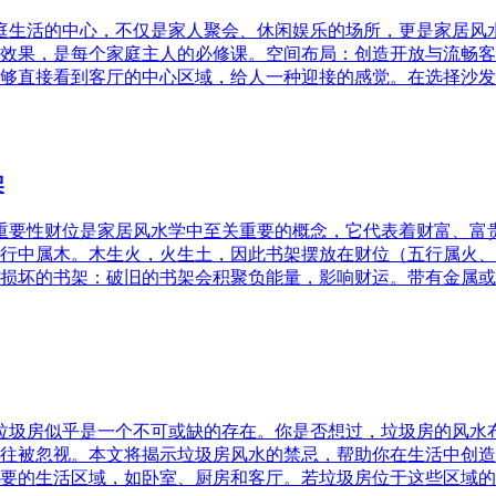
家庭生活的中心，不仅是家人聚会、休闲娱乐的场所，更是家居
效果，是每个家庭主人的必修课。空间布局：创造开放与流畅客
够直接看到客厅的中心区域，给人一种迎接的感觉。在选择沙发
架
的重要性财位是家居风水学中至关重要的概念，它代表着财富、
行中属木。木生火，火生土，因此书架摆放在财位（五行属火、
损坏的书架：破旧的书架会积聚负能量，影响财运。带有金属或
，垃圾房似乎是一个不可或缺的存在。你是否想过，垃圾房的风
往被忽视。本文将揭示垃圾房风水的禁忌，帮助你在生活中创造
要的生活区域，如卧室、厨房和客厅。若垃圾房位于这些区域的