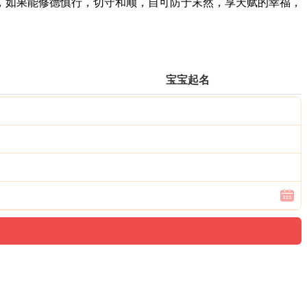
如果能修德慎行，切守和顺，自可防于末然，享天赋的幸福，
宝宝起名