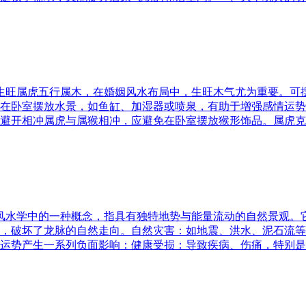
五行生旺属虎五行属木，在婚姻风水布局中，生旺木气尤为重要。
在卧室摆放水景，如鱼缸、加湿器或喷泉，有助于增强感情运势
避开相冲属虎与属猴相冲，应避免在卧室摆放猴形饰品。属虎克
是风水学中的一种概念，指具有独特地势与能量流动的自然景观
，破坏了龙脉的自然走向。自然灾害：如地震、洪水、泥石流等
运势产生一系列负面影响：健康受损：导致疾病、伤痛，特别是