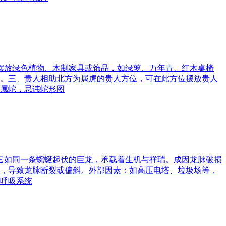
可摆放绿色植物、木制家具或饰品，如绿萝、万年青、红木桌椅
。三、贵人相助北方为属虎的贵人方位，可在此方位摆放贵人
属蛇，忌讳蛇形图
。它如同一条蜿蜒起伏的巨龙，承载着生机与祥瑞。成因龙脉破损
，导致龙脉断裂或偏斜。外部因素：如高压电塔、垃圾场等，
呼吸系统