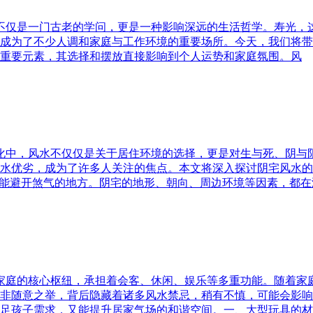
水不仅是一门古老的学问，更是一种影响深远的生活哲学。寿光，
成为了不少人调和家庭与工作环境的重要场所。今天，我们将带
重要元素，其选择和摆放直接影响到个人运势和家庭氛围。风
文化中，风水不仅仅是关于居住环境的选择，更是对生与死、阴
水优劣，成为了许多人关注的焦点。本文将深入探讨阴宅风水的
又能避开煞气的地方。阴宅的地形、朝向、周边环境等因素，都在
为家庭的核心枢纽，承担着会客、休闲、娱乐等多重功能。随着
非随意之举，背后隐藏着诸多风水禁忌，稍有不慎，可能会影响
足孩子需求，又能提升居家气场的和谐空间。一、大型玩具的材