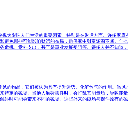
水被视为影响人们生活的重要因素，特别是在财运方面。许多家
和避免那些可能影响财运的布局，确保家中财富源源不断。什么
务危机、意外支出，甚至是事业发展受阻等。很多人并不知道，
中常见的物品，它们被认为具有提升运势、化解煞气的作用。当
来特定的磁场。当他人触碰摆件时，会打乱其能量场，导致能量
触碰时可能会带来不同的磁场。这些外来的磁场与摆件原有的磁