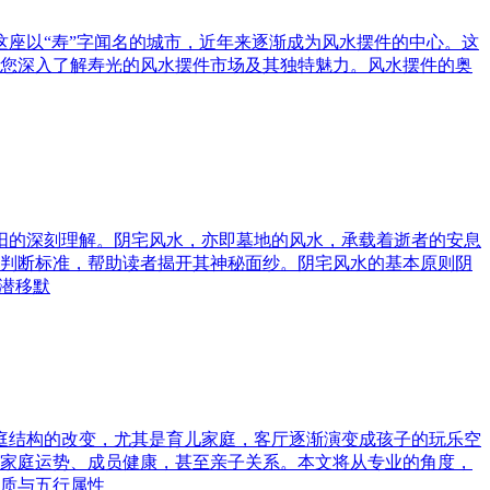
这座以“寿”字闻名的城市，近年来逐渐成为风水摆件的中心。这
您深入了解寿光的风水摆件市场及其独特魅力。风水摆件的奥
与阳的深刻理解。阴宅风水，亦即墓地的风水，承载着逝者的安息
判断标准，帮助读者揭开其神秘面纱。阴宅风水的基本原则阴
潜移默
家庭结构的改变，尤其是育儿家庭，客厅逐渐演变成孩子的玩乐空
家庭运势、成员健康，甚至亲子关系。本文将从专业的角度，
质与五行属性