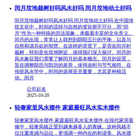
闰月坟地栽树好吗风水好吗 闰月坟地动土好吗
闰月坟地栽树好吗风水好吗 闰月坟地动土好吗,在中国传
统文化中，时间的流转与自然的变化密不可分，而“闰
月”作为一种特殊的历法现象，承载着丰富的文化意义。
闰月的出现，常常让人联想到阴阳五行的平衡，以及与
自然和谐共处的智慧。在这样的背景下，是否在闰月时
栽树，特别是在坟地附近，值得我们深入探讨。闰月的
风水象征我们需要了解闰月的基本概念。闰月的设置，
旨在调整阴历与阳历的差异，使得农时与节气相符。在
传统风水学中，时间的选择至关重要，尤其是种植活
动。闰月
公司起名
2025-10-20
轻奢家里风水摆件 家庭最旺风水实木摆件
轻奢家里风水摆件 家庭最旺风水实木摆件,在现代家居装
修中，轻奢风格正受到越来越多人的青睐。这种风格不
仅注重质感与品位，更强调一种内在的和谐美。风水摆