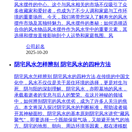
风水摆件的中心。这个与风水相关的市场不仅吸引了众
多收藏家和爱好者，也成为了不少人调和家庭与工作环
境的重要场所。今天，我们将带您深入了解寿光的风水
摆件市场及其独特魅力。风水摆件的奥秘：如何选择适
合你的风水物品风水摆件作为风水学中的重要元素，其
选择和摆放直接影响到个人运势和家庭氛围。风
公司起名
2025-10-20
阴宅风水怎样辨别 阴宅风水的四种方法
阴宅风水怎样辨别 阴宅风水的四种方法,在传统的中国文
化中，风水不仅仅是关于居住环境的选择，更是对生与
死、阴与阳的深刻理解。阴宅风水，亦即墓地的风水，
承载着逝者的安息与后人的繁荣。在这片神秘的领域
中，如何辨别阴宅的风水优劣，成为了许多人关注的焦
点。本文将深入探讨阴宅风水的判断标准，帮助读者揭
开其神秘面纱。阴宅风水的基本原则阴宅风水讲究“藏风
聚气”，即要选择一个既能保留气场，又能避开煞气的地
方。阴宅的地形、朝向、周边环境等因素，都在潜移默