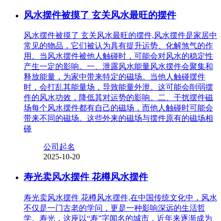
风水摆件被摸了 玄关风水最旺的摆件
风水摆件被摸了 玄关风水最旺的摆件,风水摆件是家居中
常见的物品，它们被认为具有提升运势、化解煞气的作
用。当风水摆件被他人触碰时，可能会对风水的稳定性
产生一定的影响。一、泄露风水能量风水摆件会聚集和
释放能量，为家中带来特定的磁场。当他人触碰摆件
时，会打乱其能量场，导致能量外泄。这可能会削弱摆
件的风水功效，降低其对运势的影响。二、干扰摆件磁
场每个风水摆件都有自己的磁场，而他人触碰时可能会
带来不同的磁场。这些外来的磁场与摆件原有的磁场相
碰
公司起名
2025-10-20
寿光卖风水摆件 花樽风水摆件
寿光卖风水摆件 花樽风水摆件,在中国传统文化中，风水
不仅是一门古老的学问，更是一种影响深远的生活哲
学。寿光，这座以“寿”字闻名的城市，近年来逐渐成为