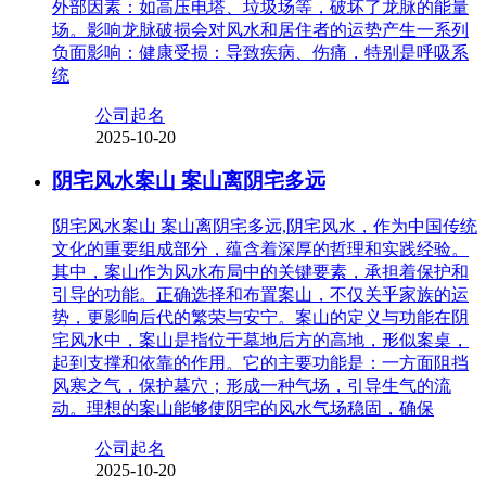
外部因素：如高压电塔、垃圾场等，破坏了龙脉的能量
场。影响龙脉破损会对风水和居住者的运势产生一系列
负面影响：健康受损：导致疾病、伤痛，特别是呼吸系
统
公司起名
2025-10-20
阴宅风水案山 案山离阴宅多远
阴宅风水案山 案山离阴宅多远,阴宅风水，作为中国传统
文化的重要组成部分，蕴含着深厚的哲理和实践经验。
其中，案山作为风水布局中的关键要素，承担着保护和
引导的功能。正确选择和布置案山，不仅关乎家族的运
势，更影响后代的繁荣与安宁。案山的定义与功能在阴
宅风水中，案山是指位于墓地后方的高地，形似案桌，
起到支撑和依靠的作用。它的主要功能是：一方面阻挡
风寒之气，保护墓穴；形成一种气场，引导生气的流
动。理想的案山能够使阴宅的风水气场稳固，确保
公司起名
2025-10-20