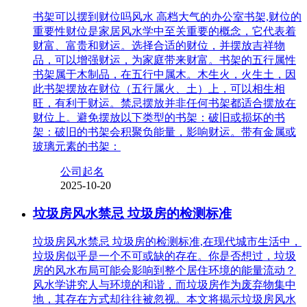
书架可以摆到财位吗风水 高档大气的办公室书架,财位的
重要性财位是家居风水学中至关重要的概念，它代表着
财富、富贵和财运。选择合适的财位，并摆放吉祥物
品，可以增强财运，为家庭带来财富。书架的五行属性
书架属于木制品，在五行中属木。木生火，火生土，因
此书架摆放在财位（五行属火、土）上，可以相生相
旺，有利于财运。禁忌摆放并非任何书架都适合摆放在
财位上。避免摆放以下类型的书架：破旧或损坏的书
架：破旧的书架会积聚负能量，影响财运。带有金属或
玻璃元素的书架：
公司起名
2025-10-20
垃圾房风水禁忌 垃圾房的检测标准
垃圾房风水禁忌 垃圾房的检测标准,在现代城市生活中，
垃圾房似乎是一个不可或缺的存在。你是否想过，垃圾
房的风水布局可能会影响到整个居住环境的能量流动？
风水学讲究人与环境的和谐，而垃圾房作为废弃物集中
地，其存在方式却往往被忽视。本文将揭示垃圾房风水