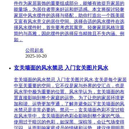
件作为家居装饰的重要组成部分，能够有效提升家居的
能量场，为居住者带来好运和舒适感。本文将探讨轻奢
家居中风水摆件的选择与搭配，助你打造出一个既美观
又富有风水意义的居住空间。选择合适的风水摆件在选
择风水摆件时，首先要考虑其寓意。轻奢家居风格注重
简约与高雅，因此摆件的选择应当精致且不失内涵。例
如，
公司起名
2025-10-20
玄关墙面的风水禁忌 入门玄关图片风水
玄关墙面的风水禁忌 入门玄关图片风水,玄关是每个家居
中至关重要的空间，它不仅是家与外界的交汇点，也是
风水学中极为重要的位置。风水学认为，玄关墙面的布
置直接影响到整个家庭的运势。为了让您的家居环境更
加和谐、运势更加亨通，了解并避免以下玄关墙面的风
水禁忌是非常必要的。禁忌一：玄关墙面色彩不宜过暗
在风水学中，玄关墙面的色彩会影响到整个家的气场。
使用过于暗沉的色彩，如深黑、深棕等，会让气场变得
沉闷，从而影响家庭成员的情绪和运势。建议使用明亮