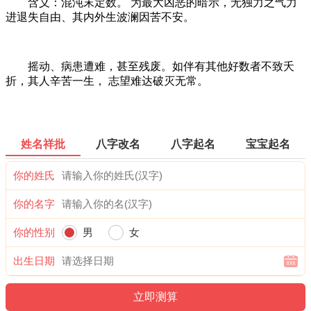
含义：混沌末定数。 为最大凶恶的暗示，无独力之气力
进退失自由、其内外生波澜因苦不安。
摇动、病患遭难，甚至残废。如伴有其他好数者不致夭
折，其人辛苦一生， 志望难达破灭无常。
姓名祥批
八字改名
八字起名
宝宝起名
你的姓氏
你的名字
你的性别
男
女
出生日期