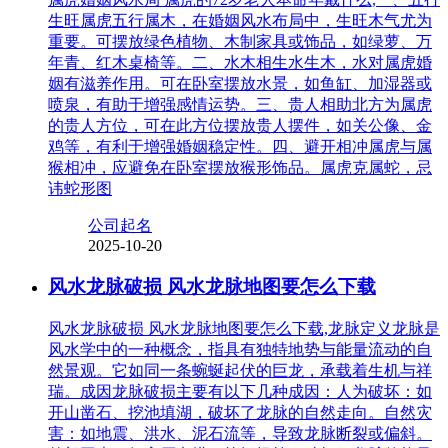
生旺属虎五行属木，在婚姻风水布局中，生旺木气尤为
重要。可摆放绿色植物、木制家具或饰品，如绿萝、万
年青、红木桌椅等。二、水木相生水生木，水对属虎婚
姻有滋养作用。可在卧室摆放水景，如鱼缸、加湿器或
喷泉，有助于增强感情运势。三、贵人相助北方为属虎
的贵人方位，可在此方位摆放贵人摆件，如关公像、金
鸡等，有利于增强婚姻稳定性。四、避开相冲属虎与属
猴相冲，应避免在卧室摆放猴形饰品。属虎克属蛇，忌
讳蛇形图
公司起名
2025-10-20
风水龙脉破损 风水龙脉地图要怎么下载
风水龙脉破损 风水龙脉地图要怎么下载,龙脉定义龙脉是
风水学中的一种概念，指具有独特地势与能量流动的自
然景观。它如同一条蜿蜒起伏的巨龙，承载着生机与祥
瑞。成因龙脉破损主要有以下几种成因：人为破坏：如
开山凿石、挖池填湖，破坏了龙脉的自然走向。自然灾
害：如地震、洪水、泥石流等，导致龙脉断裂或偏斜。