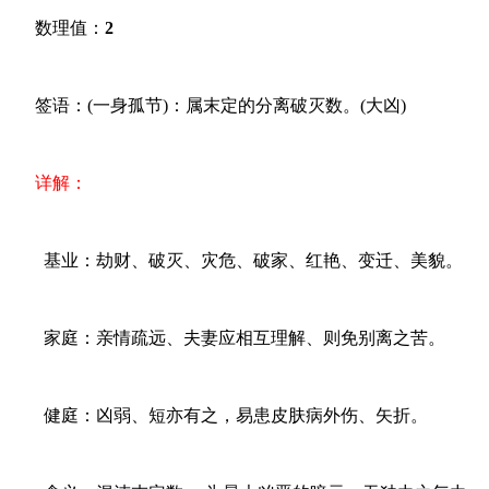
数理值：
2
签语：(一身孤节)：属末定的分离破灭数。(大凶)
详解：
基业：劫财、破灭、灾危、破家、红艳、变迁、美貌。
家庭：亲情疏远、夫妻应相互理解、则免别离之苦。
健庭：凶弱、短亦有之，易患皮肤病外伤、矢折。