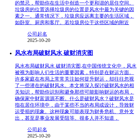
的禁忌，帮助你在生活中创造一个更和谐的居住空间。
垃圾房的位置选择垃圾房的位置是风水中最为关键的因
素之一。通常情况下，垃圾房应远离主要的生活区域，
如卧室、厨房和客厅。若垃圾房位于这些区域的附近
公司起名
2025-10-20
风水布局破财风水 破财消灾图
风水布局破财风水 破财消灾图,在中国传统文化中，风水
被视为影响人们生活的重要因素，特别是在财运方面。
许多家庭在布局上常常关注如何提升财运，却往往忽视
了一些潜在的破财风水。本文将深入探讨破财风水的相
关知识，帮助你识别和避免那些可能影响财运的布局，
确保家中财富源源不断。什么是破财风水？破财风水是
指在居住环境中，由于某些不当的布局或设计，导致财
运受损的现象。这种现象可能表现为财务危机、意外支
出，甚至是事业发展受阻等。很多人并不知道，
公司起名
2025-10-20