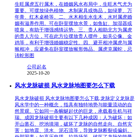
生旺属虎五行属木，在婚姻风水布局中，生旺木气尤为
重要。可摆放绿色植物、木制家具或饰品，如绿萝、万
年青、红木桌椅等。二、水木相生水生木，水对属虎婚
姻有滋养作用。可在卧室摆放水景，如鱼缸、加湿器或
喷泉，有助于增强感情运势。三、贵人相助北方为属虎
的贵人方位，可在此方位摆放贵人摆件，如关公像、金
鸡等，有利于增强婚姻稳定性。四、避开相冲属虎与属
猴相冲，应避免在卧室摆放猴形饰品。属虎克属蛇，忌
讳蛇形图
公司起名
2025-10-20
风水龙脉破损 风水龙脉地图要怎么下载
风水龙脉破损 风水龙脉地图要怎么下载,龙脉定义龙脉是
风水学中的一种概念，指具有独特地势与能量流动的自
然景观。它如同一条蜿蜒起伏的巨龙，承载着生机与祥
瑞。成因龙脉破损主要有以下几种成因：人为破坏：如
开山凿石、挖池填湖，破坏了龙脉的自然走向。自然灾
害：如地震、洪水、泥石流等，导致龙脉断裂或偏斜。
外部因素：如高压电塔、垃圾场等，破坏了龙脉的能量