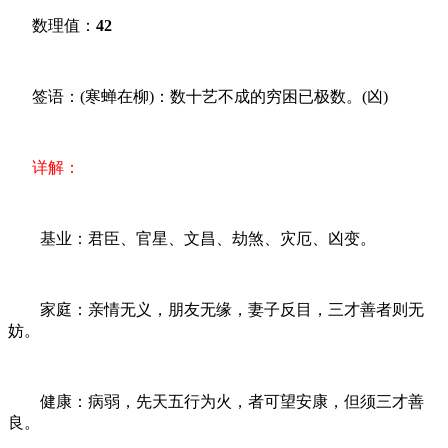
数理值：
42
签语：(寒蝉在柳)：数十艺不成的穷困已极数。(凶)
详解：
基业：君臣、官星、文昌、劫煞、灾厄、凶变。
家庭：亲情无义，朋友无缘，妻子反目，三才善者则无
妨。
健康：病弱，先天五行为火，者可望安康，但须三才善
良。