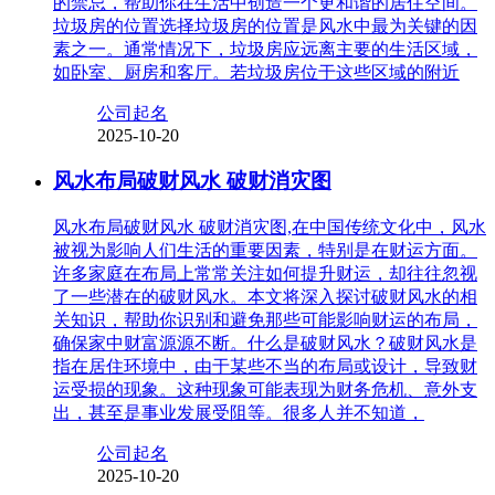
的禁忌，帮助你在生活中创造一个更和谐的居住空间。
垃圾房的位置选择垃圾房的位置是风水中最为关键的因
素之一。通常情况下，垃圾房应远离主要的生活区域，
如卧室、厨房和客厅。若垃圾房位于这些区域的附近
公司起名
2025-10-20
风水布局破财风水 破财消灾图
风水布局破财风水 破财消灾图,在中国传统文化中，风水
被视为影响人们生活的重要因素，特别是在财运方面。
许多家庭在布局上常常关注如何提升财运，却往往忽视
了一些潜在的破财风水。本文将深入探讨破财风水的相
关知识，帮助你识别和避免那些可能影响财运的布局，
确保家中财富源源不断。什么是破财风水？破财风水是
指在居住环境中，由于某些不当的布局或设计，导致财
运受损的现象。这种现象可能表现为财务危机、意外支
出，甚至是事业发展受阻等。很多人并不知道，
公司起名
2025-10-20