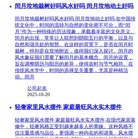
闰月坟地栽树好吗风水好吗 闰月坟地动土好吗
闰月坟地栽树好吗风水好吗 闰月坟地动土好吗,在中国传
统文化中，时间的流转与自然的变化密不可分，而“闰
月”作为一种特殊的历法现象，承载着丰富的文化意义。
闰月的出现，常常让人联想到阴阳五行的平衡，以及与
自然和谐共处的智慧。在这样的背景下，是否在闰月时
栽树，特别是在坟地附近，值得我们深入探讨。闰月的
风水象征我们需要了解闰月的基本概念。闰月的设置，
旨在调整阴历与阳历的差异，使得农时与节气相符。在
传统风水学中，时间的选择至关重要，尤其是种植活
动。闰月
公司起名
2025-10-20
轻奢家里风水摆件 家庭最旺风水实木摆件
轻奢家里风水摆件 家庭最旺风水实木摆件,在现代家居装
修中，轻奢风格正受到越来越多人的青睐。这种风格不
仅注重质感与品位，更强调一种内在的和谐美。风水摆