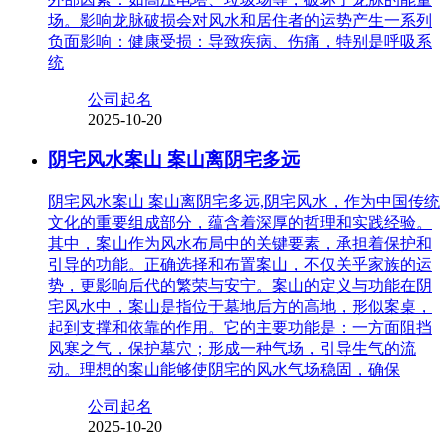
场。影响龙脉破损会对风水和居住者的运势产生一系列
负面影响：健康受损：导致疾病、伤痛，特别是呼吸系
统
公司起名
2025-10-20
阴宅风水案山 案山离阴宅多远
阴宅风水案山 案山离阴宅多远,阴宅风水，作为中国传统
文化的重要组成部分，蕴含着深厚的哲理和实践经验。
其中，案山作为风水布局中的关键要素，承担着保护和
引导的功能。正确选择和布置案山，不仅关乎家族的运
势，更影响后代的繁荣与安宁。案山的定义与功能在阴
宅风水中，案山是指位于墓地后方的高地，形似案桌，
起到支撑和依靠的作用。它的主要功能是：一方面阻挡
风寒之气，保护墓穴；形成一种气场，引导生气的流
动。理想的案山能够使阴宅的风水气场稳固，确保
公司起名
2025-10-20