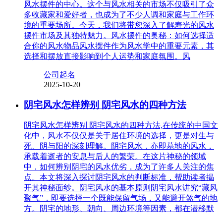
风水摆件的中心。这个与风水相关的市场不仅吸引了众
多收藏家和爱好者，也成为了不少人调和家庭与工作环
境的重要场所。今天，我们将带您深入了解寿光的风水
摆件市场及其独特魅力。风水摆件的奥秘：如何选择适
合你的风水物品风水摆件作为风水学中的重要元素，其
选择和摆放直接影响到个人运势和家庭氛围。风
公司起名
2025-10-20
阴宅风水怎样辨别 阴宅风水的四种方法
阴宅风水怎样辨别 阴宅风水的四种方法,在传统的中国文
化中，风水不仅仅是关于居住环境的选择，更是对生与
死、阴与阳的深刻理解。阴宅风水，亦即墓地的风水，
承载着逝者的安息与后人的繁荣。在这片神秘的领域
中，如何辨别阴宅的风水优劣，成为了许多人关注的焦
点。本文将深入探讨阴宅风水的判断标准，帮助读者揭
开其神秘面纱。阴宅风水的基本原则阴宅风水讲究“藏风
聚气”，即要选择一个既能保留气场，又能避开煞气的地
方。阴宅的地形、朝向、周边环境等因素，都在潜移默