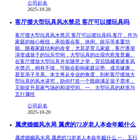
公司起名
2025-10-20
客厅摆大型玩具风水禁忌 客厅可以摆玩具吗
客厅摆大型玩具风水禁忌 客厅可以摆玩具吗,客厅，作为
家庭的核心枢纽，承担着会客、休闲、娱乐等多重功
能。随着家庭结构的改变，尤其是育儿家庭，客厅逐渐
演变成孩子的玩乐空间，大型玩具的出现也愈发普遍。
在客厅摆放大型玩具并非随意之举，背后隐藏着诸多风
水禁忌，稍有不慎，可能会影响家庭运势、成员健康，
甚至亲子关系。本文将从专业的角度，剖析客厅摆放大
型玩具的风水讲究，助你打造一个既能满足孩子需求，
又能提升居家气场的和谐空间。一、大型玩具的材质与
五行属性
公司起名
2025-10-20
属虎婚姻风水局 属虎的72岁老人本命年戴什么
属虎婚姻风水局 属虎的72岁老人本命年戴什么,一、五行