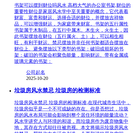
书架可以摆到财位吗风水 高档大气的办公室书架,财位的
重要性财位是家居风水学中至关重要的概念，它代表着
财富、富贵和财运。选择合适的财位，并摆放吉祥物
品，可以增强财运，为家庭带来财富。书架的五行属性
书架属于木制品，在五行中属木。木生火，火生土，因
此书架摆放在财位（五行属火、土）上，可以相生相
旺，有利于财运。禁忌摆放并非任何书架都适合摆放在
财位上。避免摆放以下类型的书架：破旧或损坏的书
架：破旧的书架会积聚负能量，影响财运。带有金属或
玻璃元素的书架：
公司起名
2025-10-20
垃圾房风水禁忌 垃圾房的检测标准
垃圾房风水禁忌 垃圾房的检测标准,在现代城市生活中，
垃圾房似乎是一个不可或缺的存在。你是否想过，垃圾
房的风水布局可能会影响到整个居住环境的能量流动？
风水学讲究人与环境的和谐，而垃圾房作为废弃物集中
地，其存在方式却往往被忽视。本文将揭示垃圾房风水