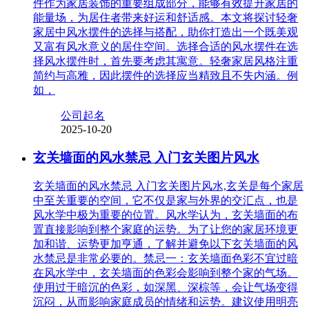
件作为家居装饰的重要组成部分，能够有效提升家居的
能量场，为居住者带来好运和舒适感。本文将探讨轻奢
家居中风水摆件的选择与搭配，助你打造出一个既美观
又富有风水意义的居住空间。选择合适的风水摆件在选
择风水摆件时，首先要考虑其寓意。轻奢家居风格注重
简约与高雅，因此摆件的选择应当精致且不失内涵。例
如，
公司起名
2025-10-20
玄关墙面的风水禁忌 入门玄关图片风水
玄关墙面的风水禁忌 入门玄关图片风水,玄关是每个家居
中至关重要的空间，它不仅是家与外界的交汇点，也是
风水学中极为重要的位置。风水学认为，玄关墙面的布
置直接影响到整个家庭的运势。为了让您的家居环境更
加和谐、运势更加亨通，了解并避免以下玄关墙面的风
水禁忌是非常必要的。禁忌一：玄关墙面色彩不宜过暗
在风水学中，玄关墙面的色彩会影响到整个家的气场。
使用过于暗沉的色彩，如深黑、深棕等，会让气场变得
沉闷，从而影响家庭成员的情绪和运势。建议使用明亮