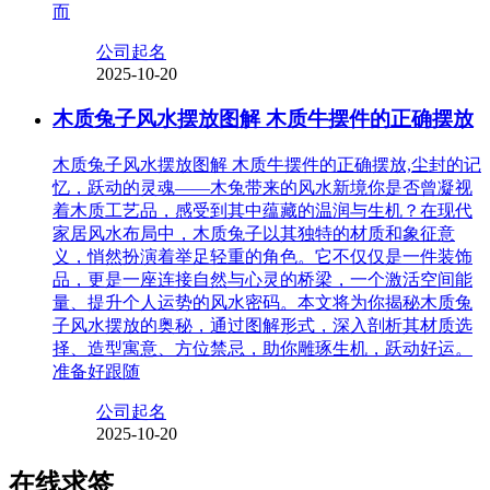
而
公司起名
2025-10-20
木质兔子风水摆放图解 木质牛摆件的正确摆放
木质兔子风水摆放图解 木质牛摆件的正确摆放,尘封的记
忆，跃动的灵魂——木兔带来的风水新境你是否曾凝视
着木质工艺品，感受到其中蕴藏的温润与生机？在现代
家居风水布局中，木质兔子以其独特的材质和象征意
义，悄然扮演着举足轻重的角色。它不仅仅是一件装饰
品，更是一座连接自然与心灵的桥梁，一个激活空间能
量、提升个人运势的风水密码。本文将为你揭秘木质兔
子风水摆放的奥秘，通过图解形式，深入剖析其材质选
择、造型寓意、方位禁忌，助你雕琢生机，跃动好运。
准备好跟随
公司起名
2025-10-20
在线求签