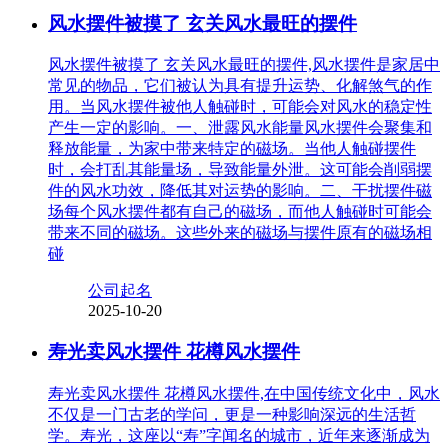
风水摆件被摸了 玄关风水最旺的摆件
风水摆件被摸了 玄关风水最旺的摆件,风水摆件是家居中
常见的物品，它们被认为具有提升运势、化解煞气的作
用。当风水摆件被他人触碰时，可能会对风水的稳定性
产生一定的影响。一、泄露风水能量风水摆件会聚集和
释放能量，为家中带来特定的磁场。当他人触碰摆件
时，会打乱其能量场，导致能量外泄。这可能会削弱摆
件的风水功效，降低其对运势的影响。二、干扰摆件磁
场每个风水摆件都有自己的磁场，而他人触碰时可能会
带来不同的磁场。这些外来的磁场与摆件原有的磁场相
碰
公司起名
2025-10-20
寿光卖风水摆件 花樽风水摆件
寿光卖风水摆件 花樽风水摆件,在中国传统文化中，风水
不仅是一门古老的学问，更是一种影响深远的生活哲
学。寿光，这座以“寿”字闻名的城市，近年来逐渐成为