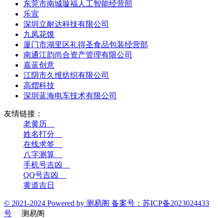
东莞市南城璇福人工智能经营部
乐宣
深圳立耐达科技有限公司
九凤花馍
厦门市湖里区礼得圣食品包装经营部
南通江韵尚合资产管理有限公司
嘉蓝创意
江阴市久维纺织有限公司
高熠科技
深圳蓝海电车技术有限公司
友情链接：
老黄历__
姓名打分__
在线求签__
八字测算__
手机号吉凶__
QQ号吉凶__
黄道吉日
© 2021-2024 Powered by 测易阁 备案号：苏ICP备2023024433
号
测易阁