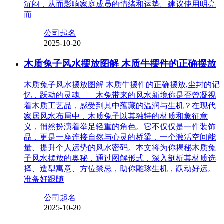
沉闷，从而影响家庭成员的情绪和运势。建议使用明亮
而
公司起名
2025-10-20
木质兔子风水摆放图解 木质牛摆件的正确摆放
木质兔子风水摆放图解 木质牛摆件的正确摆放,尘封的记
忆，跃动的灵魂——木兔带来的风水新境你是否曾凝视
着木质工艺品，感受到其中蕴藏的温润与生机？在现代
家居风水布局中，木质兔子以其独特的材质和象征意
义，悄然扮演着举足轻重的角色。它不仅仅是一件装饰
品，更是一座连接自然与心灵的桥梁，一个激活空间能
量、提升个人运势的风水密码。本文将为你揭秘木质兔
子风水摆放的奥秘，通过图解形式，深入剖析其材质选
择、造型寓意、方位禁忌，助你雕琢生机，跃动好运。
准备好跟随
公司起名
2025-10-20