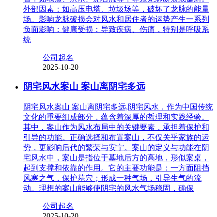
外部因素：如高压电塔、垃圾场等，破坏了龙脉的能量
场。影响龙脉破损会对风水和居住者的运势产生一系列
负面影响：健康受损：导致疾病、伤痛，特别是呼吸系
统
公司起名
2025-10-20
阴宅风水案山 案山离阴宅多远
阴宅风水案山 案山离阴宅多远,阴宅风水，作为中国传统
文化的重要组成部分，蕴含着深厚的哲理和实践经验。
其中，案山作为风水布局中的关键要素，承担着保护和
引导的功能。正确选择和布置案山，不仅关乎家族的运
势，更影响后代的繁荣与安宁。案山的定义与功能在阴
宅风水中，案山是指位于墓地后方的高地，形似案桌，
起到支撑和依靠的作用。它的主要功能是：一方面阻挡
风寒之气，保护墓穴；形成一种气场，引导生气的流
动。理想的案山能够使阴宅的风水气场稳固，确保
公司起名
2025-10-20