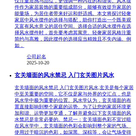
仅注重质感与品位，更强调一种内在的和谐美。风水摆
件作为家居装饰的重要组成部分，能够有效提升家居的
能量场，为居住者带来好运和舒适感。本文将探讨轻奢
家居中风水摆件的选择与搭配，助你打造出一个既美观
又富有风水意义的居住空间。选择合适的风水摆件在选
择风水摆件时，首先要考虑其寓意。轻奢家居风格注重
简约与高雅，因此摆件的选择应当精致且不失内涵。例
如，
公司起名
2025-10-20
玄关墙面的风水禁忌 入门玄关图片风水
玄关墙面的风水禁忌 入门玄关图片风水,玄关是每个家居
中至关重要的空间，它不仅是家与外界的交汇点，也是
风水学中极为重要的位置。风水学认为，玄关墙面的布
置直接影响到整个家庭的运势。为了让您的家居环境更
加和谐、运势更加亨通，了解并避免以下玄关墙面的风
水禁忌是非常必要的。禁忌一：玄关墙面色彩不宜过暗
在风水学中，玄关墙面的色彩会影响到整个家的气场。
使用过于暗沉的色彩，如深黑、深棕等，会让气场变得