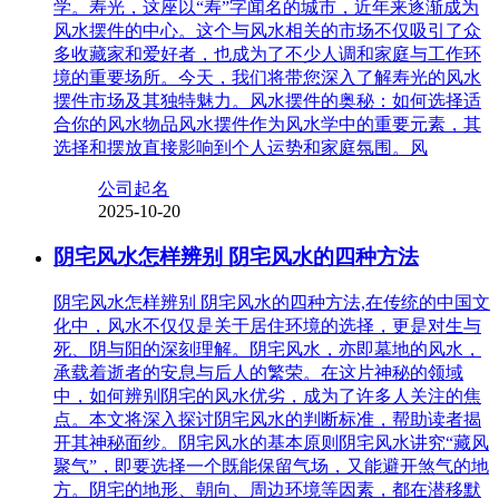
学。寿光，这座以“寿”字闻名的城市，近年来逐渐成为
风水摆件的中心。这个与风水相关的市场不仅吸引了众
多收藏家和爱好者，也成为了不少人调和家庭与工作环
境的重要场所。今天，我们将带您深入了解寿光的风水
摆件市场及其独特魅力。风水摆件的奥秘：如何选择适
合你的风水物品风水摆件作为风水学中的重要元素，其
选择和摆放直接影响到个人运势和家庭氛围。风
公司起名
2025-10-20
阴宅风水怎样辨别 阴宅风水的四种方法
阴宅风水怎样辨别 阴宅风水的四种方法,在传统的中国文
化中，风水不仅仅是关于居住环境的选择，更是对生与
死、阴与阳的深刻理解。阴宅风水，亦即墓地的风水，
承载着逝者的安息与后人的繁荣。在这片神秘的领域
中，如何辨别阴宅的风水优劣，成为了许多人关注的焦
点。本文将深入探讨阴宅风水的判断标准，帮助读者揭
开其神秘面纱。阴宅风水的基本原则阴宅风水讲究“藏风
聚气”，即要选择一个既能保留气场，又能避开煞气的地
方。阴宅的地形、朝向、周边环境等因素，都在潜移默