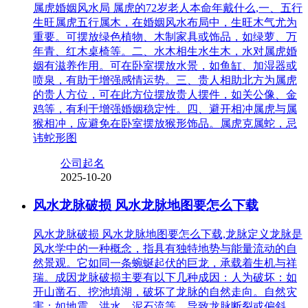
属虎婚姻风水局 属虎的72岁老人本命年戴什么,一、五行
生旺属虎五行属木，在婚姻风水布局中，生旺木气尤为
重要。可摆放绿色植物、木制家具或饰品，如绿萝、万
年青、红木桌椅等。二、水木相生水生木，水对属虎婚
姻有滋养作用。可在卧室摆放水景，如鱼缸、加湿器或
喷泉，有助于增强感情运势。三、贵人相助北方为属虎
的贵人方位，可在此方位摆放贵人摆件，如关公像、金
鸡等，有利于增强婚姻稳定性。四、避开相冲属虎与属
猴相冲，应避免在卧室摆放猴形饰品。属虎克属蛇，忌
讳蛇形图
公司起名
2025-10-20
风水龙脉破损 风水龙脉地图要怎么下载
风水龙脉破损 风水龙脉地图要怎么下载,龙脉定义龙脉是
风水学中的一种概念，指具有独特地势与能量流动的自
然景观。它如同一条蜿蜒起伏的巨龙，承载着生机与祥
瑞。成因龙脉破损主要有以下几种成因：人为破坏：如
开山凿石、挖池填湖，破坏了龙脉的自然走向。自然灾
害：如地震、洪水、泥石流等，导致龙脉断裂或偏斜。