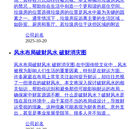
地，其存在方式却往往被忽视。本文将揭示垃圾房风水
的禁忌，帮助你在生活中创造一个更和谐的居住空间。
垃圾房的位置选择垃圾房的位置是风水中最为关键的因
素之一。通常情况下，垃圾房应远离主要的生活区域，
如卧室、厨房和客厅。若垃圾房位于这些区域的附近
公司起名
2025-10-20
风水布局破财风水 破财消灾图
风水布局破财风水 破财消灾图,在中国传统文化中，风水
被视为影响人们生活的重要因素，特别是在财运方面。
许多家庭在布局上常常关注如何提升财运，却往往忽视
了一些潜在的破财风水。本文将深入探讨破财风水的相
关知识，帮助你识别和避免那些可能影响财运的布局，
确保家中财富源源不断。什么是破财风水？破财风水是
指在居住环境中，由于某些不当的布局或设计，导致财
运受损的现象。这种现象可能表现为财务危机、意外支
出，甚至是事业发展受阻等。很多人并不知道，
公司起名