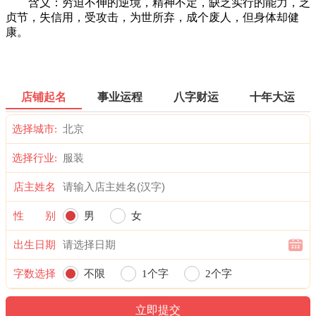
含义：穷迫不伸的逆境，精神不定，缺乏实行的能力，乏
贞节，失信用，受攻击，为世所弃，成个废人，但身体却健
康。
店铺起名
事业运程
八字财运
十年大运
选择城市:
选择行业:
店主姓名
性 别
男
女
出生日期
字数选择
不限
1个字
2个字