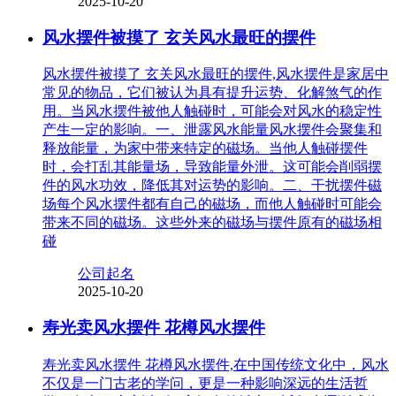
2025-10-20
风水摆件被摸了 玄关风水最旺的摆件
风水摆件被摸了 玄关风水最旺的摆件,风水摆件是家居中
常见的物品，它们被认为具有提升运势、化解煞气的作
用。当风水摆件被他人触碰时，可能会对风水的稳定性
产生一定的影响。一、泄露风水能量风水摆件会聚集和
释放能量，为家中带来特定的磁场。当他人触碰摆件
时，会打乱其能量场，导致能量外泄。这可能会削弱摆
件的风水功效，降低其对运势的影响。二、干扰摆件磁
场每个风水摆件都有自己的磁场，而他人触碰时可能会
带来不同的磁场。这些外来的磁场与摆件原有的磁场相
碰
公司起名
2025-10-20
寿光卖风水摆件 花樽风水摆件
寿光卖风水摆件 花樽风水摆件,在中国传统文化中，风水
不仅是一门古老的学问，更是一种影响深远的生活哲