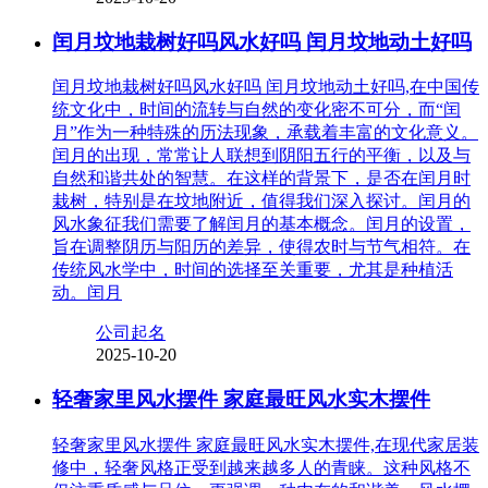
闰月坟地栽树好吗风水好吗 闰月坟地动土好吗
闰月坟地栽树好吗风水好吗 闰月坟地动土好吗,在中国传
统文化中，时间的流转与自然的变化密不可分，而“闰
月”作为一种特殊的历法现象，承载着丰富的文化意义。
闰月的出现，常常让人联想到阴阳五行的平衡，以及与
自然和谐共处的智慧。在这样的背景下，是否在闰月时
栽树，特别是在坟地附近，值得我们深入探讨。闰月的
风水象征我们需要了解闰月的基本概念。闰月的设置，
旨在调整阴历与阳历的差异，使得农时与节气相符。在
传统风水学中，时间的选择至关重要，尤其是种植活
动。闰月
公司起名
2025-10-20
轻奢家里风水摆件 家庭最旺风水实木摆件
轻奢家里风水摆件 家庭最旺风水实木摆件,在现代家居装
修中，轻奢风格正受到越来越多人的青睐。这种风格不