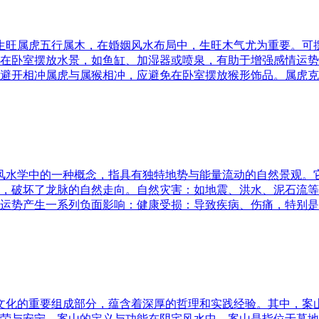
五行生旺属虎五行属木，在婚姻风水布局中，生旺木气尤为重要。
在卧室摆放水景，如鱼缸、加湿器或喷泉，有助于增强感情运势
避开相冲属虎与属猴相冲，应避免在卧室摆放猴形饰品。属虎克
是风水学中的一种概念，指具有独特地势与能量流动的自然景观
，破坏了龙脉的自然走向。自然灾害：如地震、洪水、泥石流等
运势产生一系列负面影响：健康受损：导致疾病、伤痛，特别是
统文化的重要组成部分，蕴含着深厚的哲理和实践经验。其中，
荣与安宁。案山的定义与功能在阴宅风水中，案山是指位于墓地