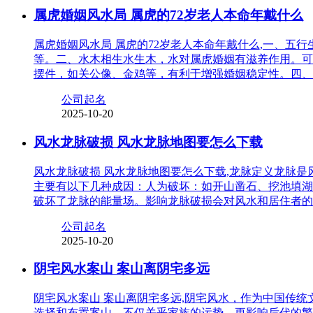
属虎婚姻风水局 属虎的72岁老人本命年戴什么
属虎婚姻风水局 属虎的72岁老人本命年戴什么,一、
等。二、水木相生水生木，水对属虎婚姻有滋养作用。可
摆件，如关公像、金鸡等，有利于增强婚姻稳定性。四、
公司起名
2025-10-20
风水龙脉破损 风水龙脉地图要怎么下载
风水龙脉破损 风水龙脉地图要怎么下载,龙脉定义龙脉
主要有以下几种成因：人为破坏：如开山凿石、挖池填湖
破坏了龙脉的能量场。影响龙脉破损会对风水和居住者的
公司起名
2025-10-20
阴宅风水案山 案山离阴宅多远
阴宅风水案山 案山离阴宅多远,阴宅风水，作为中国传
选择和布置案山，不仅关乎家族的运势，更影响后代的繁