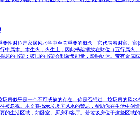
架
的重要性财位是家居风水学中至关重要的概念，它代表着财富、
行中属木。木生火，火生土，因此书架摆放在财位（五行属火、
损坏的书架：破旧的书架会积聚负能量，影响财运。带有金属或
，垃圾房似乎是一个不可或缺的存在。你是否想过，垃圾房的风
往被忽视。本文将揭示垃圾房风水的禁忌，帮助你在生活中创造
要的生活区域，如卧室、厨房和客厅。若垃圾房位于这些区域的