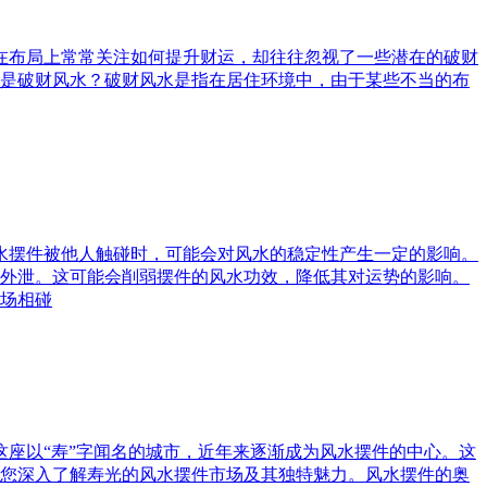
庭在布局上常常关注如何提升财运，却往往忽视了一些潜在的破财
是破财风水？破财风水是指在居住环境中，由于某些不当的布
风水摆件被他人触碰时，可能会对风水的稳定性产生一定的影响。
外泄。这可能会削弱摆件的风水功效，降低其对运势的影响。
场相碰
这座以“寿”字闻名的城市，近年来逐渐成为风水摆件的中心。这
您深入了解寿光的风水摆件市场及其独特魅力。风水摆件的奥