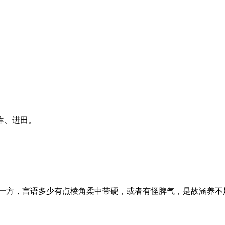
库、进田。
方，言语多少有点棱角柔中带硬，或者有怪脾气，是故涵养不