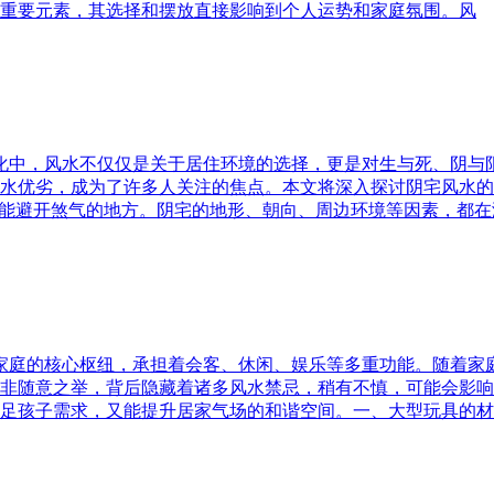
重要元素，其选择和摆放直接影响到个人运势和家庭氛围。风
文化中，风水不仅仅是关于居住环境的选择，更是对生与死、阴
水优劣，成为了许多人关注的焦点。本文将深入探讨阴宅风水的
又能避开煞气的地方。阴宅的地形、朝向、周边环境等因素，都在
为家庭的核心枢纽，承担着会客、休闲、娱乐等多重功能。随着
非随意之举，背后隐藏着诸多风水禁忌，稍有不慎，可能会影响
足孩子需求，又能提升居家气场的和谐空间。一、大型玩具的材