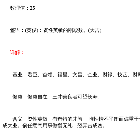
数理值：
25
签语：(英俊)：资性英敏的刚毅数。(大吉)
详解：
基业：君臣、首领、福星、文昌、企业、财禄、技艺、财
健康：健康自在，三才善良者可望长寿。
含义：资性英敏，有奇特的才智， 唯性情不平衡而偏重于一
成大业。倘任意气用事傲慢无礼，恐弄吉成凶。