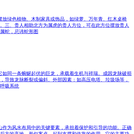
可摆放绿色植物、木制家具或饰品，如绿萝、万年青、红木桌椅
。三、贵人相助北方为属虎的贵人方位，可在此方位摆放贵人
属蛇，忌讳蛇形图
。它如同一条蜿蜒起伏的巨龙，承载着生机与祥瑞。成因龙脉破损
，导致龙脉断裂或偏斜。外部因素：如高压电塔、垃圾场等，
呼吸系统
案山作为风水布局中的关键要素，承担着保护和引导的功能。正确
后方的高地，形似案桌，起到支撑和依靠的作用。它的主要功