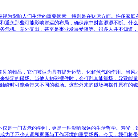
水被视为影响人们生活的重要因素，特别是在财运方面。许多家
和避免那些可能影响财运的布局，确保家中财富源源不断。什么
务危机、意外支出，甚至是事业发展受阻等。很多人并不知道，
中常见的物品，它们被认为具有提升运势、化解煞气的作用。当
来特定的磁场。当他人触碰摆件时，会打乱其能量场，导致能量
触碰时可能会带来不同的磁场。这些外来的磁场与摆件原有的磁
水不仅是一门古老的学问，更是一种影响深远的生活哲学。寿光，
成为了不少人调和家庭与工作环境的重要场所。今天，我们将带