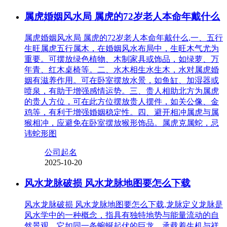
属虎婚姻风水局 属虎的72岁老人本命年戴什么
属虎婚姻风水局 属虎的72岁老人本命年戴什么,一、五行
生旺属虎五行属木，在婚姻风水布局中，生旺木气尤为
重要。可摆放绿色植物、木制家具或饰品，如绿萝、万
年青、红木桌椅等。二、水木相生水生木，水对属虎婚
姻有滋养作用。可在卧室摆放水景，如鱼缸、加湿器或
喷泉，有助于增强感情运势。三、贵人相助北方为属虎
的贵人方位，可在此方位摆放贵人摆件，如关公像、金
鸡等，有利于增强婚姻稳定性。四、避开相冲属虎与属
猴相冲，应避免在卧室摆放猴形饰品。属虎克属蛇，忌
讳蛇形图
公司起名
2025-10-20
风水龙脉破损 风水龙脉地图要怎么下载
风水龙脉破损 风水龙脉地图要怎么下载,龙脉定义龙脉是
风水学中的一种概念，指具有独特地势与能量流动的自
然景观。它如同一条蜿蜒起伏的巨龙，承载着生机与祥