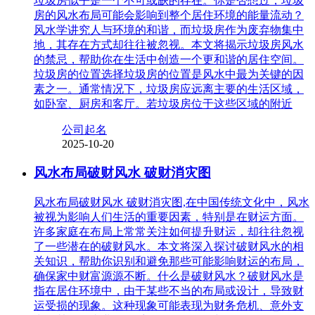
垃圾房似乎是一个不可或缺的存在。你是否想过，垃圾
房的风水布局可能会影响到整个居住环境的能量流动？
风水学讲究人与环境的和谐，而垃圾房作为废弃物集中
地，其存在方式却往往被忽视。本文将揭示垃圾房风水
的禁忌，帮助你在生活中创造一个更和谐的居住空间。
垃圾房的位置选择垃圾房的位置是风水中最为关键的因
素之一。通常情况下，垃圾房应远离主要的生活区域，
如卧室、厨房和客厅。若垃圾房位于这些区域的附近
公司起名
2025-10-20
风水布局破财风水 破财消灾图
风水布局破财风水 破财消灾图,在中国传统文化中，风水
被视为影响人们生活的重要因素，特别是在财运方面。
许多家庭在布局上常常关注如何提升财运，却往往忽视
了一些潜在的破财风水。本文将深入探讨破财风水的相
关知识，帮助你识别和避免那些可能影响财运的布局，
确保家中财富源源不断。什么是破财风水？破财风水是
指在居住环境中，由于某些不当的布局或设计，导致财
运受损的现象。这种现象可能表现为财务危机、意外支