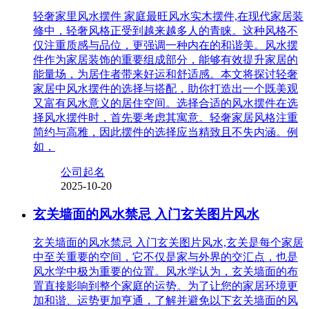
轻奢家里风水摆件 家庭最旺风水实木摆件,在现代家居装
修中，轻奢风格正受到越来越多人的青睐。这种风格不
仅注重质感与品位，更强调一种内在的和谐美。风水摆
件作为家居装饰的重要组成部分，能够有效提升家居的
能量场，为居住者带来好运和舒适感。本文将探讨轻奢
家居中风水摆件的选择与搭配，助你打造出一个既美观
又富有风水意义的居住空间。选择合适的风水摆件在选
择风水摆件时，首先要考虑其寓意。轻奢家居风格注重
简约与高雅，因此摆件的选择应当精致且不失内涵。例
如，
公司起名
2025-10-20
玄关墙面的风水禁忌 入门玄关图片风水
玄关墙面的风水禁忌 入门玄关图片风水,玄关是每个家居
中至关重要的空间，它不仅是家与外界的交汇点，也是
风水学中极为重要的位置。风水学认为，玄关墙面的布
置直接影响到整个家庭的运势。为了让您的家居环境更
加和谐、运势更加亨通，了解并避免以下玄关墙面的风