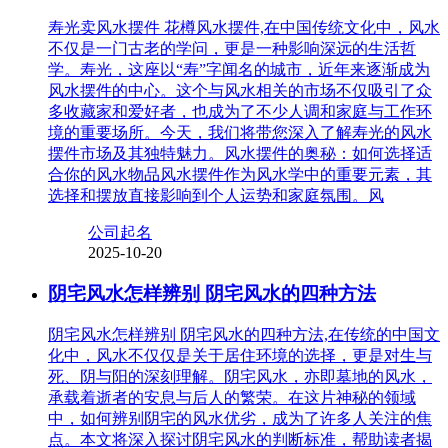
寿光卖风水摆件 花樽风水摆件,在中国传统文化中，风水
不仅是一门古老的学问，更是一种影响深远的生活哲
学。寿光，这座以“寿”字闻名的城市，近年来逐渐成为
风水摆件的中心。这个与风水相关的市场不仅吸引了众
多收藏家和爱好者，也成为了不少人调和家庭与工作环
境的重要场所。今天，我们将带您深入了解寿光的风水
摆件市场及其独特魅力。风水摆件的奥秘：如何选择适
合你的风水物品风水摆件作为风水学中的重要元素，其
选择和摆放直接影响到个人运势和家庭氛围。风
公司起名
2025-10-20
阴宅风水怎样辨别 阴宅风水的四种方法
阴宅风水怎样辨别 阴宅风水的四种方法,在传统的中国文
化中，风水不仅仅是关于居住环境的选择，更是对生与
死、阴与阳的深刻理解。阴宅风水，亦即墓地的风水，
承载着逝者的安息与后人的繁荣。在这片神秘的领域
中，如何辨别阴宅的风水优劣，成为了许多人关注的焦
点。本文将深入探讨阴宅风水的判断标准，帮助读者揭