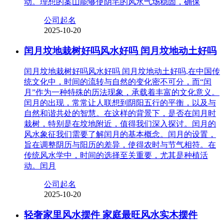
动。理想的案山能够使阴宅的风水气场稳固，确保
公司起名
2025-10-20
闰月坟地栽树好吗风水好吗 闰月坟地动土好吗
闰月坟地栽树好吗风水好吗 闰月坟地动土好吗,在中国传
统文化中，时间的流转与自然的变化密不可分，而“闰
月”作为一种特殊的历法现象，承载着丰富的文化意义。
闰月的出现，常常让人联想到阴阳五行的平衡，以及与
自然和谐共处的智慧。在这样的背景下，是否在闰月时
栽树，特别是在坟地附近，值得我们深入探讨。闰月的
风水象征我们需要了解闰月的基本概念。闰月的设置，
旨在调整阴历与阳历的差异，使得农时与节气相符。在
传统风水学中，时间的选择至关重要，尤其是种植活
动。闰月
公司起名
2025-10-20
轻奢家里风水摆件 家庭最旺风水实木摆件