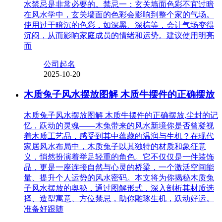
水禁忌是非常必要的。禁忌一：玄关墙面色彩不宜过暗
在风水学中，玄关墙面的色彩会影响到整个家的气场。
使用过于暗沉的色彩，如深黑、深棕等，会让气场变得
沉闷，从而影响家庭成员的情绪和运势。建议使用明亮
而
公司起名
2025-10-20
木质兔子风水摆放图解 木质牛摆件的正确摆放
木质兔子风水摆放图解 木质牛摆件的正确摆放,尘封的记
忆，跃动的灵魂——木兔带来的风水新境你是否曾凝视
着木质工艺品，感受到其中蕴藏的温润与生机？在现代
家居风水布局中，木质兔子以其独特的材质和象征意
义，悄然扮演着举足轻重的角色。它不仅仅是一件装饰
品，更是一座连接自然与心灵的桥梁，一个激活空间能
量、提升个人运势的风水密码。本文将为你揭秘木质兔
子风水摆放的奥秘，通过图解形式，深入剖析其材质选
择、造型寓意、方位禁忌，助你雕琢生机，跃动好运。
准备好跟随