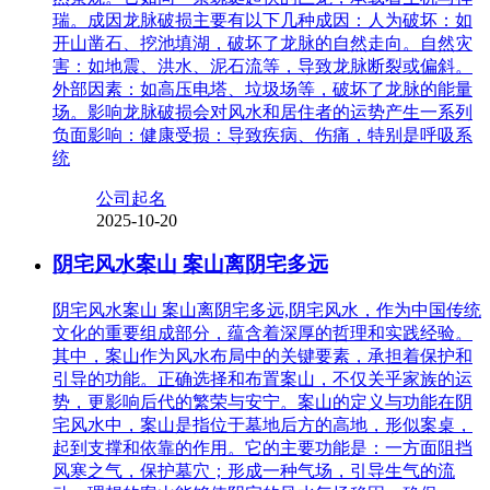
瑞。成因龙脉破损主要有以下几种成因：人为破坏：如
开山凿石、挖池填湖，破坏了龙脉的自然走向。自然灾
害：如地震、洪水、泥石流等，导致龙脉断裂或偏斜。
外部因素：如高压电塔、垃圾场等，破坏了龙脉的能量
场。影响龙脉破损会对风水和居住者的运势产生一系列
负面影响：健康受损：导致疾病、伤痛，特别是呼吸系
统
公司起名
2025-10-20
阴宅风水案山 案山离阴宅多远
阴宅风水案山 案山离阴宅多远,阴宅风水，作为中国传统
文化的重要组成部分，蕴含着深厚的哲理和实践经验。
其中，案山作为风水布局中的关键要素，承担着保护和
引导的功能。正确选择和布置案山，不仅关乎家族的运
势，更影响后代的繁荣与安宁。案山的定义与功能在阴
宅风水中，案山是指位于墓地后方的高地，形似案桌，
起到支撑和依靠的作用。它的主要功能是：一方面阻挡
风寒之气，保护墓穴；形成一种气场，引导生气的流