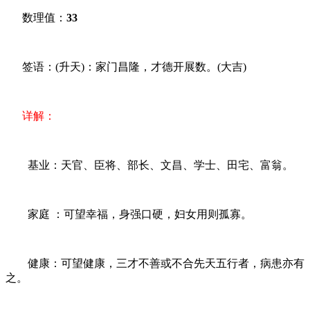
数理值：
33
签语：(升天)：家门昌隆，才德开展数。(大吉)
详解：
基业：天官、臣将、部长、文昌、学士、田宅、富翁。
家庭 ：可望幸福，身强口硬，妇女用则孤寡。
健康：可望健康，三才不善或不合先天五行者，病患亦有
之。