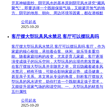
开其神秘面纱。阴宅风水的基本原则阴宅风水讲究“藏风
聚气”，即要选择一个既能保留气场，又能避开煞气的地
方。阴宅的地形、朝向、周边环境等因素，都在潜移默
公司起名
2025-10-20
客厅摆大型玩具风水禁忌 客厅可以摆玩具吗
客厅摆大型玩具风水禁忌 客厅可以摆玩具吗,客厅，作为
家庭的核心枢纽，承担着会客、休闲、娱乐等多重功
能。随着家庭结构的改变，尤其是育儿家庭，客厅逐渐
演变成孩子的玩乐空间，大型玩具的出现也愈发普遍。
在客厅摆放大型玩具并非随意之举，背后隐藏着诸多风
水禁忌，稍有不慎，可能会影响家庭运势、成员健康，
甚至亲子关系。本文将从专业的角度，剖析客厅摆放大
型玩具的风水讲究，助你打造一个既能满足孩子需求，
又能提升居家气场的和谐空间。一、大型玩具的材质与
五行属性
公司起名
2025-10-20