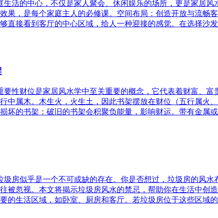
家庭生活的中心，不仅是家人聚会、休闲娱乐的场所，更是家居
效果，是每个家庭主人的必修课。空间布局：创造开放与流畅客
够直接看到客厅的中心区域，给人一种迎接的感觉。在选择沙发
架
的重要性财位是家居风水学中至关重要的概念，它代表着财富、
行中属木。木生火，火生土，因此书架摆放在财位（五行属火、
损坏的书架：破旧的书架会积聚负能量，影响财运。带有金属或
，垃圾房似乎是一个不可或缺的存在。你是否想过，垃圾房的风
往被忽视。本文将揭示垃圾房风水的禁忌，帮助你在生活中创造
要的生活区域，如卧室、厨房和客厅。若垃圾房位于这些区域的