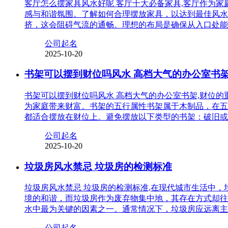
客厅怎么摆家具风水好呢 客厅十大必备家具,客厅作为
感与和谐氛围。了解如何合理摆放家具，以达到最佳风水
挤，这会阻碍气流的通畅。理想的布局是确保从入口处能
公司起名
2025-10-20
书架可以摆到财位吗风水 高档大气的办公室书
书架可以摆到财位吗风水 高档大气的办公室书架,财位
为家庭带来财富。书架的五行属性书架属于木制品，在五
都适合摆放在财位上。避免摆放以下类型的书架：破旧或
公司起名
2025-10-20
垃圾房风水禁忌 垃圾房的检测标准
垃圾房风水禁忌 垃圾房的检测标准,在现代城市生活中
境的和谐，而垃圾房作为废弃物集中地，其存在方式却往
水中最为关键的因素之一。通常情况下，垃圾房应远离主
公司起名