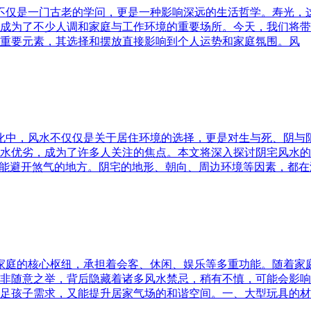
水不仅是一门古老的学问，更是一种影响深远的生活哲学。寿光，
成为了不少人调和家庭与工作环境的重要场所。今天，我们将带
重要元素，其选择和摆放直接影响到个人运势和家庭氛围。风
文化中，风水不仅仅是关于居住环境的选择，更是对生与死、阴
水优劣，成为了许多人关注的焦点。本文将深入探讨阴宅风水的
又能避开煞气的地方。阴宅的地形、朝向、周边环境等因素，都在
为家庭的核心枢纽，承担着会客、休闲、娱乐等多重功能。随着
非随意之举，背后隐藏着诸多风水禁忌，稍有不慎，可能会影响
足孩子需求，又能提升居家气场的和谐空间。一、大型玩具的材