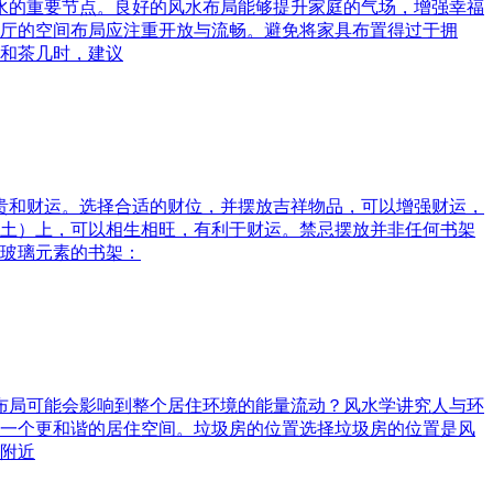
风水的重要节点。良好的风水布局能够提升家庭的气场，增强幸福
厅的空间布局应注重开放与流畅。避免将家具布置得过于拥
和茶几时，建议
富贵和财运。选择合适的财位，并摆放吉祥物品，可以增强财运，
土）上，可以相生相旺，有利于财运。禁忌摆放并非任何书架
玻璃元素的书架：
水布局可能会影响到整个居住环境的能量流动？风水学讲究人与环
一个更和谐的居住空间。垃圾房的位置选择垃圾房的位置是风
附近