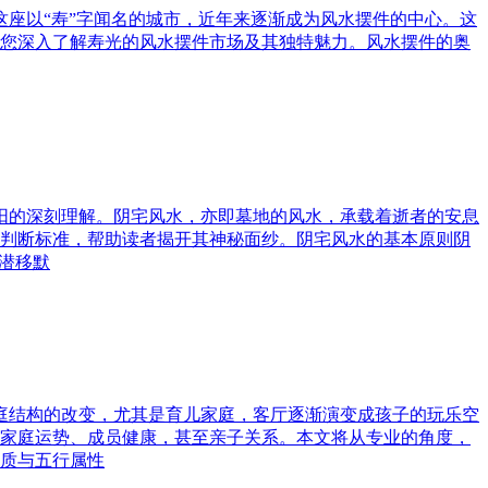
这座以“寿”字闻名的城市，近年来逐渐成为风水摆件的中心。这
您深入了解寿光的风水摆件市场及其独特魅力。风水摆件的奥
与阳的深刻理解。阴宅风水，亦即墓地的风水，承载着逝者的安息
判断标准，帮助读者揭开其神秘面纱。阴宅风水的基本原则阴
潜移默
家庭结构的改变，尤其是育儿家庭，客厅逐渐演变成孩子的玩乐空
家庭运势、成员健康，甚至亲子关系。本文将从专业的角度，
质与五行属性