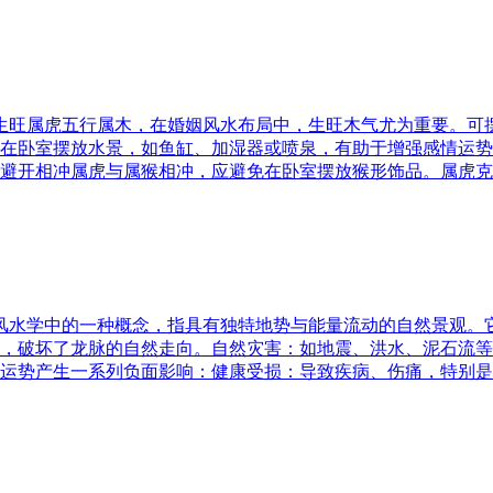
五行生旺属虎五行属木，在婚姻风水布局中，生旺木气尤为重要。
在卧室摆放水景，如鱼缸、加湿器或喷泉，有助于增强感情运势
避开相冲属虎与属猴相冲，应避免在卧室摆放猴形饰品。属虎克
是风水学中的一种概念，指具有独特地势与能量流动的自然景观
，破坏了龙脉的自然走向。自然灾害：如地震、洪水、泥石流等
运势产生一系列负面影响：健康受损：导致疾病、伤痛，特别是