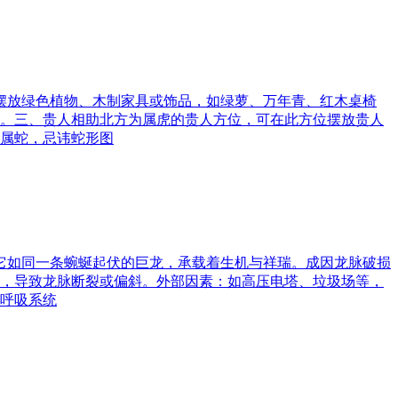
可摆放绿色植物、木制家具或饰品，如绿萝、万年青、红木桌椅
。三、贵人相助北方为属虎的贵人方位，可在此方位摆放贵人
属蛇，忌讳蛇形图
。它如同一条蜿蜒起伏的巨龙，承载着生机与祥瑞。成因龙脉破损
，导致龙脉断裂或偏斜。外部因素：如高压电塔、垃圾场等，
呼吸系统