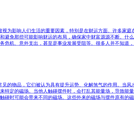
水被视为影响人们生活的重要因素，特别是在财运方面。许多家
和避免那些可能影响财运的布局，确保家中财富源源不断。什么
务危机、意外支出，甚至是事业发展受阻等。很多人并不知道，
中常见的物品，它们被认为具有提升运势、化解煞气的作用。当
来特定的磁场。当他人触碰摆件时，会打乱其能量场，导致能量
触碰时可能会带来不同的磁场。这些外来的磁场与摆件原有的磁