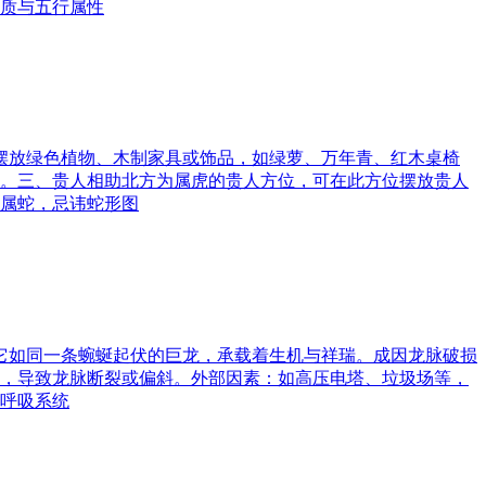
质与五行属性
可摆放绿色植物、木制家具或饰品，如绿萝、万年青、红木桌椅
。三、贵人相助北方为属虎的贵人方位，可在此方位摆放贵人
属蛇，忌讳蛇形图
。它如同一条蜿蜒起伏的巨龙，承载着生机与祥瑞。成因龙脉破损
，导致龙脉断裂或偏斜。外部因素：如高压电塔、垃圾场等，
呼吸系统