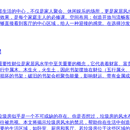
家庭生活的中心，不仅是家人聚会、休闲娱乐的场所，更是家居
效果，是每个家庭主人的必修课。空间布局：创造开放与流畅客
够直接看到客厅的中心区域，给人一种迎接的感觉。在选择沙发
架
的重要性财位是家居风水学中至关重要的概念，它代表着财富、
行中属木。木生火，火生土，因此书架摆放在财位（五行属火、
损坏的书架：破旧的书架会积聚负能量，影响财运。带有金属或
，垃圾房似乎是一个不可或缺的存在。你是否想过，垃圾房的风
往被忽视。本文将揭示垃圾房风水的禁忌，帮助你在生活中创造
要的生活区域，如卧室、厨房和客厅。若垃圾房位于这些区域的