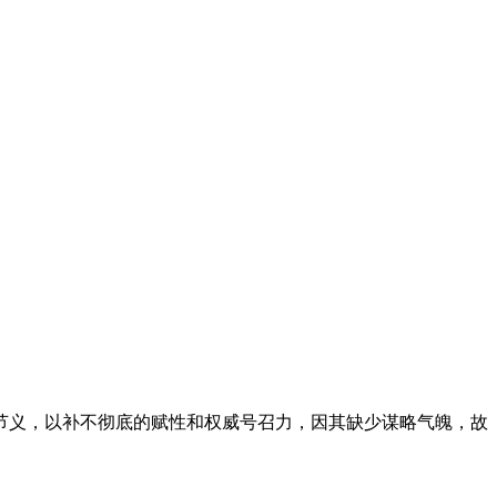
义，以补不彻底的赋性和权威号召力，因其缺少谋略气魄，故