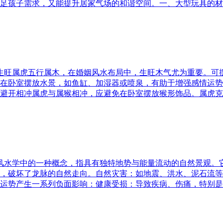
足孩子需求，又能提升居家气场的和谐空间。一、大型玩具的材
五行生旺属虎五行属木，在婚姻风水布局中，生旺木气尤为重要。
在卧室摆放水景，如鱼缸、加湿器或喷泉，有助于增强感情运势
避开相冲属虎与属猴相冲，应避免在卧室摆放猴形饰品。属虎克
是风水学中的一种概念，指具有独特地势与能量流动的自然景观
，破坏了龙脉的自然走向。自然灾害：如地震、洪水、泥石流等
运势产生一系列负面影响：健康受损：导致疾病、伤痛，特别是