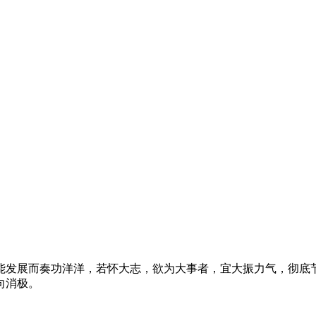
发展而奏功洋洋，若怀大志，欲为大事者，宜大振力气，彻底节
向消极。