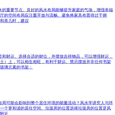
风水的重要节点。良好的风水布局能够提升家庭的气场，增强幸福
厅的空间布局应注重开放与流畅。避免将家具布置得过于拥
和茶几时，建议
富贵和财运。选择合适的财位，并摆放吉祥物品，可以增强财运，
土）上，可以相生相旺，有利于财运。禁忌摆放并非任何书架
玻璃元素的书架：
水布局可能会影响到整个居住环境的能量流动？风水学讲究人与环
一个更和谐的居住空间。垃圾房的位置选择垃圾房的位置是风
附近