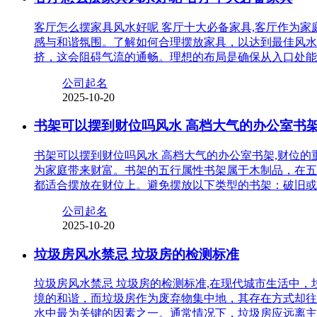
客厅怎么摆家具风水好呢 客厅十大必备家具,客厅作为
感与和谐氛围。了解如何合理摆放家具，以达到最佳风水
挤，这会阻碍气流的通畅。理想的布局是确保从入口处能
公司起名
2025-10-20
书架可以摆到财位吗风水 高档大气的办公室书
书架可以摆到财位吗风水 高档大气的办公室书架,财位
为家庭带来财富。书架的五行属性书架属于木制品，在五
都适合摆放在财位上。避免摆放以下类型的书架：破旧或
公司起名
2025-10-20
垃圾房风水禁忌 垃圾房的检测标准
垃圾房风水禁忌 垃圾房的检测标准,在现代城市生活中
境的和谐，而垃圾房作为废弃物集中地，其存在方式却往
水中最为关键的因素之一。通常情况下，垃圾房应远离主