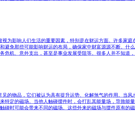
水被视为影响人们生活的重要因素，特别是在财运方面。许多家
和避免那些可能影响财运的布局，确保家中财富源源不断。什么
务危机、意外支出，甚至是事业发展受阻等。很多人并不知道，
中常见的物品，它们被认为具有提升运势、化解煞气的作用。当
来特定的磁场。当他人触碰摆件时，会打乱其能量场，导致能量
触碰时可能会带来不同的磁场。这些外来的磁场与摆件原有的磁