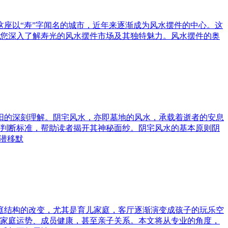
这座以“寿”字闻名的城市，近年来逐渐成为风水摆件的中心。这
您深入了解寿光的风水摆件市场及其独特魅力。风水摆件的奥
与阳的深刻理解。阴宅风水，亦即墓地的风水，承载着逝者的安息
判断标准，帮助读者揭开其神秘面纱。阴宅风水的基本原则阴
潜移默
家庭结构的改变，尤其是育儿家庭，客厅逐渐演变成孩子的玩乐空
家庭运势、成员健康，甚至亲子关系。本文将从专业的角度，