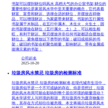
书架可以摆到财位吗风水 高档大气的办公室书架,财位的
重要性财位是家居风水学中至关重要的概念，它代表着
财富、富贵和财运。选择合适的财位，并摆放吉祥物
品，可以增强财运，为家庭带来财富。书架的五行属性
书架属于木制品，在五行中属木。木生火，火生土，因
此书架摆放在财位（五行属火、土）上，可以相生相
旺，有利于财运。禁忌摆放并非任何书架都适合摆放在
财位上。避免摆放以下类型的书架：破旧或损坏的书
架：破旧的书架会积聚负能量，影响财运。带有金属或
玻璃元素的书架：
公司起名
2025-10-20
垃圾房风水禁忌 垃圾房的检测标准
垃圾房风水禁忌 垃圾房的检测标准,在现代城市生活中，
垃圾房似乎是一个不可或缺的存在。你是否想过，垃圾
房的风水布局可能会影响到整个居住环境的能量流动？
风水学讲究人与环境的和谐，而垃圾房作为废弃物集中
地，其存在方式却往往被忽视。本文将揭示垃圾房风水