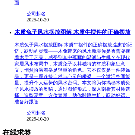
而
公司起名
2025-10-20
木质兔子风水摆放图解 木质牛摆件的正确摆放
木质兔子风水摆放图解 木质牛摆件的正确摆放,尘封的记
忆，跃动的灵魂——木兔带来的风水新境你是否曾凝视
着木质工艺品，感受到其中蕴藏的温润与生机？在现代
家居风水布局中，木质兔子以其独特的材质和象征意
义，悄然扮演着举足轻重的角色。它不仅仅是一件装饰
品，更是一座连接自然与心灵的桥梁，一个激活空间能
量、提升个人运势的风水密码。本文将为你揭秘木质兔
子风水摆放的奥秘，通过图解形式，深入剖析其材质选
择、造型寓意、方位禁忌，助你雕琢生机，跃动好运。
准备好跟随
公司起名
2025-10-20
在线求签