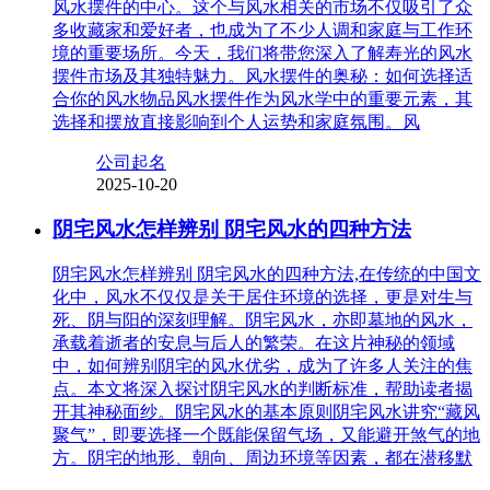
风水摆件的中心。这个与风水相关的市场不仅吸引了众
多收藏家和爱好者，也成为了不少人调和家庭与工作环
境的重要场所。今天，我们将带您深入了解寿光的风水
摆件市场及其独特魅力。风水摆件的奥秘：如何选择适
合你的风水物品风水摆件作为风水学中的重要元素，其
选择和摆放直接影响到个人运势和家庭氛围。风
公司起名
2025-10-20
阴宅风水怎样辨别 阴宅风水的四种方法
阴宅风水怎样辨别 阴宅风水的四种方法,在传统的中国文
化中，风水不仅仅是关于居住环境的选择，更是对生与
死、阴与阳的深刻理解。阴宅风水，亦即墓地的风水，
承载着逝者的安息与后人的繁荣。在这片神秘的领域
中，如何辨别阴宅的风水优劣，成为了许多人关注的焦
点。本文将深入探讨阴宅风水的判断标准，帮助读者揭
开其神秘面纱。阴宅风水的基本原则阴宅风水讲究“藏风
聚气”，即要选择一个既能保留气场，又能避开煞气的地
方。阴宅的地形、朝向、周边环境等因素，都在潜移默