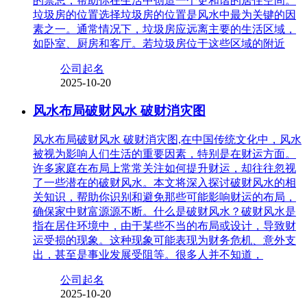
的禁忌，帮助你在生活中创造一个更和谐的居住空间。
垃圾房的位置选择垃圾房的位置是风水中最为关键的因
素之一。通常情况下，垃圾房应远离主要的生活区域，
如卧室、厨房和客厅。若垃圾房位于这些区域的附近
公司起名
2025-10-20
风水布局破财风水 破财消灾图
风水布局破财风水 破财消灾图,在中国传统文化中，风水
被视为影响人们生活的重要因素，特别是在财运方面。
许多家庭在布局上常常关注如何提升财运，却往往忽视
了一些潜在的破财风水。本文将深入探讨破财风水的相
关知识，帮助你识别和避免那些可能影响财运的布局，
确保家中财富源源不断。什么是破财风水？破财风水是
指在居住环境中，由于某些不当的布局或设计，导致财
运受损的现象。这种现象可能表现为财务危机、意外支
出，甚至是事业发展受阻等。很多人并不知道，
公司起名
2025-10-20