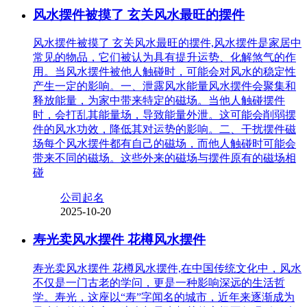
风水摆件被摸了 玄关风水最旺的摆件
风水摆件被摸了 玄关风水最旺的摆件,风水摆件是家居中
常见的物品，它们被认为具有提升运势、化解煞气的作
用。当风水摆件被他人触碰时，可能会对风水的稳定性
产生一定的影响。一、泄露风水能量风水摆件会聚集和
释放能量，为家中带来特定的磁场。当他人触碰摆件
时，会打乱其能量场，导致能量外泄。这可能会削弱摆
件的风水功效，降低其对运势的影响。二、干扰摆件磁
场每个风水摆件都有自己的磁场，而他人触碰时可能会
带来不同的磁场。这些外来的磁场与摆件原有的磁场相
碰
公司起名
2025-10-20
寿光卖风水摆件 花樽风水摆件
寿光卖风水摆件 花樽风水摆件,在中国传统文化中，风水
不仅是一门古老的学问，更是一种影响深远的生活哲
学。寿光，这座以“寿”字闻名的城市，近年来逐渐成为