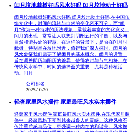
闰月坟地栽树好吗风水好吗 闰月坟地动土好吗
闰月坟地栽树好吗风水好吗 闰月坟地动土好吗,在中国传
统文化中，时间的流转与自然的变化密不可分，而“闰
月”作为一种特殊的历法现象，承载着丰富的文化意义。
闰月的出现，常常让人联想到阴阳五行的平衡，以及与
自然和谐共处的智慧。在这样的背景下，是否在闰月时
栽树，特别是在坟地附近，值得我们深入探讨。闰月的
风水象征我们需要了解闰月的基本概念。闰月的设置，
旨在调整阴历与阳历的差异，使得农时与节气相符。在
传统风水学中，时间的选择至关重要，尤其是种植活
动。闰月
公司起名
2025-10-20
轻奢家里风水摆件 家庭最旺风水实木摆件
轻奢家里风水摆件 家庭最旺风水实木摆件,在现代家居装
修中，轻奢风格正受到越来越多人的青睐。这种风格不
仅注重质感与品位，更强调一种内在的和谐美。风水摆