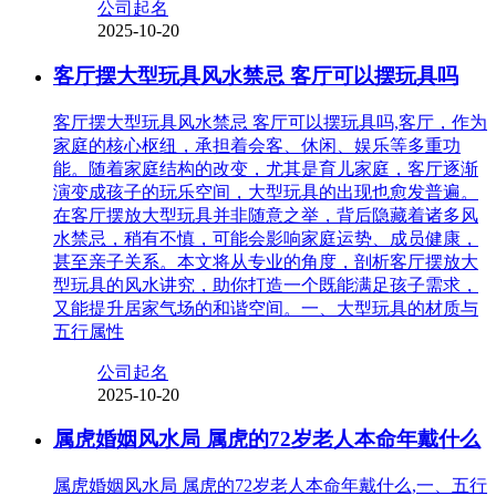
公司起名
2025-10-20
客厅摆大型玩具风水禁忌 客厅可以摆玩具吗
客厅摆大型玩具风水禁忌 客厅可以摆玩具吗,客厅，作为
家庭的核心枢纽，承担着会客、休闲、娱乐等多重功
能。随着家庭结构的改变，尤其是育儿家庭，客厅逐渐
演变成孩子的玩乐空间，大型玩具的出现也愈发普遍。
在客厅摆放大型玩具并非随意之举，背后隐藏着诸多风
水禁忌，稍有不慎，可能会影响家庭运势、成员健康，
甚至亲子关系。本文将从专业的角度，剖析客厅摆放大
型玩具的风水讲究，助你打造一个既能满足孩子需求，
又能提升居家气场的和谐空间。一、大型玩具的材质与
五行属性
公司起名
2025-10-20
属虎婚姻风水局 属虎的72岁老人本命年戴什么
属虎婚姻风水局 属虎的72岁老人本命年戴什么,一、五行