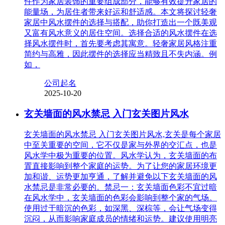
件作为家居装饰的重要组成部分，能够有效提升家居的
能量场，为居住者带来好运和舒适感。本文将探讨轻奢
家居中风水摆件的选择与搭配，助你打造出一个既美观
又富有风水意义的居住空间。选择合适的风水摆件在选
择风水摆件时，首先要考虑其寓意。轻奢家居风格注重
简约与高雅，因此摆件的选择应当精致且不失内涵。例
如，
公司起名
2025-10-20
玄关墙面的风水禁忌 入门玄关图片风水
玄关墙面的风水禁忌 入门玄关图片风水,玄关是每个家居
中至关重要的空间，它不仅是家与外界的交汇点，也是
风水学中极为重要的位置。风水学认为，玄关墙面的布
置直接影响到整个家庭的运势。为了让您的家居环境更
加和谐、运势更加亨通，了解并避免以下玄关墙面的风
水禁忌是非常必要的。禁忌一：玄关墙面色彩不宜过暗
在风水学中，玄关墙面的色彩会影响到整个家的气场。
使用过于暗沉的色彩，如深黑、深棕等，会让气场变得
沉闷，从而影响家庭成员的情绪和运势。建议使用明亮