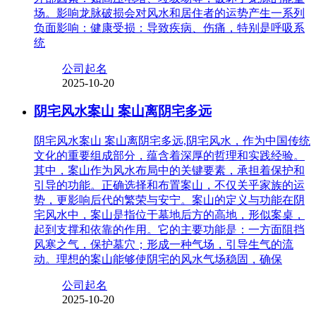
场。影响龙脉破损会对风水和居住者的运势产生一系列
负面影响：健康受损：导致疾病、伤痛，特别是呼吸系
统
公司起名
2025-10-20
阴宅风水案山 案山离阴宅多远
阴宅风水案山 案山离阴宅多远,阴宅风水，作为中国传统
文化的重要组成部分，蕴含着深厚的哲理和实践经验。
其中，案山作为风水布局中的关键要素，承担着保护和
引导的功能。正确选择和布置案山，不仅关乎家族的运
势，更影响后代的繁荣与安宁。案山的定义与功能在阴
宅风水中，案山是指位于墓地后方的高地，形似案桌，
起到支撑和依靠的作用。它的主要功能是：一方面阻挡
风寒之气，保护墓穴；形成一种气场，引导生气的流
动。理想的案山能够使阴宅的风水气场稳固，确保
公司起名
2025-10-20