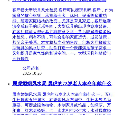
客厅摆大型玩具风水禁忌 客厅可以摆玩具吗,客厅，作为
家庭的核心枢纽，承担着会客、休闲、娱乐等多重功
能。随着家庭结构的改变，尤其是育儿家庭，客厅逐渐
演变成孩子的玩乐空间，大型玩具的出现也愈发普遍。
在客厅摆放大型玩具并非随意之举，背后隐藏着诸多风
水禁忌，稍有不慎，可能会影响家庭运势、成员健康，
甚至亲子关系。本文将从专业的角度，剖析客厅摆放大
型玩具的风水讲究，助你打造一个既能满足孩子需求，
又能提升居家气场的和谐空间。一、大型玩具的材质与
五行属性
公司起名
2025-10-20
属虎婚姻风水局 属虎的72岁老人本命年戴什么
属虎婚姻风水局 属虎的72岁老人本命年戴什么,一、五行
生旺属虎五行属木，在婚姻风水布局中，生旺木气尤为
重要。可摆放绿色植物、木制家具或饰品，如绿萝、万
年青、红木桌椅等。二、水木相生水生木，水对属虎婚