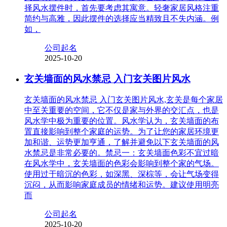
择风水摆件时，首先要考虑其寓意。轻奢家居风格注重
简约与高雅，因此摆件的选择应当精致且不失内涵。例
如，
公司起名
2025-10-20
玄关墙面的风水禁忌 入门玄关图片风水
玄关墙面的风水禁忌 入门玄关图片风水,玄关是每个家居
中至关重要的空间，它不仅是家与外界的交汇点，也是
风水学中极为重要的位置。风水学认为，玄关墙面的布
置直接影响到整个家庭的运势。为了让您的家居环境更
加和谐、运势更加亨通，了解并避免以下玄关墙面的风
水禁忌是非常必要的。禁忌一：玄关墙面色彩不宜过暗
在风水学中，玄关墙面的色彩会影响到整个家的气场。
使用过于暗沉的色彩，如深黑、深棕等，会让气场变得
沉闷，从而影响家庭成员的情绪和运势。建议使用明亮
而
公司起名
2025-10-20