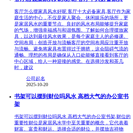
客厅怎么摆家具风水好呢 客厅十大必备家具,客厅作为家
庭生活的中心，不仅是家人聚会、休闲娱乐的场所，更
是家居风水的重要节点。良好的风水布局能够提升家庭
的气场，增强幸福感与和谐氛围。了解如何合理摆放家
具，以达到最佳风水效果，是每个家庭主人的必修课。
空间布局：创造开放与流畅客厅的空间布局应注重开放
与流畅。避免将家具布置得过于拥挤，这会阻碍气流的
通畅。理想的布局是确保从入口处能够直接看到客厅的
中心区域，给人一种迎接的感觉。在选择沙发和茶几
时，建议
公司起名
2025-10-20
书架可以摆到财位吗风水 高档大气的办公室书
架
书架可以摆到财位吗风水 高档大气的办公室书架,财位的
重要性财位是家居风水学中至关重要的概念，它代表着
财富、富贵和财运。选择合适的财位，并摆放吉祥物