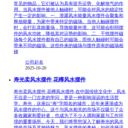
常见的物品，它们被认为具有提升运势、化解煞气的作
用。当风水摆件被他人触碰时，可能会对风水的稳定性
产生一定的影响。一、泄露风水能量风水摆件会聚集和
释放能量，为家中带来特定的磁场。当他人触碰摆件
时，会打乱其能量场，导致能量外泄。这可能会削弱摆
件的风水功效，降低其对运势的影响。二、干扰摆件磁
场每个风水摆件都有自己的磁场，而他人触碰时可能会
带来不同的磁场。这些外来的磁场与摆件原有的磁场相
碰
公司起名
2025-10-20
寿光卖风水摆件 花樽风水摆件
寿光卖风水摆件 花樽风水摆件,在中国传统文化中，风水
不仅是一门古老的学问，更是一种影响深远的生活哲
学。寿光，这座以“寿”字闻名的城市，近年来逐渐成为
风水摆件的中心。这个与风水相关的市场不仅吸引了众
多收藏家和爱好者，也成为了不少人调和家庭与工作环
境的重要场所。今天，我们将带您深入了解寿光的风水
摆件市场及其独特魅力。风水摆件的奥秘：如何选择适