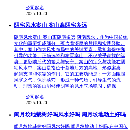
公司起名
2025-10-20
阴宅风水案山 案山离阴宅多远
阴宅风水案山 案山离阴宅多远,阴宅风水，作为中国传统
文化的重要组成部分，蕴含着深厚的哲理和实践经验。
其中，案山作为风水布局中的关键要素，承担着保护和
引导的功能。正确选择和布置案山，不仅关乎家族的运
势，更影响后代的繁荣与安宁。案山的定义与功能在阴
宅风水中，案山是指位于墓地后方的高地，形似案桌，
起到支撑和依靠的作用。它的主要功能是：一方面阻挡
风寒之气，保护墓穴；形成一种气场，引导生气的流
动。理想的案山能够使阴宅的风水气场稳固，确保
公司起名
2025-10-20
闰月坟地栽树好吗风水好吗 闰月坟地动土好吗
闰月坟地栽树好吗风水好吗 闰月坟地动土好吗,在中国传