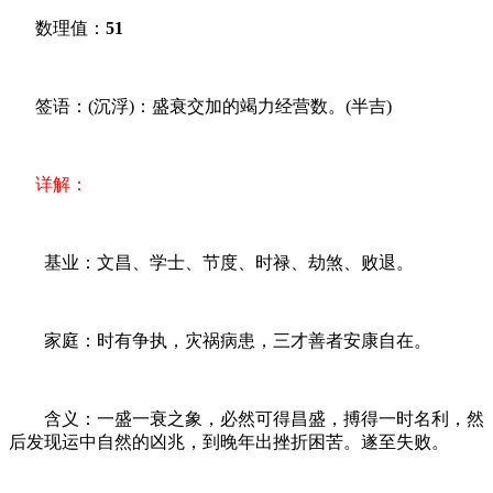
数理值：
51
签语：(沉浮)：盛衰交加的竭力经营数。(半吉)
详解：
基业：文昌、学士、节度、时禄、劫煞、败退。
家庭：时有争执，灾祸病患，三才善者安康自在。
含义：一盛一衰之象，必然可得昌盛，搏得一时名利，然
后发现运中自然的凶兆，到晚年出挫折困苦。遂至失败。