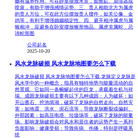
姻有滋养作用。可在卧室摆放水景，如鱼缸、加湿器或
喷泉，有助于增强感情运势。三、贵人相助北方为属虎
的贵人方位，可在此方位摆放贵人摆件，如关公像、金
鸡等，有利于增强婚姻稳定性。四、避开相冲属虎与属
猴相冲，应避免在卧室摆放猴形饰品。属虎克属蛇，忌
讳蛇形图
公司起名
2025-10-20
风水龙脉破损 风水龙脉地图要怎么下载
风水龙脉破损 风水龙脉地图要怎么下载,龙脉定义龙脉是
风水学中的一种概念，指具有独特地势与能量流动的自
然景观。它如同一条蜿蜒起伏的巨龙，承载着生机与祥
瑞。成因龙脉破损主要有以下几种成因：人为破坏：如
开山凿石、挖池填湖，破坏了龙脉的自然走向。自然灾
害：如地震、洪水、泥石流等，导致龙脉断裂或偏斜。
外部因素：如高压电塔、垃圾场等，破坏了龙脉的能量
场。影响龙脉破损会对风水和居住者的运势产生一系列
负面影响：健康受损：导致疾病、伤痛，特别是呼吸系
统