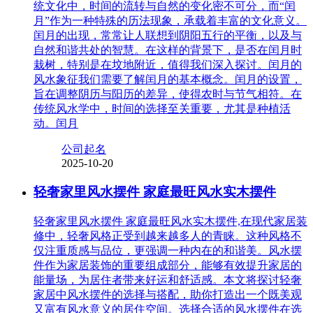
统文化中，时间的流转与自然的变化密不可分，而“闰
月”作为一种特殊的历法现象，承载着丰富的文化意义。
闰月的出现，常常让人联想到阴阳五行的平衡，以及与
自然和谐共处的智慧。在这样的背景下，是否在闰月时
栽树，特别是在坟地附近，值得我们深入探讨。闰月的
风水象征我们需要了解闰月的基本概念。闰月的设置，
旨在调整阴历与阳历的差异，使得农时与节气相符。在
传统风水学中，时间的选择至关重要，尤其是种植活
动。闰月
公司起名
2025-10-20
轻奢家里风水摆件 家庭最旺风水实木摆件
轻奢家里风水摆件 家庭最旺风水实木摆件,在现代家居装
修中，轻奢风格正受到越来越多人的青睐。这种风格不
仅注重质感与品位，更强调一种内在的和谐美。风水摆
件作为家居装饰的重要组成部分，能够有效提升家居的
能量场，为居住者带来好运和舒适感。本文将探讨轻奢
家居中风水摆件的选择与搭配，助你打造出一个既美观
又富有风水意义的居住空间。选择合适的风水摆件在选