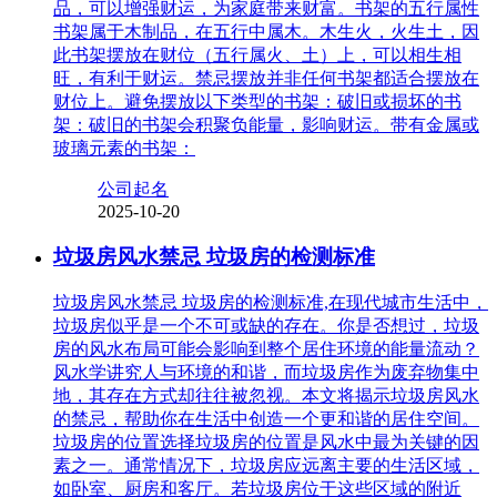
品，可以增强财运，为家庭带来财富。书架的五行属性
书架属于木制品，在五行中属木。木生火，火生土，因
此书架摆放在财位（五行属火、土）上，可以相生相
旺，有利于财运。禁忌摆放并非任何书架都适合摆放在
财位上。避免摆放以下类型的书架：破旧或损坏的书
架：破旧的书架会积聚负能量，影响财运。带有金属或
玻璃元素的书架：
公司起名
2025-10-20
垃圾房风水禁忌 垃圾房的检测标准
垃圾房风水禁忌 垃圾房的检测标准,在现代城市生活中，
垃圾房似乎是一个不可或缺的存在。你是否想过，垃圾
房的风水布局可能会影响到整个居住环境的能量流动？
风水学讲究人与环境的和谐，而垃圾房作为废弃物集中
地，其存在方式却往往被忽视。本文将揭示垃圾房风水
的禁忌，帮助你在生活中创造一个更和谐的居住空间。
垃圾房的位置选择垃圾房的位置是风水中最为关键的因
素之一。通常情况下，垃圾房应远离主要的生活区域，
如卧室、厨房和客厅。若垃圾房位于这些区域的附近