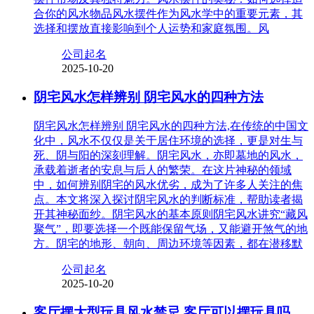
合你的风水物品风水摆件作为风水学中的重要元素，其
选择和摆放直接影响到个人运势和家庭氛围。风
公司起名
2025-10-20
阴宅风水怎样辨别 阴宅风水的四种方法
阴宅风水怎样辨别 阴宅风水的四种方法,在传统的中国文
化中，风水不仅仅是关于居住环境的选择，更是对生与
死、阴与阳的深刻理解。阴宅风水，亦即墓地的风水，
承载着逝者的安息与后人的繁荣。在这片神秘的领域
中，如何辨别阴宅的风水优劣，成为了许多人关注的焦
点。本文将深入探讨阴宅风水的判断标准，帮助读者揭
开其神秘面纱。阴宅风水的基本原则阴宅风水讲究“藏风
聚气”，即要选择一个既能保留气场，又能避开煞气的地
方。阴宅的地形、朝向、周边环境等因素，都在潜移默
公司起名
2025-10-20
客厅摆大型玩具风水禁忌 客厅可以摆玩具吗