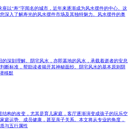
这座以“寿”字闻名的城市，近年来逐渐成为风水摆件的中心。这
您深入了解寿光的风水摆件市场及其独特魅力。风水摆件的奥
与阳的深刻理解。阴宅风水，亦即墓地的风水，承载着逝者的安息
判断标准，帮助读者揭开其神秘面纱。阴宅风水的基本原则阴
潜移默
家庭结构的改变，尤其是育儿家庭，客厅逐渐演变成孩子的玩乐空
家庭运势、成员健康，甚至亲子关系。本文将从专业的角度，
质与五行属性