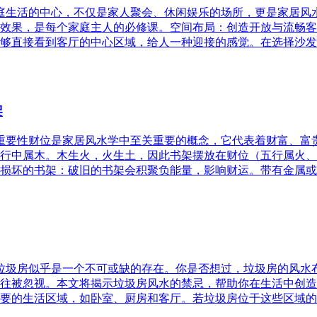
家庭生活的中心，不仅是家人聚会、休闲娱乐的场所，更是家居
效果，是每个家庭主人的必修课。空间布局：创造开放与流畅客
够直接看到客厅的中心区域，给人一种迎接的感觉。在选择沙发
架
的重要性财位是家居风水学中至关重要的概念，它代表着财富、
行中属木。木生火，火生土，因此书架摆放在财位（五行属火、
损坏的书架：破旧的书架会积聚负能量，影响财运。带有金属或
，垃圾房似乎是一个不可或缺的存在。你是否想过，垃圾房的风
往被忽视。本文将揭示垃圾房风水的禁忌，帮助你在生活中创造
要的生活区域，如卧室、厨房和客厅。若垃圾房位于这些区域的