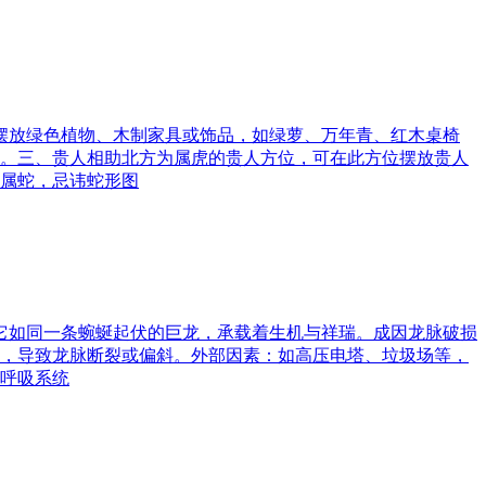
可摆放绿色植物、木制家具或饰品，如绿萝、万年青、红木桌椅
。三、贵人相助北方为属虎的贵人方位，可在此方位摆放贵人
属蛇，忌讳蛇形图
。它如同一条蜿蜒起伏的巨龙，承载着生机与祥瑞。成因龙脉破损
，导致龙脉断裂或偏斜。外部因素：如高压电塔、垃圾场等，
呼吸系统