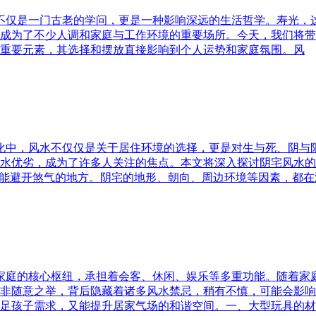
水不仅是一门古老的学问，更是一种影响深远的生活哲学。寿光，
成为了不少人调和家庭与工作环境的重要场所。今天，我们将带
重要元素，其选择和摆放直接影响到个人运势和家庭氛围。风
文化中，风水不仅仅是关于居住环境的选择，更是对生与死、阴
水优劣，成为了许多人关注的焦点。本文将深入探讨阴宅风水的
又能避开煞气的地方。阴宅的地形、朝向、周边环境等因素，都在
为家庭的核心枢纽，承担着会客、休闲、娱乐等多重功能。随着
非随意之举，背后隐藏着诸多风水禁忌，稍有不慎，可能会影响
足孩子需求，又能提升居家气场的和谐空间。一、大型玩具的材