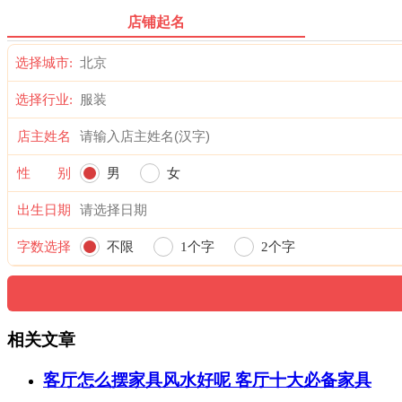
店铺起名
选择城市:
选择行业:
店主姓名
性 别
男
女
出生日期
字数选择
不限
1个字
2个字
相关文章
客厅怎么摆家具风水好呢 客厅十大必备家具