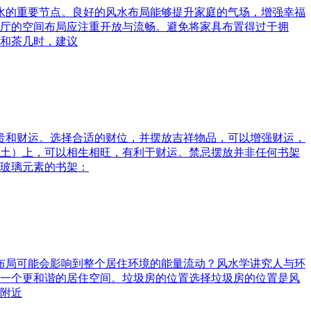
风水的重要节点。良好的风水布局能够提升家庭的气场，增强幸福
厅的空间布局应注重开放与流畅。避免将家具布置得过于拥
和茶几时，建议
富贵和财运。选择合适的财位，并摆放吉祥物品，可以增强财运，
土）上，可以相生相旺，有利于财运。禁忌摆放并非任何书架
玻璃元素的书架：
水布局可能会影响到整个居住环境的能量流动？风水学讲究人与环
一个更和谐的居住空间。垃圾房的位置选择垃圾房的位置是风
附近