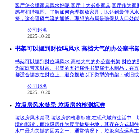
客厅怎么摆家具风水好呢 客厅十大必备家具,客厅作为
感与和谐氛围。了解如何合理摆放家具，以达到最佳风水
挤，这会阻碍气流的通畅。理想的布局是确保从入口处能
公司起名
2025-10-20
书架可以摆到财位吗风水 高档大气的办公室书
书架可以摆到财位吗风水 高档大气的办公室书架,财位
为家庭带来财富。书架的五行属性书架属于木制品，在五
都适合摆放在财位上。避免摆放以下类型的书架：破旧或
公司起名
2025-10-20
垃圾房风水禁忌 垃圾房的检测标准
垃圾房风水禁忌 垃圾房的检测标准,在现代城市生活中
境的和谐，而垃圾房作为废弃物集中地，其存在方式却往
水中最为关键的因素之一。通常情况下，垃圾房应远离主