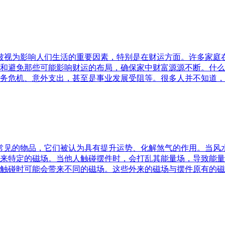
水被视为影响人们生活的重要因素，特别是在财运方面。许多家
和避免那些可能影响财运的布局，确保家中财富源源不断。什么
务危机、意外支出，甚至是事业发展受阻等。很多人并不知道，
中常见的物品，它们被认为具有提升运势、化解煞气的作用。当
来特定的磁场。当他人触碰摆件时，会打乱其能量场，导致能量
触碰时可能会带来不同的磁场。这些外来的磁场与摆件原有的磁