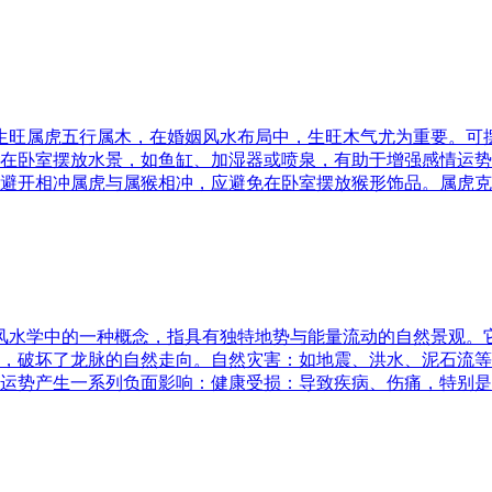
五行生旺属虎五行属木，在婚姻风水布局中，生旺木气尤为重要。
在卧室摆放水景，如鱼缸、加湿器或喷泉，有助于增强感情运势
避开相冲属虎与属猴相冲，应避免在卧室摆放猴形饰品。属虎克
是风水学中的一种概念，指具有独特地势与能量流动的自然景观
，破坏了龙脉的自然走向。自然灾害：如地震、洪水、泥石流等
运势产生一系列负面影响：健康受损：导致疾病、伤痛，特别是