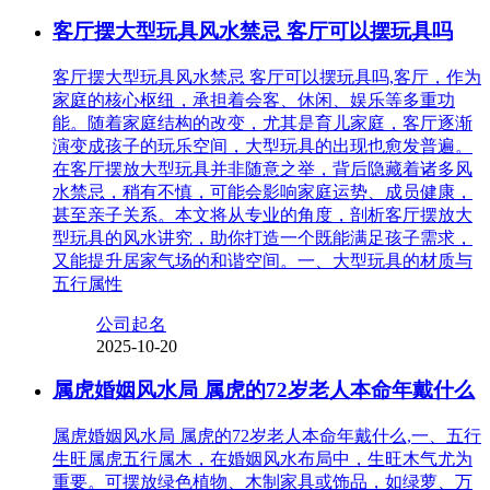
客厅摆大型玩具风水禁忌 客厅可以摆玩具吗
客厅摆大型玩具风水禁忌 客厅可以摆玩具吗,客厅，作为
家庭的核心枢纽，承担着会客、休闲、娱乐等多重功
能。随着家庭结构的改变，尤其是育儿家庭，客厅逐渐
演变成孩子的玩乐空间，大型玩具的出现也愈发普遍。
在客厅摆放大型玩具并非随意之举，背后隐藏着诸多风
水禁忌，稍有不慎，可能会影响家庭运势、成员健康，
甚至亲子关系。本文将从专业的角度，剖析客厅摆放大
型玩具的风水讲究，助你打造一个既能满足孩子需求，
又能提升居家气场的和谐空间。一、大型玩具的材质与
五行属性
公司起名
2025-10-20
属虎婚姻风水局 属虎的72岁老人本命年戴什么
属虎婚姻风水局 属虎的72岁老人本命年戴什么,一、五行
生旺属虎五行属木，在婚姻风水布局中，生旺木气尤为
重要。可摆放绿色植物、木制家具或饰品，如绿萝、万