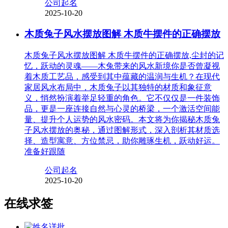
公司起名
2025-10-20
木质兔子风水摆放图解 木质牛摆件的正确摆放
木质兔子风水摆放图解 木质牛摆件的正确摆放,尘封的记
忆，跃动的灵魂——木兔带来的风水新境你是否曾凝视
着木质工艺品，感受到其中蕴藏的温润与生机？在现代
家居风水布局中，木质兔子以其独特的材质和象征意
义，悄然扮演着举足轻重的角色。它不仅仅是一件装饰
品，更是一座连接自然与心灵的桥梁，一个激活空间能
量、提升个人运势的风水密码。本文将为你揭秘木质兔
子风水摆放的奥秘，通过图解形式，深入剖析其材质选
择、造型寓意、方位禁忌，助你雕琢生机，跃动好运。
准备好跟随
公司起名
2025-10-20
在线求签