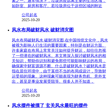
素之一。通常情况下，垃圾房应远离主要的生活区域，
如卧室、厨房和客厅。若垃圾房位于这些区域的附近
公司起名
2025-10-20
风水布局破财风水 破财消灾图
风水布局破财风水 破财消灾图,在中国传统文化中，风水
被视为影响人们生活的重要因素，特别是在财运方面。
许多家庭在布局上常常关注如何提升财运，却往往忽视
了一些潜在的破财风水。本文将深入探讨破财风水的相
关知识，帮助你识别和避免那些可能影响财运的布局，
确保家中财富源源不断。什么是破财风水？破财风水是
指在居住环境中，由于某些不当的布局或设计，导致财
运受损的现象。这种现象可能表现为财务危机、意外支
出，甚至是事业发展受阻等。很多人并不知道，
公司起名
2025-10-20
风水摆件被摸了 玄关风水最旺的摆件