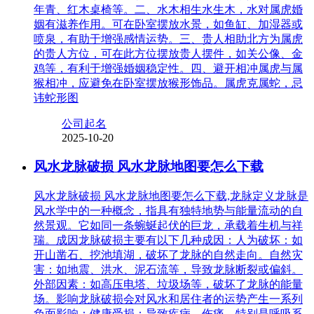
年青、红木桌椅等。二、水木相生水生木，水对属虎婚
姻有滋养作用。可在卧室摆放水景，如鱼缸、加湿器或
喷泉，有助于增强感情运势。三、贵人相助北方为属虎
的贵人方位，可在此方位摆放贵人摆件，如关公像、金
鸡等，有利于增强婚姻稳定性。四、避开相冲属虎与属
猴相冲，应避免在卧室摆放猴形饰品。属虎克属蛇，忌
讳蛇形图
公司起名
2025-10-20
风水龙脉破损 风水龙脉地图要怎么下载
风水龙脉破损 风水龙脉地图要怎么下载,龙脉定义龙脉是
风水学中的一种概念，指具有独特地势与能量流动的自
然景观。它如同一条蜿蜒起伏的巨龙，承载着生机与祥
瑞。成因龙脉破损主要有以下几种成因：人为破坏：如
开山凿石、挖池填湖，破坏了龙脉的自然走向。自然灾
害：如地震、洪水、泥石流等，导致龙脉断裂或偏斜。
外部因素：如高压电塔、垃圾场等，破坏了龙脉的能量
场。影响龙脉破损会对风水和居住者的运势产生一系列
负面影响：健康受损：导致疾病、伤痛，特别是呼吸系