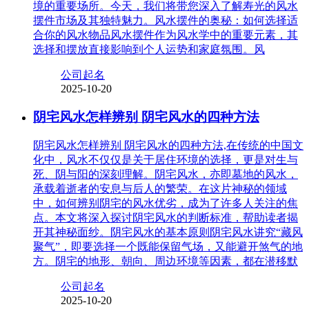
境的重要场所。今天，我们将带您深入了解寿光的风水
摆件市场及其独特魅力。风水摆件的奥秘：如何选择适
合你的风水物品风水摆件作为风水学中的重要元素，其
选择和摆放直接影响到个人运势和家庭氛围。风
公司起名
2025-10-20
阴宅风水怎样辨别 阴宅风水的四种方法
阴宅风水怎样辨别 阴宅风水的四种方法,在传统的中国文
化中，风水不仅仅是关于居住环境的选择，更是对生与
死、阴与阳的深刻理解。阴宅风水，亦即墓地的风水，
承载着逝者的安息与后人的繁荣。在这片神秘的领域
中，如何辨别阴宅的风水优劣，成为了许多人关注的焦
点。本文将深入探讨阴宅风水的判断标准，帮助读者揭
开其神秘面纱。阴宅风水的基本原则阴宅风水讲究“藏风
聚气”，即要选择一个既能保留气场，又能避开煞气的地
方。阴宅的地形、朝向、周边环境等因素，都在潜移默
公司起名
2025-10-20