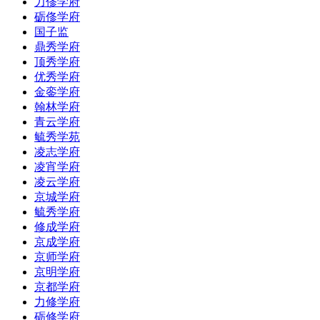
力俢学府
砺俢学府
国子监
鼎秀学府
顶秀学府
优秀学府
金銮学府
翰林学府
青云学府
毓秀学苑
凌志学府
凌宵学府
凌云学府
京城学府
毓秀学府
修成学府
京成学府
京师学府
京明学府
京都学府
力修学府
砺修学府