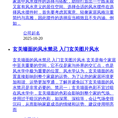
家居中风水摆件的选择与搭配，助你打造出一个既美观
又富有风水意义的居住空间。选择合适的风水摆件在选
择风水摆件时，首先要考虑其寓意。轻奢家居风格注重
简约与高雅，因此摆件的选择应当精致且不失内涵。例
如，
公司起名
2025-10-20
玄关墙面的风水禁忌 入门玄关图片风水
玄关墙面的风水禁忌 入门玄关图片风水,玄关是每个家居
中至关重要的空间，它不仅是家与外界的交汇点，也是
风水学中极为重要的位置。风水学认为，玄关墙面的布
置直接影响到整个家庭的运势。为了让您的家居环境更
加和谐、运势更加亨通，了解并避免以下玄关墙面的风
水禁忌是非常必要的。禁忌一：玄关墙面色彩不宜过暗
在风水学中，玄关墙面的色彩会影响到整个家的气场。
使用过于暗沉的色彩，如深黑、深棕等，会让气场变得
沉闷，从而影响家庭成员的情绪和运势。建议使用明亮
而