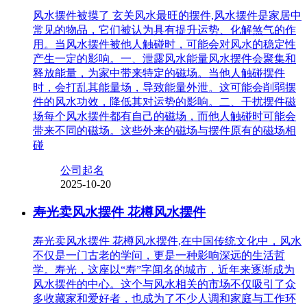
风水摆件被摸了 玄关风水最旺的摆件,风水摆件是家居中
常见的物品，它们被认为具有提升运势、化解煞气的作
用。当风水摆件被他人触碰时，可能会对风水的稳定性
产生一定的影响。一、泄露风水能量风水摆件会聚集和
释放能量，为家中带来特定的磁场。当他人触碰摆件
时，会打乱其能量场，导致能量外泄。这可能会削弱摆
件的风水功效，降低其对运势的影响。二、干扰摆件磁
场每个风水摆件都有自己的磁场，而他人触碰时可能会
带来不同的磁场。这些外来的磁场与摆件原有的磁场相
碰
公司起名
2025-10-20
寿光卖风水摆件 花樽风水摆件
寿光卖风水摆件 花樽风水摆件,在中国传统文化中，风水
不仅是一门古老的学问，更是一种影响深远的生活哲
学。寿光，这座以“寿”字闻名的城市，近年来逐渐成为
风水摆件的中心。这个与风水相关的市场不仅吸引了众
多收藏家和爱好者，也成为了不少人调和家庭与工作环