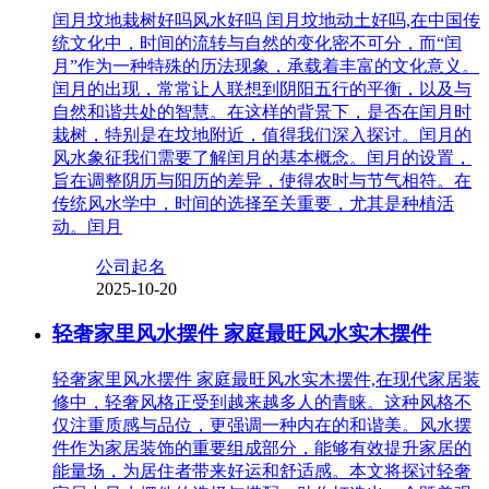
闰月坟地栽树好吗风水好吗 闰月坟地动土好吗,在中国传
统文化中，时间的流转与自然的变化密不可分，而“闰
月”作为一种特殊的历法现象，承载着丰富的文化意义。
闰月的出现，常常让人联想到阴阳五行的平衡，以及与
自然和谐共处的智慧。在这样的背景下，是否在闰月时
栽树，特别是在坟地附近，值得我们深入探讨。闰月的
风水象征我们需要了解闰月的基本概念。闰月的设置，
旨在调整阴历与阳历的差异，使得农时与节气相符。在
传统风水学中，时间的选择至关重要，尤其是种植活
动。闰月
公司起名
2025-10-20
轻奢家里风水摆件 家庭最旺风水实木摆件
轻奢家里风水摆件 家庭最旺风水实木摆件,在现代家居装
修中，轻奢风格正受到越来越多人的青睐。这种风格不
仅注重质感与品位，更强调一种内在的和谐美。风水摆
件作为家居装饰的重要组成部分，能够有效提升家居的
能量场，为居住者带来好运和舒适感。本文将探讨轻奢