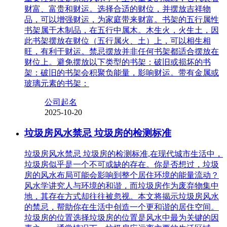
财富、富贵和财运。选择合适的财位，并摆放吉祥物
品，可以增强财运，为家庭带来财富。书架的五行属性
书架属于木制品，在五行中属木。木生火，火生土，因
此书架摆放在财位（五行属火、土）上，可以相生相
旺，有利于财运。禁忌摆放并非任何书架都适合摆放在
财位上。避免摆放以下类型的书架：破旧或损坏的书
架：破旧的书架会积聚负能量，影响财运。带有金属或
玻璃元素的书架：
公司起名
2025-10-20
垃圾房风水禁忌 垃圾房的检测标准
垃圾房风水禁忌 垃圾房的检测标准,在现代城市生活中，
垃圾房似乎是一个不可或缺的存在。你是否想过，垃圾
房的风水布局可能会影响到整个居住环境的能量流动？
风水学讲究人与环境的和谐，而垃圾房作为废弃物集中
地，其存在方式却往往被忽视。本文将揭示垃圾房风水
的禁忌，帮助你在生活中创造一个更和谐的居住空间。
垃圾房的位置选择垃圾房的位置是风水中最为关键的因