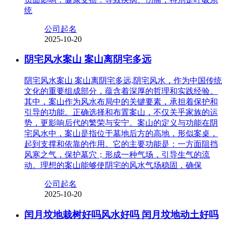
统
公司起名
2025-10-20
阴宅风水案山 案山离阴宅多远
阴宅风水案山 案山离阴宅多远,阴宅风水，作为中国传统
文化的重要组成部分，蕴含着深厚的哲理和实践经验。
其中，案山作为风水布局中的关键要素，承担着保护和
引导的功能。正确选择和布置案山，不仅关乎家族的运
势，更影响后代的繁荣与安宁。案山的定义与功能在阴
宅风水中，案山是指位于墓地后方的高地，形似案桌，
起到支撑和依靠的作用。它的主要功能是：一方面阻挡
风寒之气，保护墓穴；形成一种气场，引导生气的流
动。理想的案山能够使阴宅的风水气场稳固，确保
公司起名
2025-10-20
闰月坟地栽树好吗风水好吗 闰月坟地动土好吗