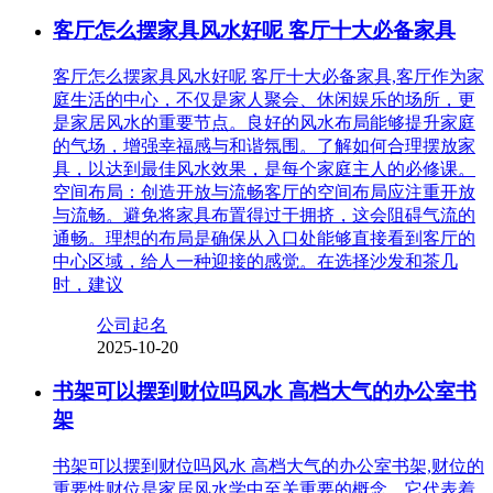
客厅怎么摆家具风水好呢 客厅十大必备家具
客厅怎么摆家具风水好呢 客厅十大必备家具,客厅作为家
庭生活的中心，不仅是家人聚会、休闲娱乐的场所，更
是家居风水的重要节点。良好的风水布局能够提升家庭
的气场，增强幸福感与和谐氛围。了解如何合理摆放家
具，以达到最佳风水效果，是每个家庭主人的必修课。
空间布局：创造开放与流畅客厅的空间布局应注重开放
与流畅。避免将家具布置得过于拥挤，这会阻碍气流的
通畅。理想的布局是确保从入口处能够直接看到客厅的
中心区域，给人一种迎接的感觉。在选择沙发和茶几
时，建议
公司起名
2025-10-20
书架可以摆到财位吗风水 高档大气的办公室书
架
书架可以摆到财位吗风水 高档大气的办公室书架,财位的
重要性财位是家居风水学中至关重要的概念，它代表着