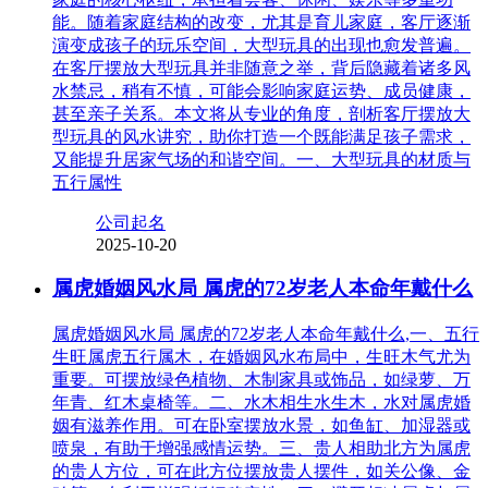
能。随着家庭结构的改变，尤其是育儿家庭，客厅逐渐
演变成孩子的玩乐空间，大型玩具的出现也愈发普遍。
在客厅摆放大型玩具并非随意之举，背后隐藏着诸多风
水禁忌，稍有不慎，可能会影响家庭运势、成员健康，
甚至亲子关系。本文将从专业的角度，剖析客厅摆放大
型玩具的风水讲究，助你打造一个既能满足孩子需求，
又能提升居家气场的和谐空间。一、大型玩具的材质与
五行属性
公司起名
2025-10-20
属虎婚姻风水局 属虎的72岁老人本命年戴什么
属虎婚姻风水局 属虎的72岁老人本命年戴什么,一、五行
生旺属虎五行属木，在婚姻风水布局中，生旺木气尤为
重要。可摆放绿色植物、木制家具或饰品，如绿萝、万
年青、红木桌椅等。二、水木相生水生木，水对属虎婚
姻有滋养作用。可在卧室摆放水景，如鱼缸、加湿器或
喷泉，有助于增强感情运势。三、贵人相助北方为属虎
的贵人方位，可在此方位摆放贵人摆件，如关公像、金