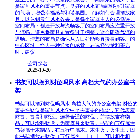
是家居风水的重要节点。良好的风水布局能够提升家庭
的气场，增强幸福感与和谐氛围。了解如何合理摆放家
具，以达到最佳风水效果，是每个家庭主人的必修课。
空间布局：创造开放与流畅客厅的空间布局应注重开放
与流畅。避免将家具布置得过于拥挤，这会阻碍气流的
通畅。理想的布局是确保从入口处能够直接看到客厅的
中心区域，给人一种迎接的感觉。在选择沙发和茶几
时，建议
公司起名
2025-10-20
书架可以摆到财位吗风水 高档大气的办公室书
架
书架可以摆到财位吗风水 高档大气的办公室书架,财位的
重要性财位是家居风水学中至关重要的概念，它代表着
财富、富贵和财运。选择合适的财位，并摆放吉祥物
品，可以增强财运，为家庭带来财富。书架的五行属性
书架属于木制品，在五行中属木。木生火，火生土，因
此书架摆放在财位（五行属火、土）上，可以相生相