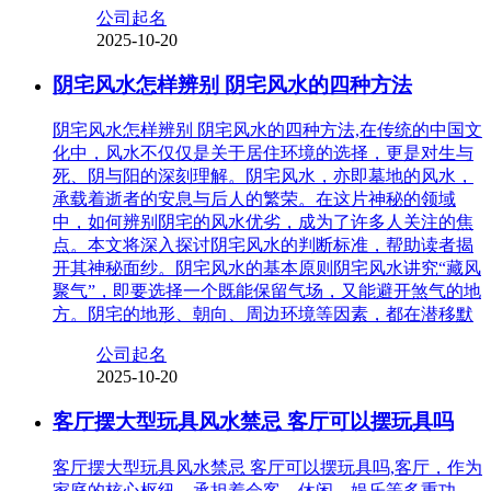
公司起名
2025-10-20
阴宅风水怎样辨别 阴宅风水的四种方法
阴宅风水怎样辨别 阴宅风水的四种方法,在传统的中国文
化中，风水不仅仅是关于居住环境的选择，更是对生与
死、阴与阳的深刻理解。阴宅风水，亦即墓地的风水，
承载着逝者的安息与后人的繁荣。在这片神秘的领域
中，如何辨别阴宅的风水优劣，成为了许多人关注的焦
点。本文将深入探讨阴宅风水的判断标准，帮助读者揭
开其神秘面纱。阴宅风水的基本原则阴宅风水讲究“藏风
聚气”，即要选择一个既能保留气场，又能避开煞气的地
方。阴宅的地形、朝向、周边环境等因素，都在潜移默
公司起名
2025-10-20
客厅摆大型玩具风水禁忌 客厅可以摆玩具吗
客厅摆大型玩具风水禁忌 客厅可以摆玩具吗,客厅，作为
家庭的核心枢纽，承担着会客、休闲、娱乐等多重功