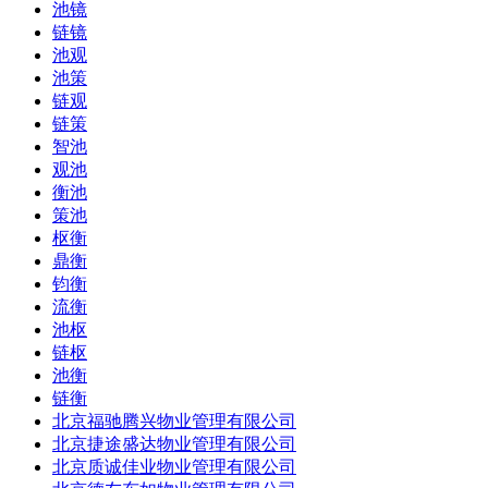
池镜
链镜
池观
池策
链观
链策
智池
观池
衡池
策池
枢衡
鼎衡
钧衡
流衡
池枢
链枢
池衡
链衡
北京福驰腾兴物业管理有限公司
北京捷途盛达物业管理有限公司
北京质诚佳业物业管理有限公司