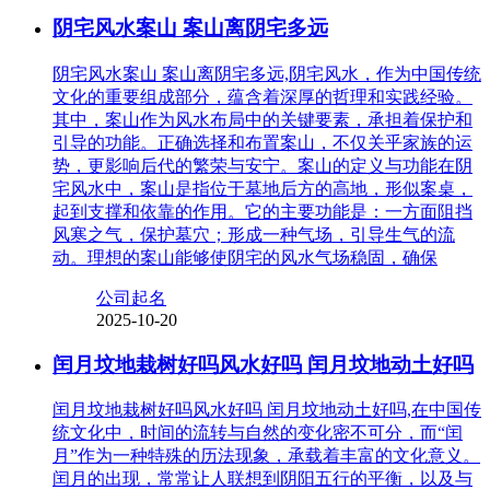
阴宅风水案山 案山离阴宅多远
阴宅风水案山 案山离阴宅多远,阴宅风水，作为中国传统
文化的重要组成部分，蕴含着深厚的哲理和实践经验。
其中，案山作为风水布局中的关键要素，承担着保护和
引导的功能。正确选择和布置案山，不仅关乎家族的运
势，更影响后代的繁荣与安宁。案山的定义与功能在阴
宅风水中，案山是指位于墓地后方的高地，形似案桌，
起到支撑和依靠的作用。它的主要功能是：一方面阻挡
风寒之气，保护墓穴；形成一种气场，引导生气的流
动。理想的案山能够使阴宅的风水气场稳固，确保
公司起名
2025-10-20
闰月坟地栽树好吗风水好吗 闰月坟地动土好吗
闰月坟地栽树好吗风水好吗 闰月坟地动土好吗,在中国传
统文化中，时间的流转与自然的变化密不可分，而“闰
月”作为一种特殊的历法现象，承载着丰富的文化意义。
闰月的出现，常常让人联想到阴阳五行的平衡，以及与