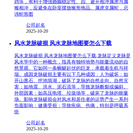
鸡等，有利于增强婚姻稳定性。四、避开相冲属虎与属
猴相冲，应避免在卧室摆放猴形饰品。属虎克属蛇，忌
讳蛇形图
公司起名
2025-10-20
风水龙脉破损 风水龙脉地图要怎么下载
风水龙脉破损 风水龙脉地图要怎么下载,龙脉定义龙脉是
风水学中的一种概念，指具有独特地势与能量流动的自
然景观。它如同一条蜿蜒起伏的巨龙，承载着生机与祥
瑞。成因龙脉破损主要有以下几种成因：人为破坏：如
开山凿石、挖池填湖，破坏了龙脉的自然走向。自然灾
害：如地震、洪水、泥石流等，导致龙脉断裂或偏斜。
外部因素：如高压电塔、垃圾场等，破坏了龙脉的能量
场。影响龙脉破损会对风水和居住者的运势产生一系列
负面影响：健康受损：导致疾病、伤痛，特别是呼吸系
统
公司起名
2025-10-20