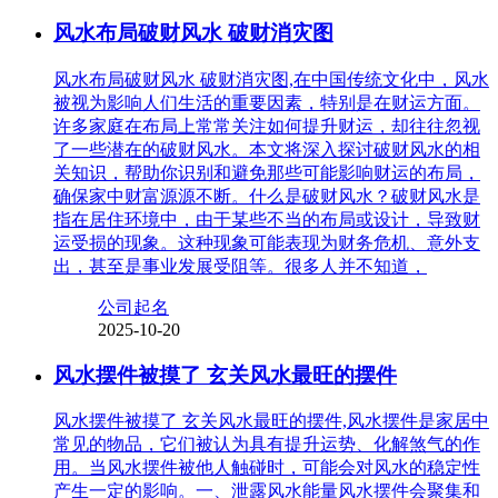
风水布局破财风水 破财消灾图
风水布局破财风水 破财消灾图,在中国传统文化中，风水
被视为影响人们生活的重要因素，特别是在财运方面。
许多家庭在布局上常常关注如何提升财运，却往往忽视
了一些潜在的破财风水。本文将深入探讨破财风水的相
关知识，帮助你识别和避免那些可能影响财运的布局，
确保家中财富源源不断。什么是破财风水？破财风水是
指在居住环境中，由于某些不当的布局或设计，导致财
运受损的现象。这种现象可能表现为财务危机、意外支
出，甚至是事业发展受阻等。很多人并不知道，
公司起名
2025-10-20
风水摆件被摸了 玄关风水最旺的摆件
风水摆件被摸了 玄关风水最旺的摆件,风水摆件是家居中
常见的物品，它们被认为具有提升运势、化解煞气的作
用。当风水摆件被他人触碰时，可能会对风水的稳定性
产生一定的影响。一、泄露风水能量风水摆件会聚集和