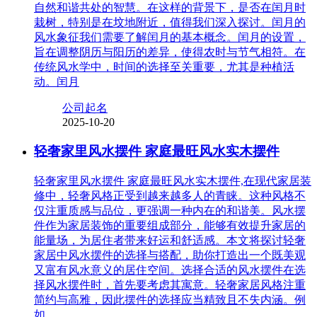
自然和谐共处的智慧。在这样的背景下，是否在闰月时
栽树，特别是在坟地附近，值得我们深入探讨。闰月的
风水象征我们需要了解闰月的基本概念。闰月的设置，
旨在调整阴历与阳历的差异，使得农时与节气相符。在
传统风水学中，时间的选择至关重要，尤其是种植活
动。闰月
公司起名
2025-10-20
轻奢家里风水摆件 家庭最旺风水实木摆件
轻奢家里风水摆件 家庭最旺风水实木摆件,在现代家居装
修中，轻奢风格正受到越来越多人的青睐。这种风格不
仅注重质感与品位，更强调一种内在的和谐美。风水摆
件作为家居装饰的重要组成部分，能够有效提升家居的
能量场，为居住者带来好运和舒适感。本文将探讨轻奢
家居中风水摆件的选择与搭配，助你打造出一个既美观
又富有风水意义的居住空间。选择合适的风水摆件在选
择风水摆件时，首先要考虑其寓意。轻奢家居风格注重
简约与高雅，因此摆件的选择应当精致且不失内涵。例
如，