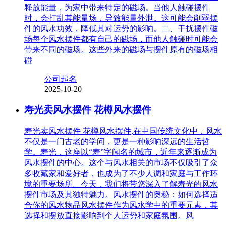
释放能量，为家中带来特定的磁场。当他人触碰摆件
时，会打乱其能量场，导致能量外泄。这可能会削弱摆
件的风水功效，降低其对运势的影响。二、干扰摆件磁
场每个风水摆件都有自己的磁场，而他人触碰时可能会
带来不同的磁场。这些外来的磁场与摆件原有的磁场相
碰
公司起名
2025-10-20
寿光卖风水摆件 花樽风水摆件
寿光卖风水摆件 花樽风水摆件,在中国传统文化中，风水
不仅是一门古老的学问，更是一种影响深远的生活哲
学。寿光，这座以“寿”字闻名的城市，近年来逐渐成为
风水摆件的中心。这个与风水相关的市场不仅吸引了众
多收藏家和爱好者，也成为了不少人调和家庭与工作环
境的重要场所。今天，我们将带您深入了解寿光的风水
摆件市场及其独特魅力。风水摆件的奥秘：如何选择适
合你的风水物品风水摆件作为风水学中的重要元素，其
选择和摆放直接影响到个人运势和家庭氛围。风