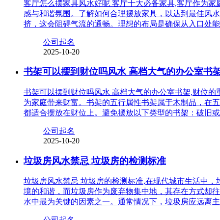
客厅怎么摆家具风水好呢 客厅十大必备家具,客厅作为
感与和谐氛围。了解如何合理摆放家具，以达到最佳风水
挤，这会阻碍气流的通畅。理想的布局是确保从入口处能
公司起名
2025-10-20
书架可以摆到财位吗风水 高档大气的办公室书
书架可以摆到财位吗风水 高档大气的办公室书架,财位
为家庭带来财富。书架的五行属性书架属于木制品，在五
都适合摆放在财位上。避免摆放以下类型的书架：破旧或
公司起名
2025-10-20
垃圾房风水禁忌 垃圾房的检测标准
垃圾房风水禁忌 垃圾房的检测标准,在现代城市生活中
境的和谐，而垃圾房作为废弃物集中地，其存在方式却往
水中最为关键的因素之一。通常情况下，垃圾房应远离主
公司起名