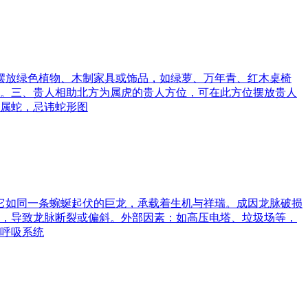
可摆放绿色植物、木制家具或饰品，如绿萝、万年青、红木桌椅
。三、贵人相助北方为属虎的贵人方位，可在此方位摆放贵人
属蛇，忌讳蛇形图
。它如同一条蜿蜒起伏的巨龙，承载着生机与祥瑞。成因龙脉破损
，导致龙脉断裂或偏斜。外部因素：如高压电塔、垃圾场等，
呼吸系统