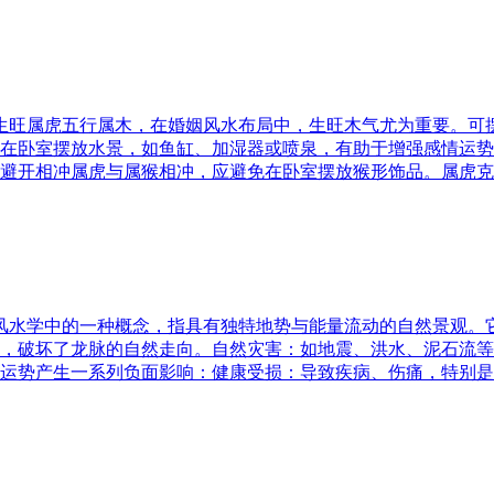
五行生旺属虎五行属木，在婚姻风水布局中，生旺木气尤为重要。
在卧室摆放水景，如鱼缸、加湿器或喷泉，有助于增强感情运势
避开相冲属虎与属猴相冲，应避免在卧室摆放猴形饰品。属虎克
是风水学中的一种概念，指具有独特地势与能量流动的自然景观
，破坏了龙脉的自然走向。自然灾害：如地震、洪水、泥石流等
运势产生一系列负面影响：健康受损：导致疾病、伤痛，特别是