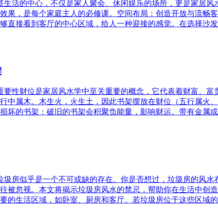
家庭生活的中心，不仅是家人聚会、休闲娱乐的场所，更是家居
效果，是每个家庭主人的必修课。空间布局：创造开放与流畅客
够直接看到客厅的中心区域，给人一种迎接的感觉。在选择沙发
架
的重要性财位是家居风水学中至关重要的概念，它代表着财富、
行中属木。木生火，火生土，因此书架摆放在财位（五行属火、
损坏的书架：破旧的书架会积聚负能量，影响财运。带有金属或
，垃圾房似乎是一个不可或缺的存在。你是否想过，垃圾房的风
往被忽视。本文将揭示垃圾房风水的禁忌，帮助你在生活中创造
要的生活区域，如卧室、厨房和客厅。若垃圾房位于这些区域的