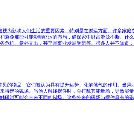
水被视为影响人们生活的重要因素，特别是在财运方面。许多家
和避免那些可能影响财运的布局，确保家中财富源源不断。什么
务危机、意外支出，甚至是事业发展受阻等。很多人并不知道，
中常见的物品，它们被认为具有提升运势、化解煞气的作用。当
来特定的磁场。当他人触碰摆件时，会打乱其能量场，导致能量
触碰时可能会带来不同的磁场。这些外来的磁场与摆件原有的磁