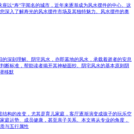
这座以“寿”字闻名的城市，近年来逐渐成为风水摆件的中心。这
您深入了解寿光的风水摆件市场及其独特魅力。风水摆件的奥
与阳的深刻理解。阴宅风水，亦即墓地的风水，承载着逝者的安息
判断标准，帮助读者揭开其神秘面纱。阴宅风水的基本原则阴
潜移默
家庭结构的改变，尤其是育儿家庭，客厅逐渐演变成孩子的玩乐空
家庭运势、成员健康，甚至亲子关系。本文将从专业的角度，
质与五行属性