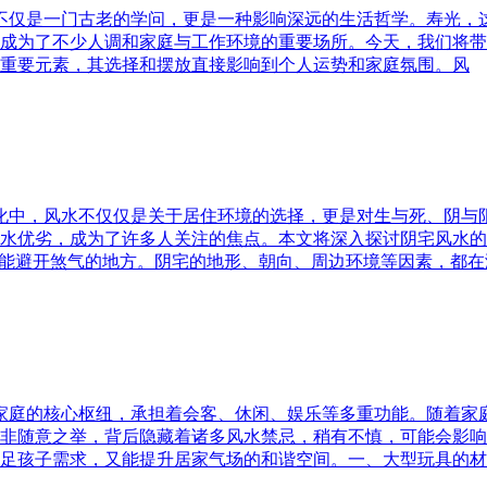
水不仅是一门古老的学问，更是一种影响深远的生活哲学。寿光，
成为了不少人调和家庭与工作环境的重要场所。今天，我们将带
重要元素，其选择和摆放直接影响到个人运势和家庭氛围。风
文化中，风水不仅仅是关于居住环境的选择，更是对生与死、阴
水优劣，成为了许多人关注的焦点。本文将深入探讨阴宅风水的
又能避开煞气的地方。阴宅的地形、朝向、周边环境等因素，都在
为家庭的核心枢纽，承担着会客、休闲、娱乐等多重功能。随着
非随意之举，背后隐藏着诸多风水禁忌，稍有不慎，可能会影响
足孩子需求，又能提升居家气场的和谐空间。一、大型玩具的材