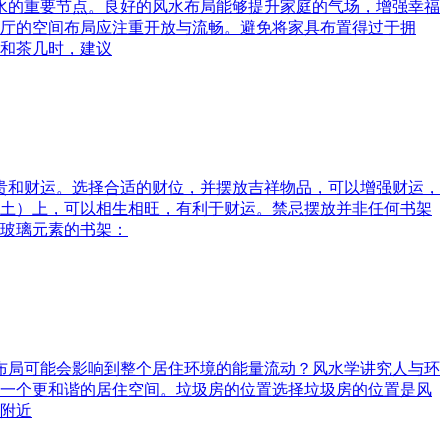
风水的重要节点。良好的风水布局能够提升家庭的气场，增强幸福
厅的空间布局应注重开放与流畅。避免将家具布置得过于拥
和茶几时，建议
富贵和财运。选择合适的财位，并摆放吉祥物品，可以增强财运，
土）上，可以相生相旺，有利于财运。禁忌摆放并非任何书架
玻璃元素的书架：
水布局可能会影响到整个居住环境的能量流动？风水学讲究人与环
一个更和谐的居住空间。垃圾房的位置选择垃圾房的位置是风
附近