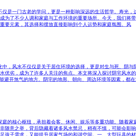
水不仅是一门古老的学问，更是一种影响深远的生活哲学。寿光，
成为了不少人调和家庭与工作环境的重要场所。今天，我们将带
重要元素，其选择和摆放直接影响到个人运势和家庭氛围。风
文化中，风水不仅仅是关于居住环境的选择，更是对生与死、阴
水优劣，成为了许多人关注的焦点。本文将深入探讨阴宅风水的
又能避开煞气的地方。阴宅的地形、朝向、周边环境等因素，都在
为家庭的核心枢纽，承担着会客、休闲、娱乐等多重功能。随着
非随意之举，背后隐藏着诸多风水禁忌，稍有不慎，可能会影响
足孩子需求，又能提升居家气场的和谐空间。一、大型玩具的材