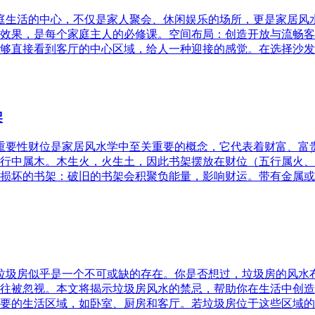
家庭生活的中心，不仅是家人聚会、休闲娱乐的场所，更是家居
效果，是每个家庭主人的必修课。空间布局：创造开放与流畅客
够直接看到客厅的中心区域，给人一种迎接的感觉。在选择沙发
架
的重要性财位是家居风水学中至关重要的概念，它代表着财富、
行中属木。木生火，火生土，因此书架摆放在财位（五行属火、
损坏的书架：破旧的书架会积聚负能量，影响财运。带有金属或
，垃圾房似乎是一个不可或缺的存在。你是否想过，垃圾房的风
往被忽视。本文将揭示垃圾房风水的禁忌，帮助你在生活中创造
要的生活区域，如卧室、厨房和客厅。若垃圾房位于这些区域的