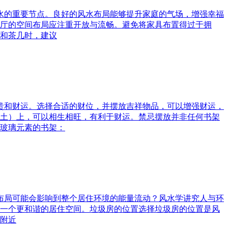
风水的重要节点。良好的风水布局能够提升家庭的气场，增强幸福
厅的空间布局应注重开放与流畅。避免将家具布置得过于拥
和茶几时，建议
富贵和财运。选择合适的财位，并摆放吉祥物品，可以增强财运，
土）上，可以相生相旺，有利于财运。禁忌摆放并非任何书架
玻璃元素的书架：
水布局可能会影响到整个居住环境的能量流动？风水学讲究人与环
一个更和谐的居住空间。垃圾房的位置选择垃圾房的位置是风
附近