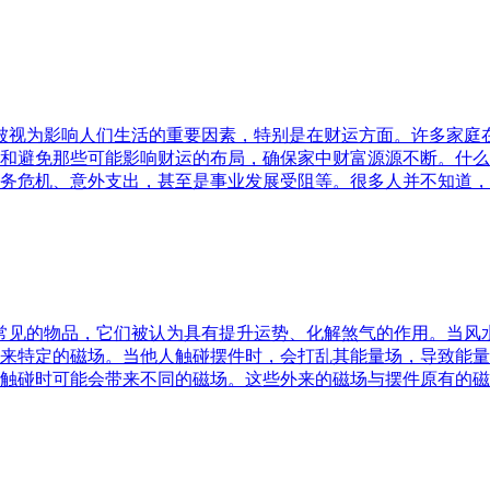
水被视为影响人们生活的重要因素，特别是在财运方面。许多家
和避免那些可能影响财运的布局，确保家中财富源源不断。什么
务危机、意外支出，甚至是事业发展受阻等。很多人并不知道，
中常见的物品，它们被认为具有提升运势、化解煞气的作用。当
来特定的磁场。当他人触碰摆件时，会打乱其能量场，导致能量
触碰时可能会带来不同的磁场。这些外来的磁场与摆件原有的磁