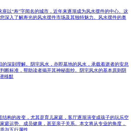
这座以“寿”字闻名的城市，近年来逐渐成为风水摆件的中心。这
您深入了解寿光的风水摆件市场及其独特魅力。风水摆件的奥
与阳的深刻理解。阴宅风水，亦即墓地的风水，承载着逝者的安息
判断标准，帮助读者揭开其神秘面纱。阴宅风水的基本原则阴
潜移默
家庭结构的改变，尤其是育儿家庭，客厅逐渐演变成孩子的玩乐空
家庭运势、成员健康，甚至亲子关系。本文将从专业的角度，
质与五行属性