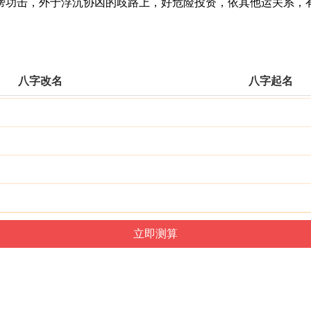
功击，外于浮沉协凶的歧路上，好危险投资，依其他运关系，有
八字改名
八字起名