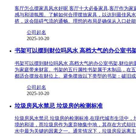
客厅怎么摆家具风水好呢 客厅十大必备家具,客厅作为
感与和谐氛围。了解如何合理摆放家具，以达到最佳风水
挤，这会阻碍气流的通畅。理想的布局是确保从入口处能
公司起名
2025-10-20
书架可以摆到财位吗风水 高档大气的办公室书
书架可以摆到财位吗风水 高档大气的办公室书架,财位
为家庭带来财富。书架的五行属性书架属于木制品，在五
都适合摆放在财位上。避免摆放以下类型的书架：破旧或
公司起名
2025-10-20
垃圾房风水禁忌 垃圾房的检测标准
垃圾房风水禁忌 垃圾房的检测标准,在现代城市生活中
境的和谐，而垃圾房作为废弃物集中地，其存在方式却往
水中最为关键的因素之一。通常情况下，垃圾房应远离主