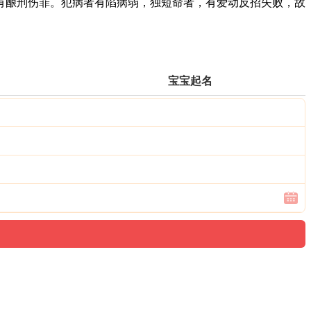
酿刑伤罪。犯病者有陷病弱，独短命者，有爱动反招失败，故
宝宝起名