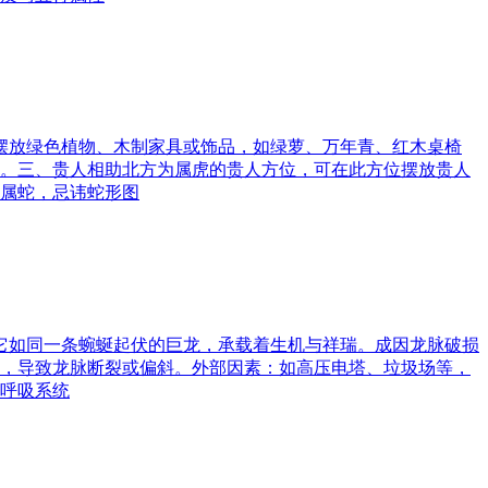
可摆放绿色植物、木制家具或饰品，如绿萝、万年青、红木桌椅
。三、贵人相助北方为属虎的贵人方位，可在此方位摆放贵人
属蛇，忌讳蛇形图
。它如同一条蜿蜒起伏的巨龙，承载着生机与祥瑞。成因龙脉破损
，导致龙脉断裂或偏斜。外部因素：如高压电塔、垃圾场等，
呼吸系统