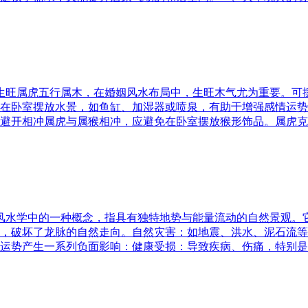
五行生旺属虎五行属木，在婚姻风水布局中，生旺木气尤为重要。
在卧室摆放水景，如鱼缸、加湿器或喷泉，有助于增强感情运势
避开相冲属虎与属猴相冲，应避免在卧室摆放猴形饰品。属虎克
是风水学中的一种概念，指具有独特地势与能量流动的自然景观
，破坏了龙脉的自然走向。自然灾害：如地震、洪水、泥石流等
运势产生一系列负面影响：健康受损：导致疾病、伤痛，特别是