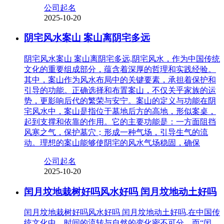
公司起名
2025-10-20
阴宅风水案山 案山离阴宅多远
阴宅风水案山 案山离阴宅多远,阴宅风水，作为中国传统
文化的重要组成部分，蕴含着深厚的哲理和实践经验。
其中，案山作为风水布局中的关键要素，承担着保护和
引导的功能。正确选择和布置案山，不仅关乎家族的运
势，更影响后代的繁荣与安宁。案山的定义与功能在阴
宅风水中，案山是指位于墓地后方的高地，形似案桌，
起到支撑和依靠的作用。它的主要功能是：一方面阻挡
风寒之气，保护墓穴；形成一种气场，引导生气的流
动。理想的案山能够使阴宅的风水气场稳固，确保
公司起名
2025-10-20
闰月坟地栽树好吗风水好吗 闰月坟地动土好吗
闰月坟地栽树好吗风水好吗 闰月坟地动土好吗,在中国传
统文化中，时间的流转与自然的变化密不可分，而“闰