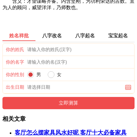
含义：才望谋略齐备。内含坚刚，为功利荣达的吉数。宜
为人的顾问，威望洋洋，乃师数也。
姓名祥批
八字改名
八字起名
宝宝起名
你的姓氏
你的名字
你的性别
男
女
出生日期
相关文章
客厅怎么摆家具风水好呢 客厅十大必备家具