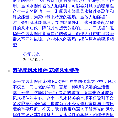
常见的物品，它们被认为具有提升运势、化解煞气的作
用。当风水摆件被他人触碰时，可能会对风水的稳定性
产生一定的影响。一、泄露风水能量风水摆件会聚集和
释放能量，为家中带来特定的磁场。当他人触碰摆件
时，会打乱其能量场，导致能量外泄。这可能会削弱摆
件的风水功效，降低其对运势的影响。二、干扰摆件磁
场每个风水摆件都有自己的磁场，而他人触碰时可能会
带来不同的磁场。这些外来的磁场与摆件原有的磁场相
碰
公司起名
2025-10-20
寿光卖风水摆件 花樽风水摆件
寿光卖风水摆件 花樽风水摆件,在中国传统文化中，风水
不仅是一门古老的学问，更是一种影响深远的生活哲
学。寿光，这座以“寿”字闻名的城市，近年来逐渐成为
风水摆件的中心。这个与风水相关的市场不仅吸引了众
多收藏家和爱好者，也成为了不少人调和家庭与工作环
境的重要场所。今天，我们将带您深入了解寿光的风水
摆件市场及其独特魅力。风水摆件的奥秘：如何选择适