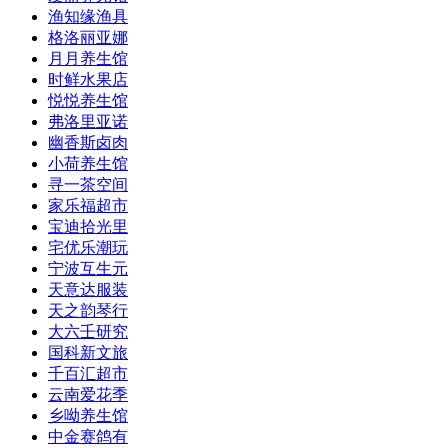
渔知缘渔具
格洛丽亚娜
月月养生馆
时鲜水果店
悦悦养生馆
弗洛里亚诺
幽香斯卤肉
小荷养生馆
寻一茶空间
家乐福超市
宝迪拾光里
宅优乐潮玩
宁波互生元
天意达服装
天之韵琴行
大六壬研究
国科新文旅
千百汇超市
云南爱花季
乡呦养生馆
中金赛鸽有