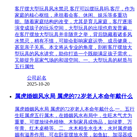
客厅摆大型玩具风水禁忌 客厅可以摆玩具吗,客厅，作为
家庭的核心枢纽，承担着会客、休闲、娱乐等多重功
能。随着家庭结构的改变，尤其是育儿家庭，客厅逐渐
演变成孩子的玩乐空间，大型玩具的出现也愈发普遍。
在客厅摆放大型玩具并非随意之举，背后隐藏着诸多风
水禁忌，稍有不慎，可能会影响家庭运势、成员健康，
甚至亲子关系。本文将从专业的角度，剖析客厅摆放大
型玩具的风水讲究，助你打造一个既能满足孩子需求，
又能提升居家气场的和谐空间。一、大型玩具的材质与
五行属性
公司起名
2025-10-20
属虎婚姻风水局 属虎的72岁老人本命年戴什么
属虎婚姻风水局 属虎的72岁老人本命年戴什么,一、五行
生旺属虎五行属木，在婚姻风水布局中，生旺木气尤为
重要。可摆放绿色植物、木制家具或饰品，如绿萝、万
年青、红木桌椅等。二、水木相生水生木，水对属虎婚
姻有滋养作用。可在卧室摆放水景，如鱼缸、加湿器或