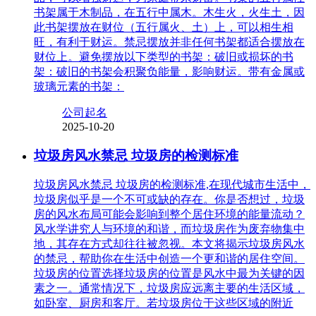
书架属于木制品，在五行中属木。木生火，火生土，因
此书架摆放在财位（五行属火、土）上，可以相生相
旺，有利于财运。禁忌摆放并非任何书架都适合摆放在
财位上。避免摆放以下类型的书架：破旧或损坏的书
架：破旧的书架会积聚负能量，影响财运。带有金属或
玻璃元素的书架：
公司起名
2025-10-20
垃圾房风水禁忌 垃圾房的检测标准
垃圾房风水禁忌 垃圾房的检测标准,在现代城市生活中，
垃圾房似乎是一个不可或缺的存在。你是否想过，垃圾
房的风水布局可能会影响到整个居住环境的能量流动？
风水学讲究人与环境的和谐，而垃圾房作为废弃物集中
地，其存在方式却往往被忽视。本文将揭示垃圾房风水
的禁忌，帮助你在生活中创造一个更和谐的居住空间。
垃圾房的位置选择垃圾房的位置是风水中最为关键的因
素之一。通常情况下，垃圾房应远离主要的生活区域，
如卧室、厨房和客厅。若垃圾房位于这些区域的附近