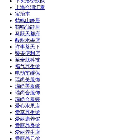
下头溪锣鼓队
上海合润汇泰
宝治本
鹤鸣山静居
鹤鸣仙静居
马跃天都府
酸甜水果店
许李茗天下
臻果便利店
至全肽科技
福气养生馆
电动车维保
瑞尚美服饰
瑞尚美服装
瑞尚合服饰
瑞尚合服装
爱心水果店
爱享养生馆
爱丽康养馆
爱丽养身馆
爱丽养生店
爱丽养元馆