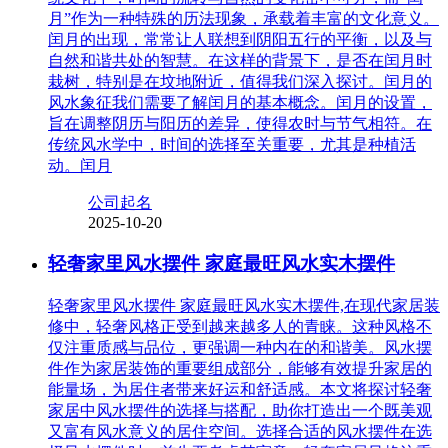
月”作为一种特殊的历法现象，承载着丰富的文化意义。
闰月的出现，常常让人联想到阴阳五行的平衡，以及与
自然和谐共处的智慧。在这样的背景下，是否在闰月时
栽树，特别是在坟地附近，值得我们深入探讨。闰月的
风水象征我们需要了解闰月的基本概念。闰月的设置，
旨在调整阴历与阳历的差异，使得农时与节气相符。在
传统风水学中，时间的选择至关重要，尤其是种植活
动。闰月
公司起名
2025-10-20
轻奢家里风水摆件 家庭最旺风水实木摆件
轻奢家里风水摆件 家庭最旺风水实木摆件,在现代家居装
修中，轻奢风格正受到越来越多人的青睐。这种风格不
仅注重质感与品位，更强调一种内在的和谐美。风水摆
件作为家居装饰的重要组成部分，能够有效提升家居的
能量场，为居住者带来好运和舒适感。本文将探讨轻奢
家居中风水摆件的选择与搭配，助你打造出一个既美观
又富有风水意义的居住空间。选择合适的风水摆件在选