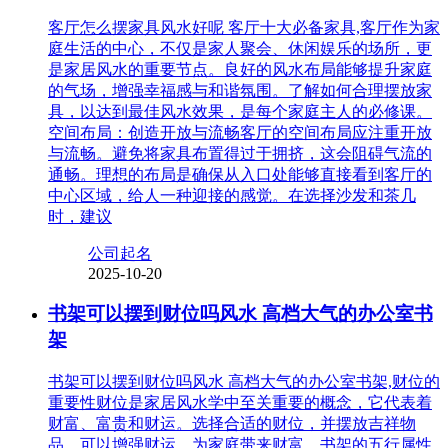
客厅怎么摆家具风水好呢 客厅十大必备家具,客厅作为家
庭生活的中心，不仅是家人聚会、休闲娱乐的场所，更
是家居风水的重要节点。良好的风水布局能够提升家庭
的气场，增强幸福感与和谐氛围。了解如何合理摆放家
具，以达到最佳风水效果，是每个家庭主人的必修课。
空间布局：创造开放与流畅客厅的空间布局应注重开放
与流畅。避免将家具布置得过于拥挤，这会阻碍气流的
通畅。理想的布局是确保从入口处能够直接看到客厅的
中心区域，给人一种迎接的感觉。在选择沙发和茶几
时，建议
公司起名
2025-10-20
书架可以摆到财位吗风水 高档大气的办公室书
架
书架可以摆到财位吗风水 高档大气的办公室书架,财位的
重要性财位是家居风水学中至关重要的概念，它代表着
财富、富贵和财运。选择合适的财位，并摆放吉祥物
品，可以增强财运，为家庭带来财富。书架的五行属性