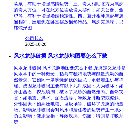
喷泉，有助于增强感情运势。三、贵人相助北方为属虎
的贵人方位，可在此方位摆放贵人摆件，如关公像、金
鸡等，有利于增强婚姻稳定性。四、避开相冲属虎与属
猴相冲，应避免在卧室摆放猴形饰品。属虎克属蛇，忌
讳蛇形图
公司起名
2025-10-20
风水龙脉破损 风水龙脉地图要怎么下载
风水龙脉破损 风水龙脉地图要怎么下载,龙脉定义龙脉是
风水学中的一种概念，指具有独特地势与能量流动的自
然景观。它如同一条蜿蜒起伏的巨龙，承载着生机与祥
瑞。成因龙脉破损主要有以下几种成因：人为破坏：如
开山凿石、挖池填湖，破坏了龙脉的自然走向。自然灾
害：如地震、洪水、泥石流等，导致龙脉断裂或偏斜。
外部因素：如高压电塔、垃圾场等，破坏了龙脉的能量
场。影响龙脉破损会对风水和居住者的运势产生一系列
负面影响：健康受损：导致疾病、伤痛，特别是呼吸系
统