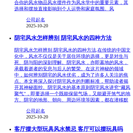
合你的风水物品风水摆件作为风水学中的重要元素，其
选择和摆放直接影响到个人运势和家庭氛围。风
公司起名
2025-10-20
阴宅风水怎样辨别 阴宅风水的四种方法
阴宅风水怎样辨别 阴宅风水的四种方法,在传统的中国文
化中，风水不仅仅是关于居住环境的选择，更是对生与
死、阴与阳的深刻理解。阴宅风水，亦即墓地的风水，
承载着逝者的安息与后人的繁荣。在这片神秘的领域
中，如何辨别阴宅的风水优劣，成为了许多人关注的焦
点。本文将深入探讨阴宅风水的判断标准，帮助读者揭
开其神秘面纱。阴宅风水的基本原则阴宅风水讲究“藏风
聚气”，即要选择一个既能保留气场，又能避开煞气的地
方。阴宅的地形、朝向、周边环境等因素，都在潜移默
公司起名
2025-10-20
客厅摆大型玩具风水禁忌 客厅可以摆玩具吗