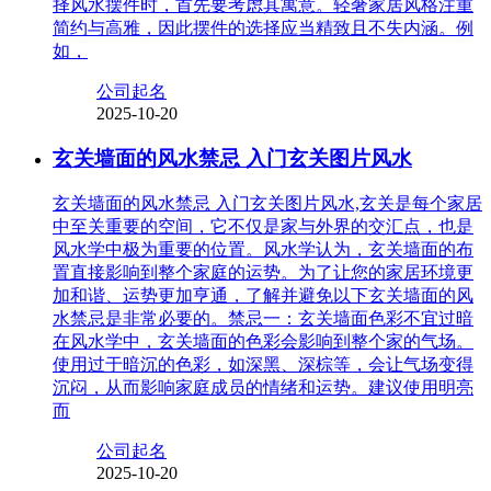
择风水摆件时，首先要考虑其寓意。轻奢家居风格注重
简约与高雅，因此摆件的选择应当精致且不失内涵。例
如，
公司起名
2025-10-20
玄关墙面的风水禁忌 入门玄关图片风水
玄关墙面的风水禁忌 入门玄关图片风水,玄关是每个家居
中至关重要的空间，它不仅是家与外界的交汇点，也是
风水学中极为重要的位置。风水学认为，玄关墙面的布
置直接影响到整个家庭的运势。为了让您的家居环境更
加和谐、运势更加亨通，了解并避免以下玄关墙面的风
水禁忌是非常必要的。禁忌一：玄关墙面色彩不宜过暗
在风水学中，玄关墙面的色彩会影响到整个家的气场。
使用过于暗沉的色彩，如深黑、深棕等，会让气场变得
沉闷，从而影响家庭成员的情绪和运势。建议使用明亮
而
公司起名
2025-10-20