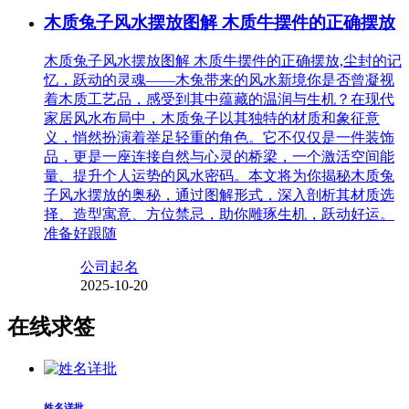
木质兔子风水摆放图解 木质牛摆件的正确摆放
木质兔子风水摆放图解 木质牛摆件的正确摆放,尘封的记
忆，跃动的灵魂——木兔带来的风水新境你是否曾凝视
着木质工艺品，感受到其中蕴藏的温润与生机？在现代
家居风水布局中，木质兔子以其独特的材质和象征意
义，悄然扮演着举足轻重的角色。它不仅仅是一件装饰
品，更是一座连接自然与心灵的桥梁，一个激活空间能
量、提升个人运势的风水密码。本文将为你揭秘木质兔
子风水摆放的奥秘，通过图解形式，深入剖析其材质选
择、造型寓意、方位禁忌，助你雕琢生机，跃动好运。
准备好跟随
公司起名
2025-10-20
在线求签
姓名详批