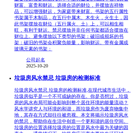
财富、富贵和财运。选择合适的财位，并摆放吉祥物
品，可以增强财运，为家庭带来财富。书架的五行属性
书架属于木制品，在五行中属木。木生火，火生土，因
此书架摆放在财位（五行属火、土）上，可以相生相
旺，有利于财运。禁忌摆放并非任何书架都适合摆放在
财位上。避免摆放以下类型的书架：破旧或损坏的书
架：破旧的书架会积聚负能量，影响财运。带有金属或
玻璃元素的书架：
公司起名
2025-10-20
垃圾房风水禁忌 垃圾房的检测标准
垃圾房风水禁忌 垃圾房的检测标准,在现代城市生活中，
垃圾房似乎是一个不可或缺的存在。你是否想过，垃圾
房的风水布局可能会影响到整个居住环境的能量流动？
风水学讲究人与环境的和谐，而垃圾房作为废弃物集中
地，其存在方式却往往被忽视。本文将揭示垃圾房风水
的禁忌，帮助你在生活中创造一个更和谐的居住空间。
垃圾房的位置选择垃圾房的位置是风水中最为关键的因