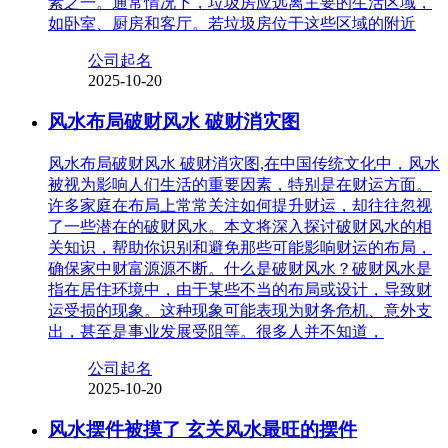
素之一。通常情况下，垃圾房应远离主要的生活区域，
如卧室、厨房和客厅。若垃圾房位于这些区域的附近
公司起名
2025-10-20
风水布局破财风水 破财消灾图
风水布局破财风水 破财消灾图,在中国传统文化中，风水
被视为影响人们生活的重要因素，特别是在财运方面。
许多家庭在布局上常常关注如何提升财运，却往往忽视
了一些潜在的破财风水。本文将深入探讨破财风水的相
关知识，帮助你识别和避免那些可能影响财运的布局，
确保家中财富源源不断。什么是破财风水？破财风水是
指在居住环境中，由于某些不当的布局或设计，导致财
运受损的现象。这种现象可能表现为财务危机、意外支
出，甚至是事业发展受阻等。很多人并不知道，
公司起名
2025-10-20
风水摆件被摸了 玄关风水最旺的摆件