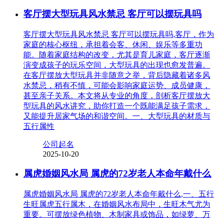
客厅摆大型玩具风水禁忌 客厅可以摆玩具吗
客厅摆大型玩具风水禁忌 客厅可以摆玩具吗,客厅，作为
家庭的核心枢纽，承担着会客、休闲、娱乐等多重功
能。随着家庭结构的改变，尤其是育儿家庭，客厅逐渐
演变成孩子的玩乐空间，大型玩具的出现也愈发普遍。
在客厅摆放大型玩具并非随意之举，背后隐藏着诸多风
水禁忌，稍有不慎，可能会影响家庭运势、成员健康，
甚至亲子关系。本文将从专业的角度，剖析客厅摆放大
型玩具的风水讲究，助你打造一个既能满足孩子需求，
又能提升居家气场的和谐空间。一、大型玩具的材质与
五行属性
公司起名
2025-10-20
属虎婚姻风水局 属虎的72岁老人本命年戴什么
属虎婚姻风水局 属虎的72岁老人本命年戴什么,一、五行
生旺属虎五行属木，在婚姻风水布局中，生旺木气尤为
重要。可摆放绿色植物、木制家具或饰品，如绿萝、万