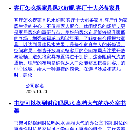
客厅怎么摆家具风水好呢 客厅十大必备家具
客厅怎么摆家具风水好呢 客厅十大必备家具,客厅作为家
庭生活的中心，不仅是家人聚会、休闲娱乐的场所，更
是家居风水的重要节点。良好的风水布局能够提升家庭
的气场，增强幸福感与和谐氛围。了解如何合理摆放家
具，以达到最佳风水效果，是每个家庭主人的必修课。
空间布局：创造开放与流畅客厅的空间布局应注重开放
与流畅。避免将家具布置得过于拥挤，这会阻碍气流的
通畅。理想的布局是确保从入口处能够直接看到客厅的
中心区域，给人一种迎接的感觉。在选择沙发和茶几
时，建议
公司起名
2025-10-20
书架可以摆到财位吗风水 高档大气的办公室书
架
书架可以摆到财位吗风水 高档大气的办公室书架,财位的
重要性财位是家居风水学中至关重要的概念，它代表着