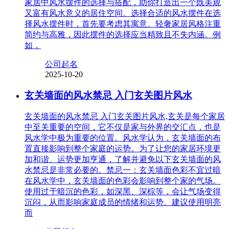
家居中风水摆件的选择与搭配，助你打造出一个既美观
又富有风水意义的居住空间。选择合适的风水摆件在选
择风水摆件时，首先要考虑其寓意。轻奢家居风格注重
简约与高雅，因此摆件的选择应当精致且不失内涵。例
如，
公司起名
2025-10-20
玄关墙面的风水禁忌 入门玄关图片风水
玄关墙面的风水禁忌 入门玄关图片风水,玄关是每个家居
中至关重要的空间，它不仅是家与外界的交汇点，也是
风水学中极为重要的位置。风水学认为，玄关墙面的布
置直接影响到整个家庭的运势。为了让您的家居环境更
加和谐、运势更加亨通，了解并避免以下玄关墙面的风
水禁忌是非常必要的。禁忌一：玄关墙面色彩不宜过暗
在风水学中，玄关墙面的色彩会影响到整个家的气场。
使用过于暗沉的色彩，如深黑、深棕等，会让气场变得
沉闷，从而影响家庭成员的情绪和运势。建议使用明亮
而