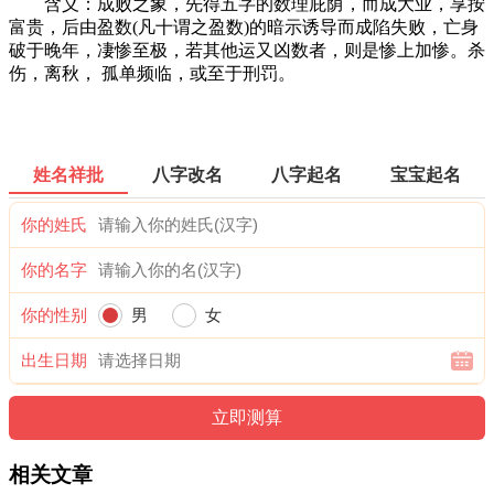
含义：成败之象，先得五字的数理庇荫，而成大业，享按
富贵，后由盈数(凡十谓之盈数)的暗示诱导而成陷失败，亡身
破于晚年，凄惨至极，若其他运又凶数者，则是惨上加惨。杀
伤，离秋， 孤单频临，或至于刑罚。
姓名祥批
八字改名
八字起名
宝宝起名
你的姓氏
你的名字
你的性别
男
女
出生日期
相关文章