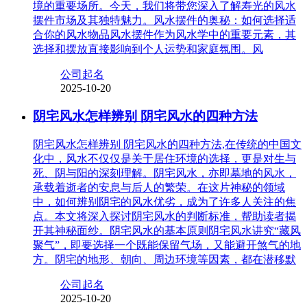
境的重要场所。今天，我们将带您深入了解寿光的风水
摆件市场及其独特魅力。风水摆件的奥秘：如何选择适
合你的风水物品风水摆件作为风水学中的重要元素，其
选择和摆放直接影响到个人运势和家庭氛围。风
公司起名
2025-10-20
阴宅风水怎样辨别 阴宅风水的四种方法
阴宅风水怎样辨别 阴宅风水的四种方法,在传统的中国文
化中，风水不仅仅是关于居住环境的选择，更是对生与
死、阴与阳的深刻理解。阴宅风水，亦即墓地的风水，
承载着逝者的安息与后人的繁荣。在这片神秘的领域
中，如何辨别阴宅的风水优劣，成为了许多人关注的焦
点。本文将深入探讨阴宅风水的判断标准，帮助读者揭
开其神秘面纱。阴宅风水的基本原则阴宅风水讲究“藏风
聚气”，即要选择一个既能保留气场，又能避开煞气的地
方。阴宅的地形、朝向、周边环境等因素，都在潜移默
公司起名
2025-10-20