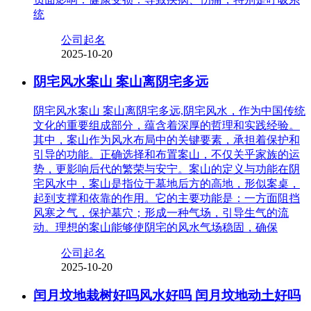
统
公司起名
2025-10-20
阴宅风水案山 案山离阴宅多远
阴宅风水案山 案山离阴宅多远,阴宅风水，作为中国传统
文化的重要组成部分，蕴含着深厚的哲理和实践经验。
其中，案山作为风水布局中的关键要素，承担着保护和
引导的功能。正确选择和布置案山，不仅关乎家族的运
势，更影响后代的繁荣与安宁。案山的定义与功能在阴
宅风水中，案山是指位于墓地后方的高地，形似案桌，
起到支撑和依靠的作用。它的主要功能是：一方面阻挡
风寒之气，保护墓穴；形成一种气场，引导生气的流
动。理想的案山能够使阴宅的风水气场稳固，确保
公司起名
2025-10-20
闰月坟地栽树好吗风水好吗 闰月坟地动土好吗