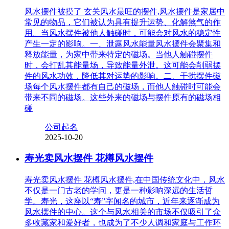
风水摆件被摸了 玄关风水最旺的摆件,风水摆件是家居中
常见的物品，它们被认为具有提升运势、化解煞气的作
用。当风水摆件被他人触碰时，可能会对风水的稳定性
产生一定的影响。一、泄露风水能量风水摆件会聚集和
释放能量，为家中带来特定的磁场。当他人触碰摆件
时，会打乱其能量场，导致能量外泄。这可能会削弱摆
件的风水功效，降低其对运势的影响。二、干扰摆件磁
场每个风水摆件都有自己的磁场，而他人触碰时可能会
带来不同的磁场。这些外来的磁场与摆件原有的磁场相
碰
公司起名
2025-10-20
寿光卖风水摆件 花樽风水摆件
寿光卖风水摆件 花樽风水摆件,在中国传统文化中，风水
不仅是一门古老的学问，更是一种影响深远的生活哲
学。寿光，这座以“寿”字闻名的城市，近年来逐渐成为
风水摆件的中心。这个与风水相关的市场不仅吸引了众
多收藏家和爱好者，也成为了不少人调和家庭与工作环