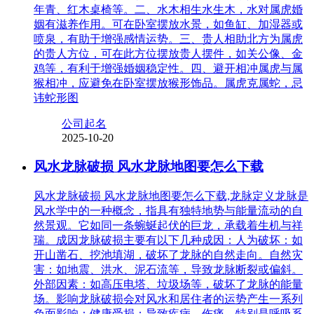
年青、红木桌椅等。二、水木相生水生木，水对属虎婚
姻有滋养作用。可在卧室摆放水景，如鱼缸、加湿器或
喷泉，有助于增强感情运势。三、贵人相助北方为属虎
的贵人方位，可在此方位摆放贵人摆件，如关公像、金
鸡等，有利于增强婚姻稳定性。四、避开相冲属虎与属
猴相冲，应避免在卧室摆放猴形饰品。属虎克属蛇，忌
讳蛇形图
公司起名
2025-10-20
风水龙脉破损 风水龙脉地图要怎么下载
风水龙脉破损 风水龙脉地图要怎么下载,龙脉定义龙脉是
风水学中的一种概念，指具有独特地势与能量流动的自
然景观。它如同一条蜿蜒起伏的巨龙，承载着生机与祥
瑞。成因龙脉破损主要有以下几种成因：人为破坏：如
开山凿石、挖池填湖，破坏了龙脉的自然走向。自然灾
害：如地震、洪水、泥石流等，导致龙脉断裂或偏斜。
外部因素：如高压电塔、垃圾场等，破坏了龙脉的能量
场。影响龙脉破损会对风水和居住者的运势产生一系列
负面影响：健康受损：导致疾病、伤痛，特别是呼吸系