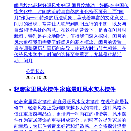
闰月坟地栽树好吗风水好吗 闰月坟地动土好吗,在中国传
统文化中，时间的流转与自然的变化密不可分，而“闰
月”作为一种特殊的历法现象，承载着丰富的文化意义。
闰月的出现，常常让人联想到阴阳五行的平衡，以及与
自然和谐共处的智慧。在这样的背景下，是否在闰月时
栽树，特别是在坟地附近，值得我们深入探讨。闰月的
风水象征我们需要了解闰月的基本概念。闰月的设置，
旨在调整阴历与阳历的差异，使得农时与节气相符。在
传统风水学中，时间的选择至关重要，尤其是种植活
动。闰月
公司起名
2025-10-20
轻奢家里风水摆件 家庭最旺风水实木摆件
轻奢家里风水摆件 家庭最旺风水实木摆件,在现代家居装
修中，轻奢风格正受到越来越多人的青睐。这种风格不
仅注重质感与品位，更强调一种内在的和谐美。风水摆
件作为家居装饰的重要组成部分，能够有效提升家居的
能量场，为居住者带来好运和舒适感。本文将探讨轻奢