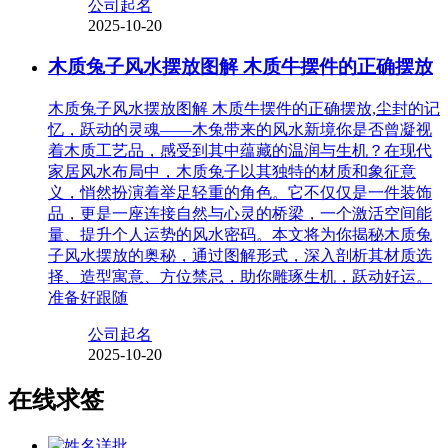
公司起名
2025-10-20
木质兔子风水摆放图解 木质牛摆件的正确摆放
木质兔子风水摆放图解 木质牛摆件的正确摆放,尘封的记
忆，跃动的灵魂——木兔带来的风水新境你是否曾凝视
着木质工艺品，感受到其中蕴藏的温润与生机？在现代
家居风水布局中，木质兔子以其独特的材质和象征意
义，悄然扮演着举足轻重的角色。它不仅仅是一件装饰
品，更是一座连接自然与心灵的桥梁，一个激活空间能
量、提升个人运势的风水密码。本文将为你揭秘木质兔
子风水摆放的奥秘，通过图解形式，深入剖析其材质选
择、造型寓意、方位禁忌，助你雕琢生机，跃动好运。
准备好跟随
公司起名
2025-10-20
在线求签