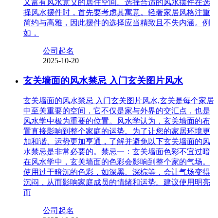
又富有风水意义的居住空间。选择合适的风水摆件在选
择风水摆件时，首先要考虑其寓意。轻奢家居风格注重
简约与高雅，因此摆件的选择应当精致且不失内涵。例
如，
公司起名
2025-10-20
玄关墙面的风水禁忌 入门玄关图片风水
玄关墙面的风水禁忌 入门玄关图片风水,玄关是每个家居
中至关重要的空间，它不仅是家与外界的交汇点，也是
风水学中极为重要的位置。风水学认为，玄关墙面的布
置直接影响到整个家庭的运势。为了让您的家居环境更
加和谐、运势更加亨通，了解并避免以下玄关墙面的风
水禁忌是非常必要的。禁忌一：玄关墙面色彩不宜过暗
在风水学中，玄关墙面的色彩会影响到整个家的气场。
使用过于暗沉的色彩，如深黑、深棕等，会让气场变得
沉闷，从而影响家庭成员的情绪和运势。建议使用明亮
而
公司起名