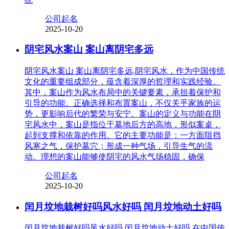
公司起名
2025-10-20
阴宅风水案山 案山离阴宅多远
阴宅风水案山 案山离阴宅多远,阴宅风水，作为中国传统
文化的重要组成部分，蕴含着深厚的哲理和实践经验。
其中，案山作为风水布局中的关键要素，承担着保护和
引导的功能。正确选择和布置案山，不仅关乎家族的运
势，更影响后代的繁荣与安宁。案山的定义与功能在阴
宅风水中，案山是指位于墓地后方的高地，形似案桌，
起到支撑和依靠的作用。它的主要功能是：一方面阻挡
风寒之气，保护墓穴；形成一种气场，引导生气的流
动。理想的案山能够使阴宅的风水气场稳固，确保
公司起名
2025-10-20
闰月坟地栽树好吗风水好吗 闰月坟地动土好吗
闰月坟地栽树好吗风水好吗 闰月坟地动土好吗,在中国传