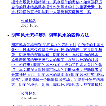
摆件市场及其独特魅力。风水摆件的奥秘：如何选择适
合你的风水物品风水摆件作为风水学中的重要元素，其
选择和摆放直接影响到个人运势和家庭氛围。风
公司起名
2025-10-20
阴宅风水怎样辨别 阴宅风水的四种方法
阴宅风水怎样辨别 阴宅风水的四种方法,在传统的中国文
化中，风水不仅仅是关于居住环境的选择，更是对生与
死、阴与阳的深刻理解。阴宅风水，亦即墓地的风水，
承载着逝者的安息与后人的繁荣。在这片神秘的领域
中，如何辨别阴宅的风水优劣，成为了许多人关注的焦
点。本文将深入探讨阴宅风水的判断标准，帮助读者揭
开其神秘面纱。阴宅风水的基本原则阴宅风水讲究“藏风
聚气”，即要选择一个既能保留气场，又能避开煞气的地
方。阴宅的地形、朝向、周边环境等因素，都在潜移默
公司起名
2025-10-20