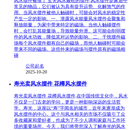
风水摆件被摸了 玄关风水最旺的摆件,风水摆件是家居中
常见的物品，它们被认为具有提升运势、化解煞气的作
用。当风水摆件被他人触碰时，可能会对风水的稳定性
产生一定的影响。一、泄露风水能量风水摆件会聚集和
释放能量，为家中带来特定的磁场。当他人触碰摆件
时，会打乱其能量场，导致能量外泄。这可能会削弱摆
件的风水功效，降低其对运势的影响。二、干扰摆件磁
场每个风水摆件都有自己的磁场，而他人触碰时可能会
带来不同的磁场。这些外来的磁场与摆件原有的磁场相
碰
公司起名
2025-10-20
寿光卖风水摆件 花樽风水摆件
寿光卖风水摆件 花樽风水摆件,在中国传统文化中，风水
不仅是一门古老的学问，更是一种影响深远的生活哲
学。寿光，这座以“寿”字闻名的城市，近年来逐渐成为
风水摆件的中心。这个与风水相关的市场不仅吸引了众
多收藏家和爱好者，也成为了不少人调和家庭与工作环
境的重要场所。今天，我们将带您深入了解寿光的风水