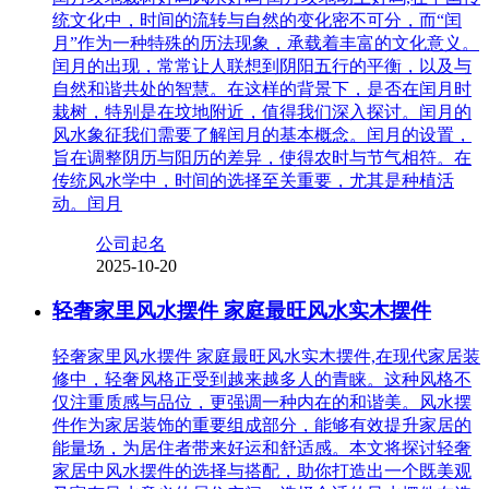
统文化中，时间的流转与自然的变化密不可分，而“闰
月”作为一种特殊的历法现象，承载着丰富的文化意义。
闰月的出现，常常让人联想到阴阳五行的平衡，以及与
自然和谐共处的智慧。在这样的背景下，是否在闰月时
栽树，特别是在坟地附近，值得我们深入探讨。闰月的
风水象征我们需要了解闰月的基本概念。闰月的设置，
旨在调整阴历与阳历的差异，使得农时与节气相符。在
传统风水学中，时间的选择至关重要，尤其是种植活
动。闰月
公司起名
2025-10-20
轻奢家里风水摆件 家庭最旺风水实木摆件
轻奢家里风水摆件 家庭最旺风水实木摆件,在现代家居装
修中，轻奢风格正受到越来越多人的青睐。这种风格不
仅注重质感与品位，更强调一种内在的和谐美。风水摆
件作为家居装饰的重要组成部分，能够有效提升家居的
能量场，为居住者带来好运和舒适感。本文将探讨轻奢
家居中风水摆件的选择与搭配，助你打造出一个既美观