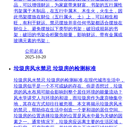
品，可以增强财运，为家庭带来财富。书架的五行属性
书架属于木制品，在五行中属木。木生火，火生土，因
此书架摆放在财位（五行属火、土）上，可以相生相
旺，有利于财运。禁忌摆放并非任何书架都适合摆放在
财位上。避免摆放以下类型的书架：破旧或损坏的书
架：破旧的书架会积聚负能量，影响财运。带有金属或
玻璃元素的书架：
公司起名
2025-10-20
垃圾房风水禁忌 垃圾房的检测标准
垃圾房风水禁忌 垃圾房的检测标准,在现代城市生活中，
垃圾房似乎是一个不可或缺的存在。你是否想过，垃圾
房的风水布局可能会影响到整个居住环境的能量流动？
风水学讲究人与环境的和谐，而垃圾房作为废弃物集中
地，其存在方式却往往被忽视。本文将揭示垃圾房风水
的禁忌，帮助你在生活中创造一个更和谐的居住空间。
垃圾房的位置选择垃圾房的位置是风水中最为关键的因
素之一。通常情况下，垃圾房应远离主要的生活区域，