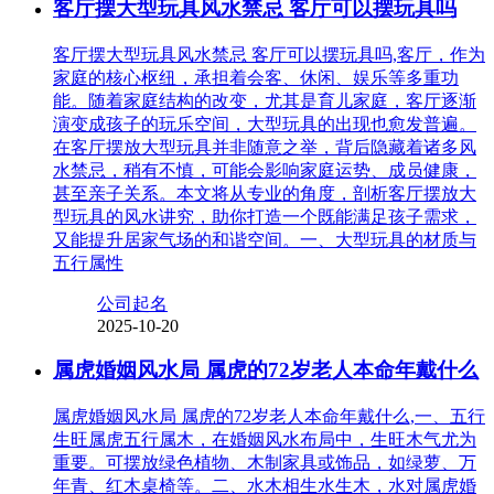
客厅摆大型玩具风水禁忌 客厅可以摆玩具吗
客厅摆大型玩具风水禁忌 客厅可以摆玩具吗,客厅，作为
家庭的核心枢纽，承担着会客、休闲、娱乐等多重功
能。随着家庭结构的改变，尤其是育儿家庭，客厅逐渐
演变成孩子的玩乐空间，大型玩具的出现也愈发普遍。
在客厅摆放大型玩具并非随意之举，背后隐藏着诸多风
水禁忌，稍有不慎，可能会影响家庭运势、成员健康，
甚至亲子关系。本文将从专业的角度，剖析客厅摆放大
型玩具的风水讲究，助你打造一个既能满足孩子需求，
又能提升居家气场的和谐空间。一、大型玩具的材质与
五行属性
公司起名
2025-10-20
属虎婚姻风水局 属虎的72岁老人本命年戴什么
属虎婚姻风水局 属虎的72岁老人本命年戴什么,一、五行
生旺属虎五行属木，在婚姻风水布局中，生旺木气尤为
重要。可摆放绿色植物、木制家具或饰品，如绿萝、万
年青、红木桌椅等。二、水木相生水生木，水对属虎婚