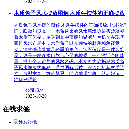
2025-10-20
木质兔子风水摆放图解 木质牛摆件的正确摆放
木质兔子风水摆放图解 木质牛摆件的正确摆放,尘封的记
忆，跃动的灵魂——木兔带来的风水新境你是否曾凝视
着木质工艺品，感受到其中蕴藏的温润与生机？在现代
家居风水布局中，木质兔子以其独特的材质和象征意
义，悄然扮演着举足轻重的角色。它不仅仅是一件装饰
品，更是一座连接自然与心灵的桥梁，一个激活空间能
量、提升个人运势的风水密码。本文将为你揭秘木质兔
子风水摆放的奥秘，通过图解形式，深入剖析其材质选
择、造型寓意、方位禁忌，助你雕琢生机，跃动好运。
准备好跟随
公司起名
2025-10-20
在线求签