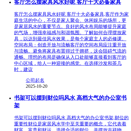
客厅怎么摆家具风水好呢 客厅十大必备家具
客厅怎么摆家具风水好呢 客厅十大必备家具,客厅作为家
庭生活的中心，不仅是家人聚会、休闲娱乐的场所，更
是家居风水的重要节点。良好的风水布局能够提升家庭
的气场，增强幸福感与和谐氛围。了解如何合理摆放家
具，以达到最佳风水效果，是每个家庭主人的必修课。
空间布局：创造开放与流畅客厅的空间布局应注重开放
与流畅。避免将家具布置得过于拥挤，这会阻碍气流的
通畅。理想的布局是确保从入口处能够直接看到客厅的
中心区域，给人一种迎接的感觉。在选择沙发和茶几
时，建议
公司起名
2025-10-20
书架可以摆到财位吗风水 高档大气的办公室书
架
书架可以摆到财位吗风水 高档大气的办公室书架,财位的
重要性财位是家居风水学中至关重要的概念，它代表着
财富、富贵和财运。选择合适的财位，并摆放吉祥物