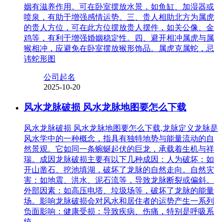
姻有滋养作用。可在卧室摆放水景，如鱼缸、加湿器或
喷泉，有助于增强感情运势。三、贵人相助北方为属虎
的贵人方位，可在此方位摆放贵人摆件，如关公像、金
鸡等，有利于增强婚姻稳定性。四、避开相冲属虎与属
猴相冲，应避免在卧室摆放猴形饰品。属虎克属蛇，忌
讳蛇形图
公司起名
2025-10-20
风水龙脉破损 风水龙脉地图要怎么下载
风水龙脉破损 风水龙脉地图要怎么下载,龙脉定义龙脉是
风水学中的一种概念，指具有独特地势与能量流动的自
然景观。它如同一条蜿蜒起伏的巨龙，承载着生机与祥
瑞。成因龙脉破损主要有以下几种成因：人为破坏：如
开山凿石、挖池填湖，破坏了龙脉的自然走向。自然灾
害：如地震、洪水、泥石流等，导致龙脉断裂或偏斜。
外部因素：如高压电塔、垃圾场等，破坏了龙脉的能量
场。影响龙脉破损会对风水和居住者的运势产生一系列
负面影响：健康受损：导致疾病、伤痛，特别是呼吸系
统