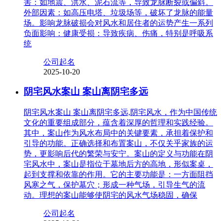
害：如地震、洪水、泥石流等，导致龙脉断裂或偏斜。
外部因素：如高压电塔、垃圾场等，破坏了龙脉的能量
场。影响龙脉破损会对风水和居住者的运势产生一系列
负面影响：健康受损：导致疾病、伤痛，特别是呼吸系
统
公司起名
2025-10-20
阴宅风水案山 案山离阴宅多远
阴宅风水案山 案山离阴宅多远,阴宅风水，作为中国传统
文化的重要组成部分，蕴含着深厚的哲理和实践经验。
其中，案山作为风水布局中的关键要素，承担着保护和
引导的功能。正确选择和布置案山，不仅关乎家族的运
势，更影响后代的繁荣与安宁。案山的定义与功能在阴
宅风水中，案山是指位于墓地后方的高地，形似案桌，
起到支撑和依靠的作用。它的主要功能是：一方面阻挡
风寒之气，保护墓穴；形成一种气场，引导生气的流
动。理想的案山能够使阴宅的风水气场稳固，确保
公司起名