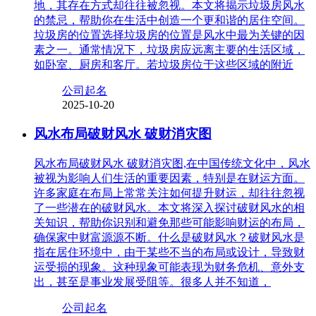
地，其存在方式却往往被忽视。本文将揭示垃圾房风水
的禁忌，帮助你在生活中创造一个更和谐的居住空间。
垃圾房的位置选择垃圾房的位置是风水中最为关键的因
素之一。通常情况下，垃圾房应远离主要的生活区域，
如卧室、厨房和客厅。若垃圾房位于这些区域的附近
公司起名
2025-10-20
风水布局破财风水 破财消灾图
风水布局破财风水 破财消灾图,在中国传统文化中，风水
被视为影响人们生活的重要因素，特别是在财运方面。
许多家庭在布局上常常关注如何提升财运，却往往忽视
了一些潜在的破财风水。本文将深入探讨破财风水的相
关知识，帮助你识别和避免那些可能影响财运的布局，
确保家中财富源源不断。什么是破财风水？破财风水是
指在居住环境中，由于某些不当的布局或设计，导致财
运受损的现象。这种现象可能表现为财务危机、意外支
出，甚至是事业发展受阻等。很多人并不知道，
公司起名