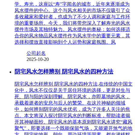
学。寿光，这座以“寿”字闻名的城市，近年来逐渐成为
风水摆件的中心。这个与风水相关的市场不仅吸引了众
多收藏家和爱好者，也成为了不少人调和家庭与工作环
境的重要场所。今天，我们将带您深入了解寿光的风水
摆件市场及其独特魅力。风水摆件的奥秘：如何选择适
合你的风水物品风水摆件作为风水学中的重要元素，其
选择和摆放直接影响到个人运势和家庭氛围。风
公司起名
2025-10-20
阴宅风水怎样辨别 阴宅风水的四种方法
阴宅风水怎样辨别 阴宅风水的四种方法,在传统的中国文
化中，风水不仅仅是关于居住环境的选择，更是对生与
死、阴与阳的深刻理解。阴宅风水，亦即墓地的风水，
承载着逝者的安息与后人的繁荣。在这片神秘的领域
中，如何辨别阴宅的风水优劣，成为了许多人关注的焦
点。本文将深入探讨阴宅风水的判断标准，帮助读者揭
开其神秘面纱。阴宅风水的基本原则阴宅风水讲究“藏风
聚气”，即要选择一个既能保留气场，又能避开煞气的地
方。阴宅的地形、朝向、周边环境等因素，都在潜移默