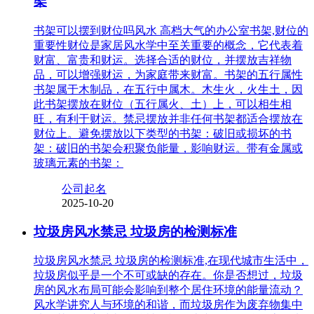
架
书架可以摆到财位吗风水 高档大气的办公室书架,财位的
重要性财位是家居风水学中至关重要的概念，它代表着
财富、富贵和财运。选择合适的财位，并摆放吉祥物
品，可以增强财运，为家庭带来财富。书架的五行属性
书架属于木制品，在五行中属木。木生火，火生土，因
此书架摆放在财位（五行属火、土）上，可以相生相
旺，有利于财运。禁忌摆放并非任何书架都适合摆放在
财位上。避免摆放以下类型的书架：破旧或损坏的书
架：破旧的书架会积聚负能量，影响财运。带有金属或
玻璃元素的书架：
公司起名
2025-10-20
垃圾房风水禁忌 垃圾房的检测标准
垃圾房风水禁忌 垃圾房的检测标准,在现代城市生活中，
垃圾房似乎是一个不可或缺的存在。你是否想过，垃圾
房的风水布局可能会影响到整个居住环境的能量流动？
风水学讲究人与环境的和谐，而垃圾房作为废弃物集中