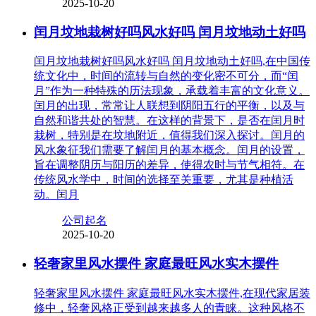
2025-10-20
闰月坟地栽树好吗风水好吗 闰月坟地动土好吗
闰月坟地栽树好吗风水好吗 闰月坟地动土好吗,在中国传
统文化中，时间的流转与自然的变化密不可分，而“闰
月”作为一种特殊的历法现象，承载着丰富的文化意义。
闰月的出现，常常让人联想到阴阳五行的平衡，以及与
自然和谐共处的智慧。在这样的背景下，是否在闰月时
栽树，特别是在坟地附近，值得我们深入探讨。闰月的
风水象征我们需要了解闰月的基本概念。闰月的设置，
旨在调整阴历与阳历的差异，使得农时与节气相符。在
传统风水学中，时间的选择至关重要，尤其是种植活
动。闰月
公司起名
2025-10-20
轻奢家里风水摆件 家庭最旺风水实木摆件
轻奢家里风水摆件 家庭最旺风水实木摆件,在现代家居装
修中，轻奢风格正受到越来越多人的青睐。这种风格不