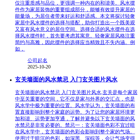
仅注重质感与品位，更强调一种内在的和谐美。风水摆
件作为家居装饰的重要组成部分，能够有效提升家居的
能量场，为居住者带来好运和舒适感。本文将探讨轻奢
家居中风水摆件的选择与搭配，助你打造出一个既美观
又富有风水意义的居住空间。选择合适的风水摆件在选
择风水摆件时，首先要考虑其寓意。轻奢家居风格注重
简约与高雅，因此摆件的选择应当精致且不失内涵。例
如，
公司起名
2025-10-20
玄关墙面的风水禁忌 入门玄关图片风水
玄关墙面的风水禁忌 入门玄关图片风水,玄关是每个家居
中至关重要的空间，它不仅是家与外界的交汇点，也是
风水学中极为重要的位置。风水学认为，玄关墙面的布
置直接影响到整个家庭的运势。为了让您的家居环境更
加和谐、运势更加亨通，了解并避免以下玄关墙面的风
水禁忌是非常必要的。禁忌一：玄关墙面色彩不宜过暗
在风水学中，玄关墙面的色彩会影响到整个家的气场。
使用过于暗沉的色彩，如深黑、深棕等，会让气场变得