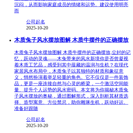
沉闷，从而影响家庭成员的情绪和运势。建议使用明亮
而
公司起名
2025-10-20
木质兔子风水摆放图解 木质牛摆件的正确摆放
木质兔子风水摆放图解 木质牛摆件的正确摆放,尘封的记
忆，跃动的灵魂——木兔带来的风水新境你是否曾凝视
着木质工艺品，感受到其中蕴藏的温润与生机？在现代
家居风水布局中，木质兔子以其独特的材质和象征意
义，悄然扮演着举足轻重的角色。它不仅仅是一件装饰
品，更是一座连接自然与心灵的桥梁，一个激活空间能
量、提升个人运势的风水密码。本文将为你揭秘木质兔
子风水摆放的奥秘，通过图解形式，深入剖析其材质选
择、造型寓意、方位禁忌，助你雕琢生机，跃动好运。
准备好跟随
公司起名
2025-10-20