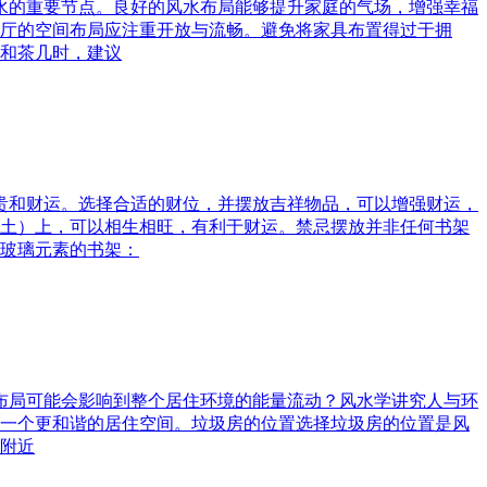
风水的重要节点。良好的风水布局能够提升家庭的气场，增强幸福
厅的空间布局应注重开放与流畅。避免将家具布置得过于拥
和茶几时，建议
富贵和财运。选择合适的财位，并摆放吉祥物品，可以增强财运，
土）上，可以相生相旺，有利于财运。禁忌摆放并非任何书架
玻璃元素的书架：
水布局可能会影响到整个居住环境的能量流动？风水学讲究人与环
一个更和谐的居住空间。垃圾房的位置选择垃圾房的位置是风
附近