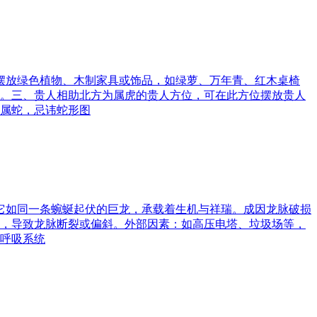
可摆放绿色植物、木制家具或饰品，如绿萝、万年青、红木桌椅
。三、贵人相助北方为属虎的贵人方位，可在此方位摆放贵人
属蛇，忌讳蛇形图
。它如同一条蜿蜒起伏的巨龙，承载着生机与祥瑞。成因龙脉破损
，导致龙脉断裂或偏斜。外部因素：如高压电塔、垃圾场等，
呼吸系统