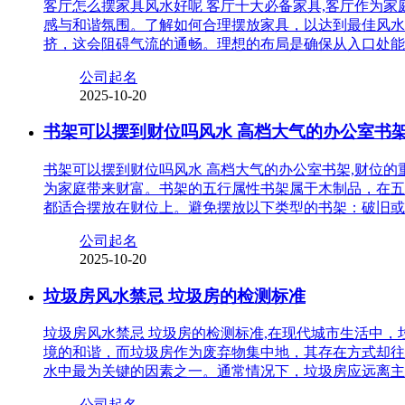
客厅怎么摆家具风水好呢 客厅十大必备家具,客厅作为
感与和谐氛围。了解如何合理摆放家具，以达到最佳风水
挤，这会阻碍气流的通畅。理想的布局是确保从入口处能
公司起名
2025-10-20
书架可以摆到财位吗风水 高档大气的办公室书
书架可以摆到财位吗风水 高档大气的办公室书架,财位
为家庭带来财富。书架的五行属性书架属于木制品，在五
都适合摆放在财位上。避免摆放以下类型的书架：破旧或
公司起名
2025-10-20
垃圾房风水禁忌 垃圾房的检测标准
垃圾房风水禁忌 垃圾房的检测标准,在现代城市生活中
境的和谐，而垃圾房作为废弃物集中地，其存在方式却往
水中最为关键的因素之一。通常情况下，垃圾房应远离主
公司起名