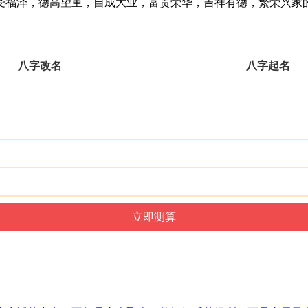
福泽，德高望重，自成大业，富贵荣华，吉祥有德，繁荣兴家
八字改名
八字起名