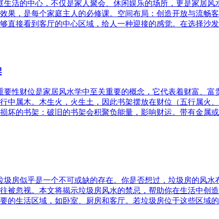
家庭生活的中心，不仅是家人聚会、休闲娱乐的场所，更是家居
效果，是每个家庭主人的必修课。空间布局：创造开放与流畅客
够直接看到客厅的中心区域，给人一种迎接的感觉。在选择沙发
架
的重要性财位是家居风水学中至关重要的概念，它代表着财富、
行中属木。木生火，火生土，因此书架摆放在财位（五行属火、
损坏的书架：破旧的书架会积聚负能量，影响财运。带有金属或
，垃圾房似乎是一个不可或缺的存在。你是否想过，垃圾房的风
往被忽视。本文将揭示垃圾房风水的禁忌，帮助你在生活中创造
要的生活区域，如卧室、厨房和客厅。若垃圾房位于这些区域的