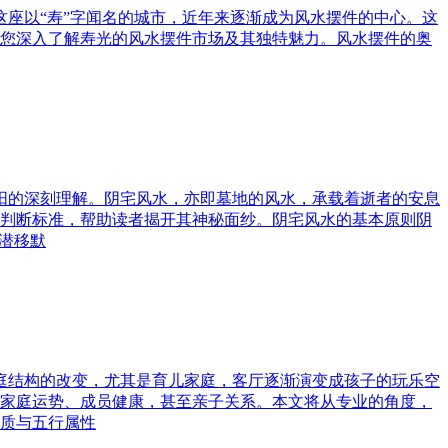
这座以“寿”字闻名的城市，近年来逐渐成为风水摆件的中心。这
您深入了解寿光的风水摆件市场及其独特魅力。风水摆件的奥
与阳的深刻理解。阴宅风水，亦即墓地的风水，承载着逝者的安息
判断标准，帮助读者揭开其神秘面纱。阴宅风水的基本原则阴
潜移默
家庭结构的改变，尤其是育儿家庭，客厅逐渐演变成孩子的玩乐空
家庭运势、成员健康，甚至亲子关系。本文将从专业的角度，
质与五行属性