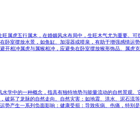
五行生旺属虎五行属木，在婚姻风水布局中，生旺木气尤为重要。
在卧室摆放水景，如鱼缸、加湿器或喷泉，有助于增强感情运势
避开相冲属虎与属猴相冲，应避免在卧室摆放猴形饰品。属虎克
是风水学中的一种概念，指具有独特地势与能量流动的自然景观
，破坏了龙脉的自然走向。自然灾害：如地震、洪水、泥石流等
运势产生一系列负面影响：健康受损：导致疾病、伤痛，特别是