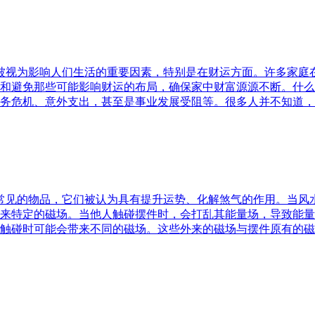
水被视为影响人们生活的重要因素，特别是在财运方面。许多家
和避免那些可能影响财运的布局，确保家中财富源源不断。什么
务危机、意外支出，甚至是事业发展受阻等。很多人并不知道，
中常见的物品，它们被认为具有提升运势、化解煞气的作用。当
来特定的磁场。当他人触碰摆件时，会打乱其能量场，导致能量
触碰时可能会带来不同的磁场。这些外来的磁场与摆件原有的磁