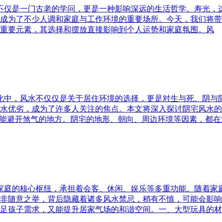
水不仅是一门古老的学问，更是一种影响深远的生活哲学。寿光，
成为了不少人调和家庭与工作环境的重要场所。今天，我们将带
重要元素，其选择和摆放直接影响到个人运势和家庭氛围。风
文化中，风水不仅仅是关于居住环境的选择，更是对生与死、阴
水优劣，成为了许多人关注的焦点。本文将深入探讨阴宅风水的
又能避开煞气的地方。阴宅的地形、朝向、周边环境等因素，都在
为家庭的核心枢纽，承担着会客、休闲、娱乐等多重功能。随着
非随意之举，背后隐藏着诸多风水禁忌，稍有不慎，可能会影响
足孩子需求，又能提升居家气场的和谐空间。一、大型玩具的材