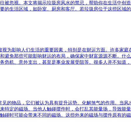
往被忽视。本文将揭示垃圾房风水的禁忌，帮助你在生活中创造
要的生活区域，如卧室、厨房和客厅。若垃圾房位于这些区域的
水被视为影响人们生活的重要因素，特别是在财运方面。许多家
和避免那些可能影响财运的布局，确保家中财富源源不断。什么
务危机、意外支出，甚至是事业发展受阻等。很多人并不知道，
中常见的物品，它们被认为具有提升运势、化解煞气的作用。当
来特定的磁场。当他人触碰摆件时，会打乱其能量场，导致能量
触碰时可能会带来不同的磁场。这些外来的磁场与摆件原有的磁