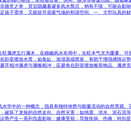
为家庭的核心枢纽，承担着会客、休闲、娱乐等多重功能。随着
非随意之举，背后隐藏着诸多风水禁忌，稍有不慎，可能会影响
足孩子需求，又能提升居家气场的和谐空间。一、大型玩具的材
五行生旺属虎五行属木，在婚姻风水布局中，生旺木气尤为重要。
在卧室摆放水景，如鱼缸、加湿器或喷泉，有助于增强感情运势
避开相冲属虎与属猴相冲，应避免在卧室摆放猴形饰品。属虎克
是风水学中的一种概念，指具有独特地势与能量流动的自然景观
，破坏了龙脉的自然走向。自然灾害：如地震、洪水、泥石流等
运势产生一系列负面影响：健康受损：导致疾病、伤痛，特别是