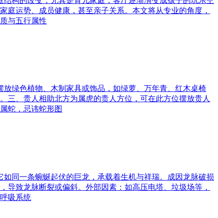
家庭结构的改变，尤其是育儿家庭，客厅逐渐演变成孩子的玩乐空
家庭运势、成员健康，甚至亲子关系。本文将从专业的角度，
质与五行属性
可摆放绿色植物、木制家具或饰品，如绿萝、万年青、红木桌椅
。三、贵人相助北方为属虎的贵人方位，可在此方位摆放贵人
属蛇，忌讳蛇形图
。它如同一条蜿蜒起伏的巨龙，承载着生机与祥瑞。成因龙脉破损
，导致龙脉断裂或偏斜。外部因素：如高压电塔、垃圾场等，
呼吸系统