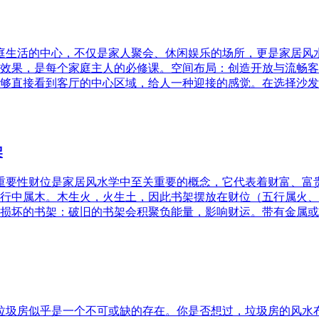
家庭生活的中心，不仅是家人聚会、休闲娱乐的场所，更是家居
效果，是每个家庭主人的必修课。空间布局：创造开放与流畅客
够直接看到客厅的中心区域，给人一种迎接的感觉。在选择沙发
架
的重要性财位是家居风水学中至关重要的概念，它代表着财富、
行中属木。木生火，火生土，因此书架摆放在财位（五行属火、
损坏的书架：破旧的书架会积聚负能量，影响财运。带有金属或
，垃圾房似乎是一个不可或缺的存在。你是否想过，垃圾房的风