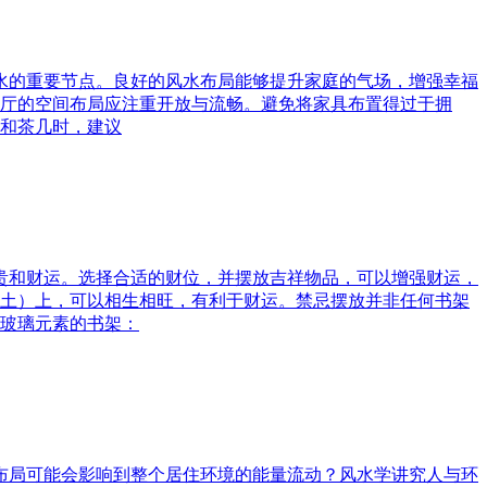
风水的重要节点。良好的风水布局能够提升家庭的气场，增强幸福
厅的空间布局应注重开放与流畅。避免将家具布置得过于拥
和茶几时，建议
富贵和财运。选择合适的财位，并摆放吉祥物品，可以增强财运，
土）上，可以相生相旺，有利于财运。禁忌摆放并非任何书架
玻璃元素的书架：
水布局可能会影响到整个居住环境的能量流动？风水学讲究人与环