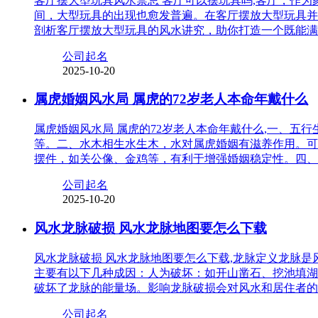
客厅摆大型玩具风水禁忌 客厅可以摆玩具吗,客厅，作
间，大型玩具的出现也愈发普遍。在客厅摆放大型玩具并
剖析客厅摆放大型玩具的风水讲究，助你打造一个既能满
公司起名
2025-10-20
属虎婚姻风水局 属虎的72岁老人本命年戴什么
属虎婚姻风水局 属虎的72岁老人本命年戴什么,一、
等。二、水木相生水生木，水对属虎婚姻有滋养作用。可
摆件，如关公像、金鸡等，有利于增强婚姻稳定性。四、
公司起名
2025-10-20
风水龙脉破损 风水龙脉地图要怎么下载
风水龙脉破损 风水龙脉地图要怎么下载,龙脉定义龙脉
主要有以下几种成因：人为破坏：如开山凿石、挖池填湖
破坏了龙脉的能量场。影响龙脉破损会对风水和居住者的
公司起名