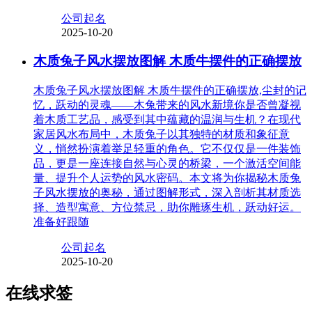
公司起名
2025-10-20
木质兔子风水摆放图解 木质牛摆件的正确摆放
木质兔子风水摆放图解 木质牛摆件的正确摆放,尘封的记
忆，跃动的灵魂——木兔带来的风水新境你是否曾凝视
着木质工艺品，感受到其中蕴藏的温润与生机？在现代
家居风水布局中，木质兔子以其独特的材质和象征意
义，悄然扮演着举足轻重的角色。它不仅仅是一件装饰
品，更是一座连接自然与心灵的桥梁，一个激活空间能
量、提升个人运势的风水密码。本文将为你揭秘木质兔
子风水摆放的奥秘，通过图解形式，深入剖析其材质选
择、造型寓意、方位禁忌，助你雕琢生机，跃动好运。
准备好跟随
公司起名
2025-10-20
在线求签