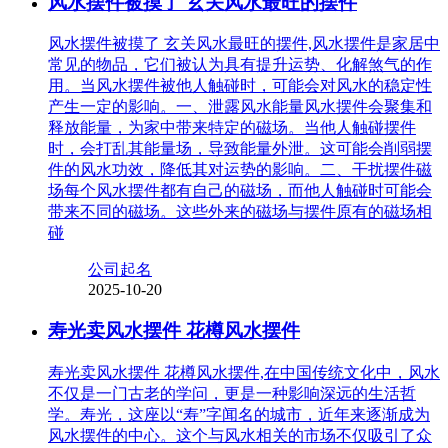
风水摆件被摸了 玄关风水最旺的摆件
风水摆件被摸了 玄关风水最旺的摆件,风水摆件是家居中
常见的物品，它们被认为具有提升运势、化解煞气的作
用。当风水摆件被他人触碰时，可能会对风水的稳定性
产生一定的影响。一、泄露风水能量风水摆件会聚集和
释放能量，为家中带来特定的磁场。当他人触碰摆件
时，会打乱其能量场，导致能量外泄。这可能会削弱摆
件的风水功效，降低其对运势的影响。二、干扰摆件磁
场每个风水摆件都有自己的磁场，而他人触碰时可能会
带来不同的磁场。这些外来的磁场与摆件原有的磁场相
碰
公司起名
2025-10-20
寿光卖风水摆件 花樽风水摆件
寿光卖风水摆件 花樽风水摆件,在中国传统文化中，风水
不仅是一门古老的学问，更是一种影响深远的生活哲
学。寿光，这座以“寿”字闻名的城市，近年来逐渐成为
风水摆件的中心。这个与风水相关的市场不仅吸引了众