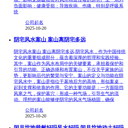
负面影响：健康受损：导致疾病、伤痛，特别是呼吸系
统
公司起名
2025-10-20
阴宅风水案山 案山离阴宅多远
阴宅风水案山 案山离阴宅多远,阴宅风水，作为中国传统
文化的重要组成部分，蕴含着深厚的哲理和实践经验。
其中，案山作为风水布局中的关键要素，承担着保护和
引导的功能。正确选择和布置案山，不仅关乎家族的运
势，更影响后代的繁荣与安宁。案山的定义与功能在阴
宅风水中，案山是指位于墓地后方的高地，形似案桌，
起到支撑和依靠的作用。它的主要功能是：一方面阻挡
风寒之气，保护墓穴；形成一种气场，引导生气的流
动。理想的案山能够使阴宅的风水气场稳固，确保
公司起名
2025-10-20
闰月坟地栽树好吗风水好吗 闰月坟地动土好吗