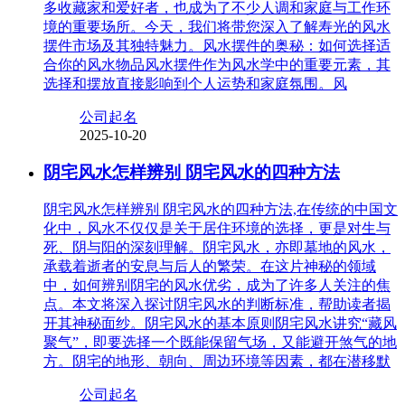
多收藏家和爱好者，也成为了不少人调和家庭与工作环
境的重要场所。今天，我们将带您深入了解寿光的风水
摆件市场及其独特魅力。风水摆件的奥秘：如何选择适
合你的风水物品风水摆件作为风水学中的重要元素，其
选择和摆放直接影响到个人运势和家庭氛围。风
公司起名
2025-10-20
阴宅风水怎样辨别 阴宅风水的四种方法
阴宅风水怎样辨别 阴宅风水的四种方法,在传统的中国文
化中，风水不仅仅是关于居住环境的选择，更是对生与
死、阴与阳的深刻理解。阴宅风水，亦即墓地的风水，
承载着逝者的安息与后人的繁荣。在这片神秘的领域
中，如何辨别阴宅的风水优劣，成为了许多人关注的焦
点。本文将深入探讨阴宅风水的判断标准，帮助读者揭
开其神秘面纱。阴宅风水的基本原则阴宅风水讲究“藏风
聚气”，即要选择一个既能保留气场，又能避开煞气的地
方。阴宅的地形、朝向、周边环境等因素，都在潜移默
公司起名