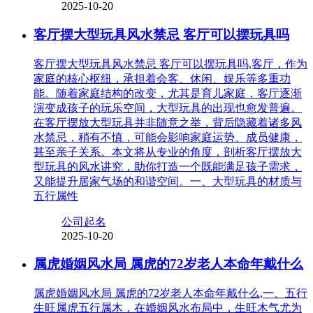
2025-10-20
客厅摆大型玩具风水禁忌 客厅可以摆玩具吗
客厅摆大型玩具风水禁忌 客厅可以摆玩具吗,客厅，作为
家庭的核心枢纽，承担着会客、休闲、娱乐等多重功
能。随着家庭结构的改变，尤其是育儿家庭，客厅逐渐
演变成孩子的玩乐空间，大型玩具的出现也愈发普遍。
在客厅摆放大型玩具并非随意之举，背后隐藏着诸多风
水禁忌，稍有不慎，可能会影响家庭运势、成员健康，
甚至亲子关系。本文将从专业的角度，剖析客厅摆放大
型玩具的风水讲究，助你打造一个既能满足孩子需求，
又能提升居家气场的和谐空间。一、大型玩具的材质与
五行属性
公司起名
2025-10-20
属虎婚姻风水局 属虎的72岁老人本命年戴什么
属虎婚姻风水局 属虎的72岁老人本命年戴什么,一、五行
生旺属虎五行属木，在婚姻风水布局中，生旺木气尤为