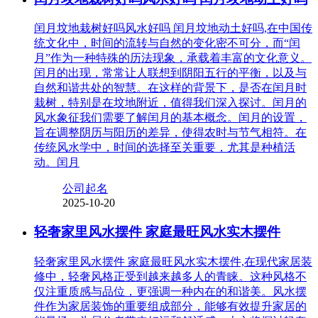
闰月坟地栽树好吗风水好吗 闰月坟地动土好吗,在中国传
统文化中，时间的流转与自然的变化密不可分，而“闰
月”作为一种特殊的历法现象，承载着丰富的文化意义。
闰月的出现，常常让人联想到阴阳五行的平衡，以及与
自然和谐共处的智慧。在这样的背景下，是否在闰月时
栽树，特别是在坟地附近，值得我们深入探讨。闰月的
风水象征我们需要了解闰月的基本概念。闰月的设置，
旨在调整阴历与阳历的差异，使得农时与节气相符。在
传统风水学中，时间的选择至关重要，尤其是种植活
动。闰月
公司起名
2025-10-20
轻奢家里风水摆件 家庭最旺风水实木摆件
轻奢家里风水摆件 家庭最旺风水实木摆件,在现代家居装
修中，轻奢风格正受到越来越多人的青睐。这种风格不
仅注重质感与品位，更强调一种内在的和谐美。风水摆
件作为家居装饰的重要组成部分，能够有效提升家居的