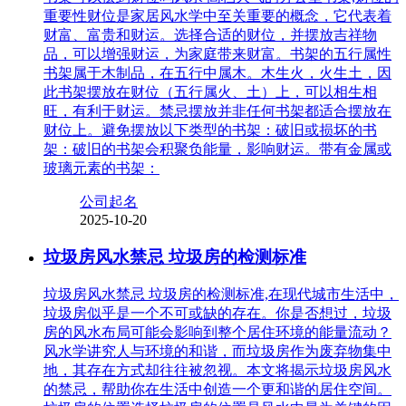
重要性财位是家居风水学中至关重要的概念，它代表着
财富、富贵和财运。选择合适的财位，并摆放吉祥物
品，可以增强财运，为家庭带来财富。书架的五行属性
书架属于木制品，在五行中属木。木生火，火生土，因
此书架摆放在财位（五行属火、土）上，可以相生相
旺，有利于财运。禁忌摆放并非任何书架都适合摆放在
财位上。避免摆放以下类型的书架：破旧或损坏的书
架：破旧的书架会积聚负能量，影响财运。带有金属或
玻璃元素的书架：
公司起名
2025-10-20
垃圾房风水禁忌 垃圾房的检测标准
垃圾房风水禁忌 垃圾房的检测标准,在现代城市生活中，
垃圾房似乎是一个不可或缺的存在。你是否想过，垃圾
房的风水布局可能会影响到整个居住环境的能量流动？
风水学讲究人与环境的和谐，而垃圾房作为废弃物集中
地，其存在方式却往往被忽视。本文将揭示垃圾房风水
的禁忌，帮助你在生活中创造一个更和谐的居住空间。