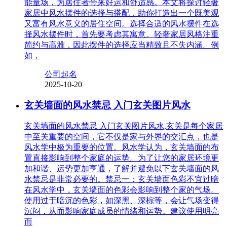
能量场，为居住者带来好运和舒适感。本文将探讨轻奢
家居中风水摆件的选择与搭配，助你打造出一个既美观
又富有风水意义的居住空间。选择合适的风水摆件在选
择风水摆件时，首先要考虑其寓意。轻奢家居风格注重
简约与高雅，因此摆件的选择应当精致且不失内涵。例
如，
公司起名
2025-10-20
玄关墙面的风水禁忌 入门玄关图片风水
玄关墙面的风水禁忌 入门玄关图片风水,玄关是每个家居
中至关重要的空间，它不仅是家与外界的交汇点，也是
风水学中极为重要的位置。风水学认为，玄关墙面的布
置直接影响到整个家庭的运势。为了让您的家居环境更
加和谐、运势更加亨通，了解并避免以下玄关墙面的风
水禁忌是非常必要的。禁忌一：玄关墙面色彩不宜过暗
在风水学中，玄关墙面的色彩会影响到整个家的气场。
使用过于暗沉的色彩，如深黑、深棕等，会让气场变得
沉闷，从而影响家庭成员的情绪和运势。建议使用明亮
而