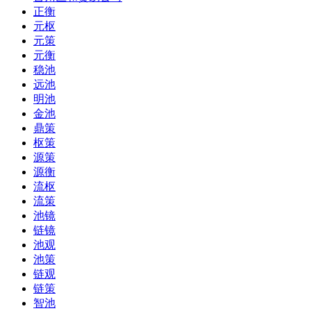
正衡
元枢
元策
元衡
稳池
远池
明池
金池
鼎策
枢策
源策
源衡
流枢
流策
池镜
链镜
池观
池策
链观
链策
智池