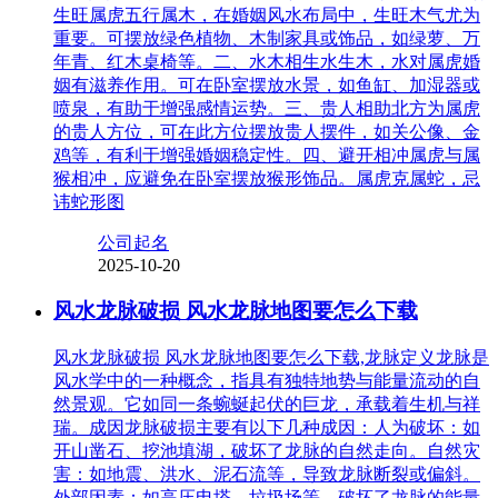
生旺属虎五行属木，在婚姻风水布局中，生旺木气尤为
重要。可摆放绿色植物、木制家具或饰品，如绿萝、万
年青、红木桌椅等。二、水木相生水生木，水对属虎婚
姻有滋养作用。可在卧室摆放水景，如鱼缸、加湿器或
喷泉，有助于增强感情运势。三、贵人相助北方为属虎
的贵人方位，可在此方位摆放贵人摆件，如关公像、金
鸡等，有利于增强婚姻稳定性。四、避开相冲属虎与属
猴相冲，应避免在卧室摆放猴形饰品。属虎克属蛇，忌
讳蛇形图
公司起名
2025-10-20
风水龙脉破损 风水龙脉地图要怎么下载
风水龙脉破损 风水龙脉地图要怎么下载,龙脉定义龙脉是
风水学中的一种概念，指具有独特地势与能量流动的自
然景观。它如同一条蜿蜒起伏的巨龙，承载着生机与祥
瑞。成因龙脉破损主要有以下几种成因：人为破坏：如
开山凿石、挖池填湖，破坏了龙脉的自然走向。自然灾
害：如地震、洪水、泥石流等，导致龙脉断裂或偏斜。
外部因素：如高压电塔、垃圾场等，破坏了龙脉的能量