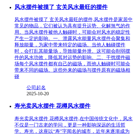
风水摆件被摸了 玄关风水最旺的摆件
风水摆件被摸了 玄关风水最旺的摆件,风水摆件是家居中
常见的物品，它们被认为具有提升运势、化解煞气的作
用。当风水摆件被他人触碰时，可能会对风水的稳定性
产生一定的影响。一、泄露风水能量风水摆件会聚集和
释放能量，为家中带来特定的磁场。当他人触碰摆件
时，会打乱其能量场，导致能量外泄。这可能会削弱摆
件的风水功效，降低其对运势的影响。二、干扰摆件磁
场每个风水摆件都有自己的磁场，而他人触碰时可能会
带来不同的磁场。这些外来的磁场与摆件原有的磁场相
碰
公司起名
2025-10-20
寿光卖风水摆件 花樽风水摆件
寿光卖风水摆件 花樽风水摆件,在中国传统文化中，风水
不仅是一门古老的学问，更是一种影响深远的生活哲
学。寿光，这座以“寿”字闻名的城市，近年来逐渐成为