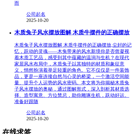
而
公司起名
2025-10-20
木质兔子风水摆放图解 木质牛摆件的正确摆放
木质兔子风水摆放图解 木质牛摆件的正确摆放,尘封的记
忆，跃动的灵魂——木兔带来的风水新境你是否曾凝视
着木质工艺品，感受到其中蕴藏的温润与生机？在现代
家居风水布局中，木质兔子以其独特的材质和象征意
义，悄然扮演着举足轻重的角色。它不仅仅是一件装饰
品，更是一座连接自然与心灵的桥梁，一个激活空间能
量、提升个人运势的风水密码。本文将为你揭秘木质兔
子风水摆放的奥秘，通过图解形式，深入剖析其材质选
择、造型寓意、方位禁忌，助你雕琢生机，跃动好运。
准备好跟随
公司起名
2025-10-20
在线求签