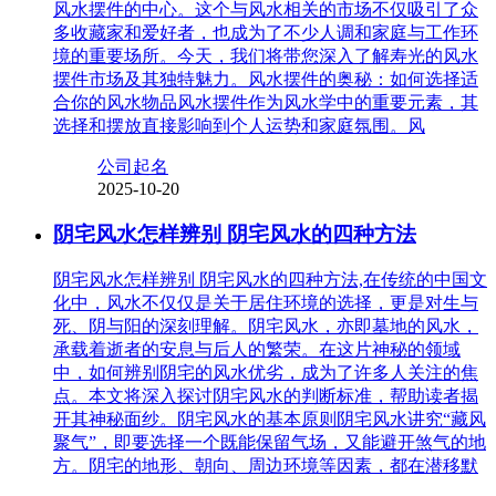
风水摆件的中心。这个与风水相关的市场不仅吸引了众
多收藏家和爱好者，也成为了不少人调和家庭与工作环
境的重要场所。今天，我们将带您深入了解寿光的风水
摆件市场及其独特魅力。风水摆件的奥秘：如何选择适
合你的风水物品风水摆件作为风水学中的重要元素，其
选择和摆放直接影响到个人运势和家庭氛围。风
公司起名
2025-10-20
阴宅风水怎样辨别 阴宅风水的四种方法
阴宅风水怎样辨别 阴宅风水的四种方法,在传统的中国文
化中，风水不仅仅是关于居住环境的选择，更是对生与
死、阴与阳的深刻理解。阴宅风水，亦即墓地的风水，
承载着逝者的安息与后人的繁荣。在这片神秘的领域
中，如何辨别阴宅的风水优劣，成为了许多人关注的焦
点。本文将深入探讨阴宅风水的判断标准，帮助读者揭
开其神秘面纱。阴宅风水的基本原则阴宅风水讲究“藏风
聚气”，即要选择一个既能保留气场，又能避开煞气的地
方。阴宅的地形、朝向、周边环境等因素，都在潜移默