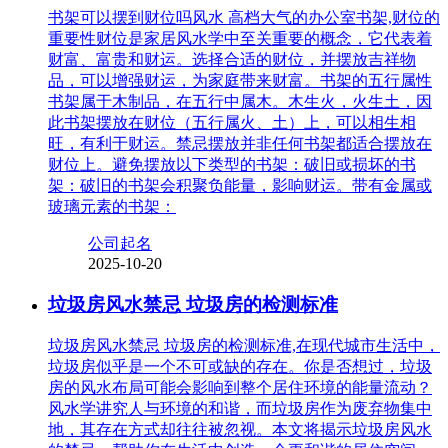
书架可以摆到财位吗风水 高档大气的办公室书架,财位的
重要性财位是家居风水学中至关重要的概念，它代表着
财富、富贵和财运。选择合适的财位，并摆放吉祥物
品，可以增强财运，为家庭带来财富。书架的五行属性
书架属于木制品，在五行中属木。木生火，火生土，因
此书架摆放在财位（五行属火、土）上，可以相生相
旺，有利于财运。禁忌摆放并非任何书架都适合摆放在
财位上。避免摆放以下类型的书架：破旧或损坏的书
架：破旧的书架会积聚负能量，影响财运。带有金属或
玻璃元素的书架：
公司起名
2025-10-20
垃圾房风水禁忌 垃圾房的检测标准
垃圾房风水禁忌 垃圾房的检测标准,在现代城市生活中，
垃圾房似乎是一个不可或缺的存在。你是否想过，垃圾
房的风水布局可能会影响到整个居住环境的能量流动？
风水学讲究人与环境的和谐，而垃圾房作为废弃物集中
地，其存在方式却往往被忽视。本文将揭示垃圾房风水