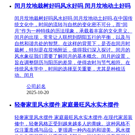
闰月坟地栽树好吗风水好吗 闰月坟地动土好吗
闰月坟地栽树好吗风水好吗 闰月坟地动土好吗,在中国传
统文化中，时间的流转与自然的变化密不可分，而“闰
月”作为一种特殊的历法现象，承载着丰富的文化意义。
闰月的出现，常常让人联想到阴阳五行的平衡，以及与
自然和谐共处的智慧。在这样的背景下，是否在闰月时
栽树，特别是在坟地附近，值得我们深入探讨。闰月的
风水象征我们需要了解闰月的基本概念。闰月的设置，
旨在调整阴历与阳历的差异，使得农时与节气相符。在
传统风水学中，时间的选择至关重要，尤其是种植活
动。闰月
公司起名
2025-10-20
轻奢家里风水摆件 家庭最旺风水实木摆件
轻奢家里风水摆件 家庭最旺风水实木摆件,在现代家居装
修中，轻奢风格正受到越来越多人的青睐。这种风格不
仅注重质感与品位，更强调一种内在的和谐美。风水摆