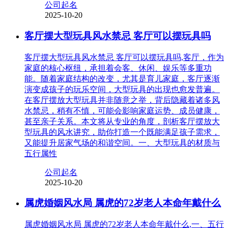
公司起名
2025-10-20
客厅摆大型玩具风水禁忌 客厅可以摆玩具吗
客厅摆大型玩具风水禁忌 客厅可以摆玩具吗,客厅，作为
家庭的核心枢纽，承担着会客、休闲、娱乐等多重功
能。随着家庭结构的改变，尤其是育儿家庭，客厅逐渐
演变成孩子的玩乐空间，大型玩具的出现也愈发普遍。
在客厅摆放大型玩具并非随意之举，背后隐藏着诸多风
水禁忌，稍有不慎，可能会影响家庭运势、成员健康，
甚至亲子关系。本文将从专业的角度，剖析客厅摆放大
型玩具的风水讲究，助你打造一个既能满足孩子需求，
又能提升居家气场的和谐空间。一、大型玩具的材质与
五行属性
公司起名
2025-10-20
属虎婚姻风水局 属虎的72岁老人本命年戴什么
属虎婚姻风水局 属虎的72岁老人本命年戴什么,一、五行