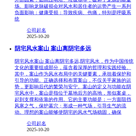
场。影响龙脉破损会对风水和居住者的运势产生一系列
负面影响：健康受损：导致疾病、伤痛，特别是呼吸系
统
公司起名
2025-10-20
阴宅风水案山 案山离阴宅多远
阴宅风水案山 案山离阴宅多远,阴宅风水，作为中国传统
文化的重要组成部分，蕴含着深厚的哲理和实践经验。
其中，案山作为风水布局中的关键要素，承担着保护和
引导的功能。正确选择和布置案山，不仅关乎家族的运
势，更影响后代的繁荣与安宁。案山的定义与功能在阴
宅风水中，案山是指位于墓地后方的高地，形似案桌，
起到支撑和依靠的作用。它的主要功能是：一方面阻挡
风寒之气，保护墓穴；形成一种气场，引导生气的流
动。理想的案山能够使阴宅的风水气场稳固，确保
公司起名
2025-10-20