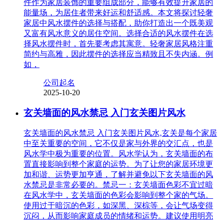
件作为家居装饰的重要组成部分，能够有效提升家居的
能量场，为居住者带来好运和舒适感。本文将探讨轻奢
家居中风水摆件的选择与搭配，助你打造出一个既美观
又富有风水意义的居住空间。选择合适的风水摆件在选
择风水摆件时，首先要考虑其寓意。轻奢家居风格注重
简约与高雅，因此摆件的选择应当精致且不失内涵。例
如，
公司起名
2025-10-20
玄关墙面的风水禁忌 入门玄关图片风水
玄关墙面的风水禁忌 入门玄关图片风水,玄关是每个家居
中至关重要的空间，它不仅是家与外界的交汇点，也是
风水学中极为重要的位置。风水学认为，玄关墙面的布
置直接影响到整个家庭的运势。为了让您的家居环境更
加和谐、运势更加亨通，了解并避免以下玄关墙面的风
水禁忌是非常必要的。禁忌一：玄关墙面色彩不宜过暗
在风水学中，玄关墙面的色彩会影响到整个家的气场。
使用过于暗沉的色彩，如深黑、深棕等，会让气场变得
沉闷，从而影响家庭成员的情绪和运势。建议使用明亮