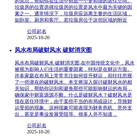
的禁忌，帮助你在生活中创造一个更和谐的居住空间。
垃圾房的位置选择垃圾房的位置是风水中最为关键的因
素之一。通常情况下，垃圾房应远离主要的生活区域，
如卧室、厨房和客厅。若垃圾房位于这些区域的附近
公司起名
2025-10-20
风水布局破财风水 破财消灾图
风水布局破财风水 破财消灾图,在中国传统文化中，风水
被视为影响人们生活的重要因素，特别是在财运方面。
许多家庭在布局上常常关注如何提升财运，却往往忽视
了一些潜在的破财风水。本文将深入探讨破财风水的相
关知识，帮助你识别和避免那些可能影响财运的布局，
确保家中财富源源不断。什么是破财风水？破财风水是
指在居住环境中，由于某些不当的布局或设计，导致财
运受损的现象。这种现象可能表现为财务危机、意外支
出，甚至是事业发展受阻等。很多人并不知道，
公司起名
2025-10-20